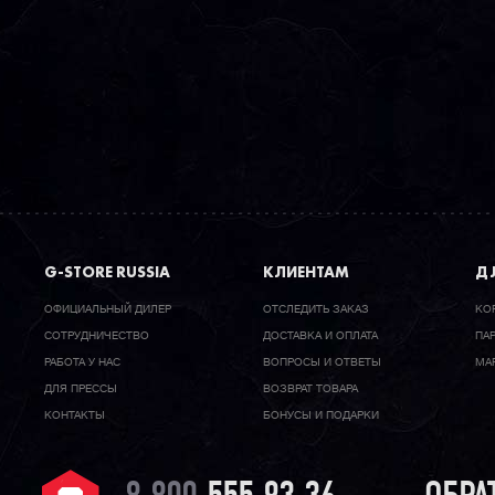
G-STORE RUSSIA
КЛИЕНТАМ
ДЛ
ОФИЦИАЛЬНЫЙ ДИЛЕР
ОТСЛЕДИТЬ ЗАКАЗ
КО
CОТРУДНИЧЕСТВО
ДОСТАВКА И ОПЛАТА
ПА
РАБОТА У НАС
ВОПРОСЫ И ОТВЕТЫ
МА
ДЛЯ ПРЕССЫ
ВОЗВРАТ ТОВАРА
КОНТАКТЫ
БОНУСЫ И ПОДАРКИ