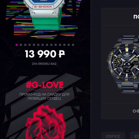
П
39 990
P
GW-B5600BC-1B
#G-LOVE
ПРОМО-КОД НА СКИДКУ ДЛЯ
ЛЮБЯЩИХ СЕРДЕЦ
ОФ
EDIFICE
EC