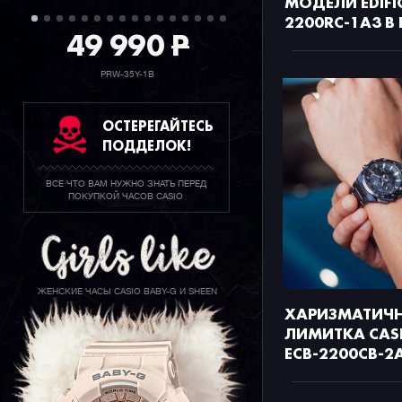
МОДЕЛИ EDIFIC
2200RC-1A3 В
49 990
P
PRW-35Y-1B
ОСТЕРЕГАЙТЕСЬ
ПОДДЕЛОК!
ВСЕ ЧТО ВАМ НУЖНО ЗНАТЬ ПЕРЕД
ПОКУПКОЙ ЧАСОВ CASIO
ЖЕНСКИЕ ЧАСЫ CASIO BABY-G И SHEEN
ХАРИЗМАТИЧ
ЛИМИТКА CASI
ECB-2200CB-2