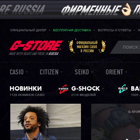
ОФИЦИАЛЬНЫЙ ДИЛЕР
БЕСПЛАТНАЯ ДОСТАВКА
ВОПРОСЫ И ОТВЕТЫ
ОФИЦИАЛЬНЫЙ
МАГАЗИН CASIO
В РОССИИ
MADE WITH HEART AND PRIDE IN
RUSSIA
CASIO
CITIZEN
SEIKO
ORIENT
НОВИНКИ
G-SHOCK
BA
ЖЕ
1129 НОВИНОК CASIO
2110 МОДЕЛЕЙ
1025
G-STO