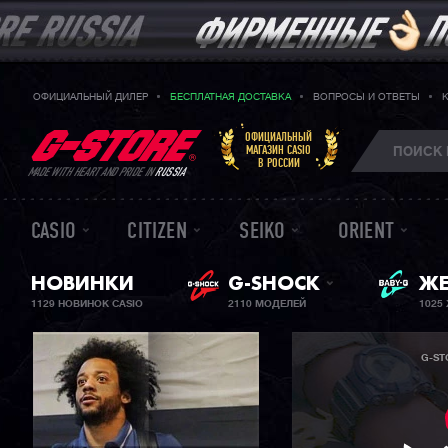
ОФИЦИАЛЬНЫЙ ДИЛЕР
БЕСПЛАТНАЯ ДОСТАВКА
ВОПРОСЫ И ОТВЕТЫ
ОФИЦИАЛЬНЫЙ
МАГАЗИН CASIO
В РОССИИ
MADE WITH HEART AND PRIDE IN
RUSSIA
CASIO
CITIZEN
SEIKO
ORIENT
НОВИНКИ
G-SHOCK
ЖЕ
BA
1129 НОВИНОК CASIO
2110 МОДЕЛЕЙ
1025
G-ST