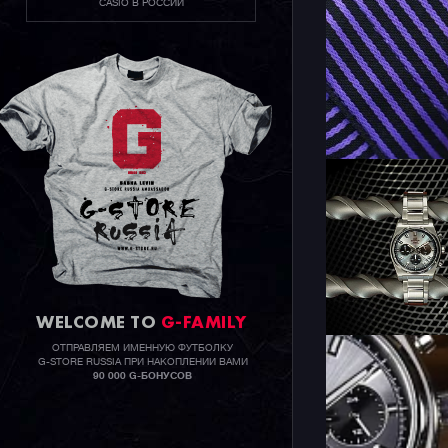
CASIO В РОССИИ
WELCOME TO
G-FAMILY
ОТПРАВЛЯЕМ ИМЕННУЮ ФУТБОЛКУ
G-STORE RUSSIA ПРИ НАКОПЛЕНИИ ВАМИ
90 000 G-БОНУСОВ