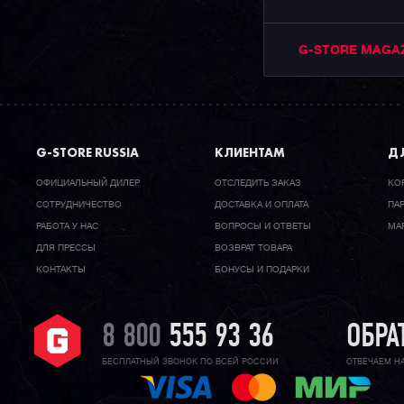
G-STORE MAGA
G-STORE RUSSIA
КЛИЕНТАМ
ДЛ
ОФИЦИАЛЬНЫЙ ДИЛЕР
ОТСЛЕДИТЬ ЗАКАЗ
КО
CОТРУДНИЧЕСТВО
ДОСТАВКА И ОПЛАТА
ПА
РАБОТА У НАС
ВОПРОСЫ И ОТВЕТЫ
МА
ДЛЯ ПРЕССЫ
ВОЗВРАТ ТОВАРА
КОНТАКТЫ
БОНУСЫ И ПОДАРКИ
8 800
555 93 36
ОБРА
БЕСПЛАТНЫЙ ЗВОНОК ПО ВСЕЙ РОССИИ
ОТВЕЧАЕМ Н