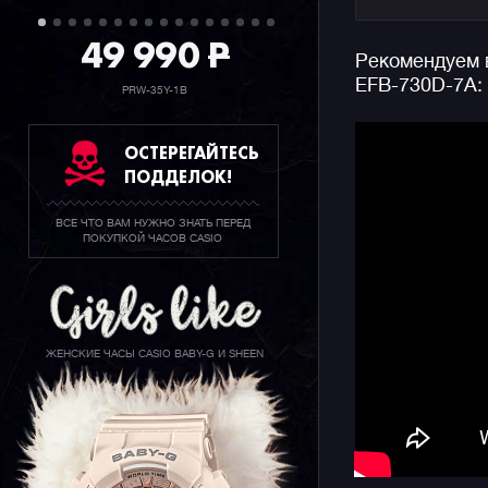
Часы полу
49 990
P
Рекомендуем в
классичес
EFB-730D-7A:
секундоме
PRW-35Y-1B
Дополните
необрайто
ОСТЕРЕГАЙТЕСЬ
даты, сек
ПОДДЕЛОК!
года, что
харизмати
ВСЕ ЧТО ВАМ НУЖНО ЗНАТЬ ПЕРЕД
внимание 
ПОКУПКОЙ ЧАСОВ CASIO
Напоминае
класс кол
стальных 
сапфировы
ЖЕНСКИЕ ЧАСЫ CASIO BABY-G И SHEEN
встроенну
великолеп
делает их
числа муж