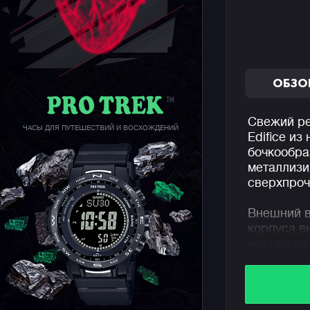
ОБЗО
Свежий ре
ЧАСЫ ДЛЯ ПУТЕШЕСТВИЙ И ВОСХОЖДЕНИЙ
Edifice из
бочкообра
металлиз
сверхпроч
Внешний в
корпуса в
ностальги
хронограф
дизайнеры
создании 
прошлого.