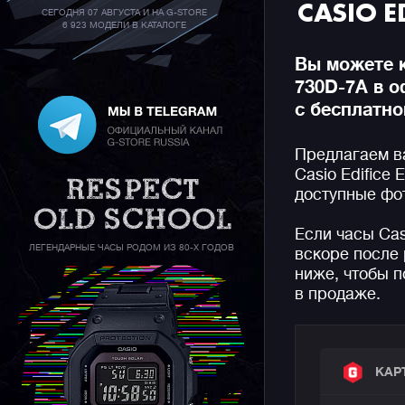
CASIO E
СЕГОДНЯ 07 АВГУСТА И НА G-STORE
6 923 МОДЕЛИ В КАТАЛОГЕ
Вы можете к
730D-7A в 
с бесплатно
Предлагаем в
Casio Edifice
доступные фот
Если часы Cas
ЛЕГЕНДАРНЫЕ ЧАСЫ РОДОМ ИЗ 80-Х ГОДОВ
вскоре после 
ниже, чтобы п
в продаже.
КАР