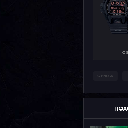
ОФ
G-SHOCK
ПОХ