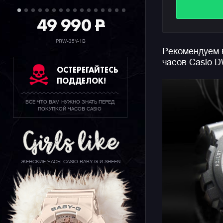
визита в н
49 990
P
востребов
Напомним,
PRW-35Y-1B
Рекомендуем 
DW-6900 п
часов Casio 
эпоха это
ОСТЕРЕГАЙТЕСЬ
Поэтому к
ПОДДЕЛОК!
отзываетс
декаде 21 
ВСЕ ЧТО ВАМ НУЖНО ЗНАТЬ ПЕРЕД
ПОКУПКОЙ ЧАСОВ CASIO
Серия DW-
узнаваемы
G-SHOCK 
STORE RU
ЖЕНСКИЕ ЧАСЫ CASIO BABY-G И SHEEN