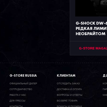
G-SHOCK DW-6
РЕДКАЯ ЛИМИ
НЕОБРАЙТОМ
G-STORE MAGA
G-STORE RUSSIA
КЛИЕНТАМ
ДЛ
ОФИЦИАЛЬНЫЙ ДИЛЕР
ОТСЛЕДИТЬ ЗАКАЗ
КО
CОТРУДНИЧЕСТВО
ДОСТАВКА И ОПЛАТА
ПА
РАБОТА У НАС
ВОПРОСЫ И ОТВЕТЫ
МА
ДЛЯ ПРЕССЫ
ВОЗВРАТ ТОВАРА
КОНТАКТЫ
БОНУСЫ И ПОДАРКИ