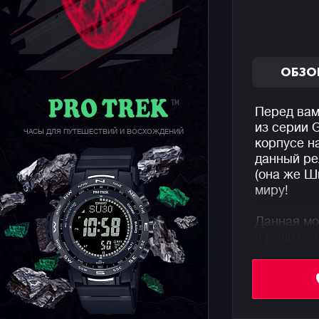
ОБЗО
Перед вам
из серии
ЧАСЫ ДЛЯ ПУТЕШЕСТВИЙ И ВОСХОЖДЕНИЙ
корпусе н
данный ре
(она же Ш
миру!
Данная мо
в релизе 
присущих 
Узнаваемы
часть циф
пушистая 