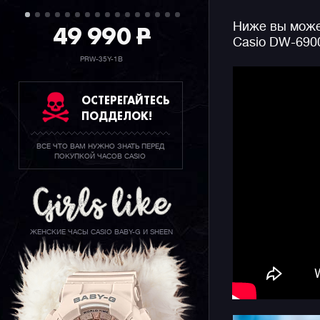
образом Ш
49 990
P
Ниже вы может
крышке ча
Casio DW-690
модель не
обладател
PRW-35Y-1B
зрения он
джишоков 
ОСТЕРЕГАЙТЕСЬ
метров и 
ПОДДЕЛОК!
Помимо фе
ВСЕ ЧТО ВАМ НУЖНО ЗНАТЬ ПЕРЕД
водозащит
ПОКУПКОЙ ЧАСОВ CASIO
джишокову
модели!
Напомним,
DW-6900 п
ЖЕНСКИЕ ЧАСЫ CASIO BABY-G И SHEEN
эпоха это
Поэтому к
отзываетс
декаде 21 