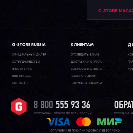
G-STORE MAGA
G-STORE RUSSIA
КЛИЕНТАМ
ДЛ
ОФИЦИАЛЬНЫЙ ДИЛЕР
ОТСЛЕДИТЬ ЗАКАЗ
КО
CОТРУДНИЧЕСТВО
ДОСТАВКА И ОПЛАТА
ПА
РАБОТА У НАС
ВОПРОСЫ И ОТВЕТЫ
МА
ДЛЯ ПРЕССЫ
ВОЗВРАТ ТОВАРА
КОНТАКТЫ
БОНУСЫ И ПОДАРКИ
8 800
555 93 36
ОБРА
БЕСПЛАТНЫЙ ЗВОНОК ПО ВСЕЙ РОССИИ
ОТВЕЧАЕМ Н
ОПЛАЧИВАЙТЕ ПОКУПКИ УДОБНО И БЕЗОПАСНО