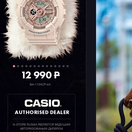
Серия DW-
узнаваемы
G-SHOCK 
STORE RU
12 990
P
BA-110XCP-4A
AUTHORISED DEALER
G-STORE RUSSIA ЯВЛЯЕТСЯ ВЕДУЩИМ
АВТОРИЗОВАНЫМ ДИЛЕРОМ