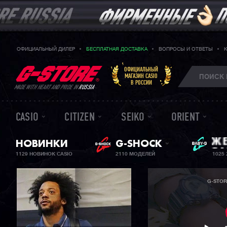
ОФИЦИАЛЬНЫЙ ДИЛЕР
БЕСПЛАТНАЯ ДОСТАВКА
ВОПРОСЫ И ОТВЕТЫ
ОФИЦИАЛЬНЫЙ
МАГАЗИН CASIO
В РОССИИ
MADE WITH HEART AND PRIDE IN
RUSSIA
CASIO
CITIZEN
SEIKO
ORIENT
НОВИНКИ
G-SHOCK
ЖЕ
BA
1129 НОВИНОК CASIO
2110 МОДЕЛЕЙ
1025
G-STOR