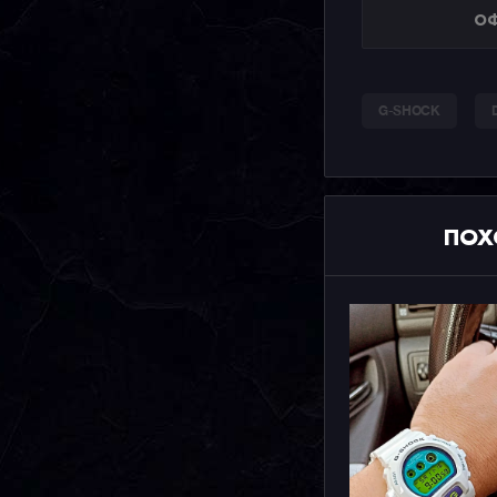
ОФ
G-SHOCK
ПОХ