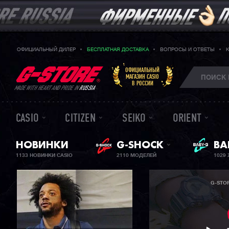
ОФИЦИАЛЬНЫЙ ДИЛЕР
БЕСПЛАТНАЯ ДОСТАВКА
ВОПРОСЫ И ОТВЕТЫ
ОФИЦИАЛЬНЫЙ
МАГАЗИН CASIO
В РОССИИ
MADE WITH HEART AND PRIDE IN
RUSSIA
CASIO
CITIZEN
SEIKO
ORIENT
НОВИНКИ
G-SHOCK
ЖЕ
BA
1133 НОВИНКИ CASIO
2110 МОДЕЛЕЙ
1029
G-STO