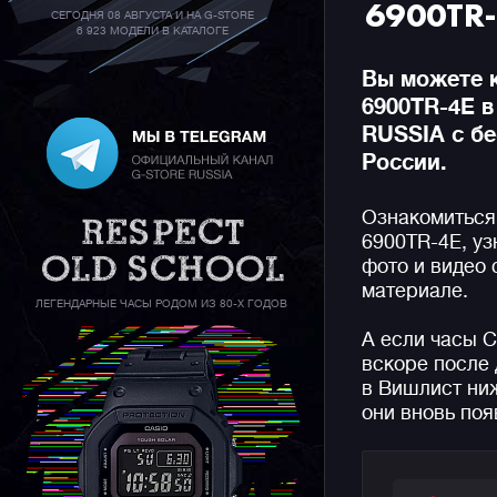
6900TR
СЕГОДНЯ 08 АВГУСТА И НА G-STORE
6 923 МОДЕЛИ В КАТАЛОГЕ
Вы можете 
6900TR-4E 
RUSSIA с бе
России.
Ознакомиться
6900TR-4E, уз
фото и видео
материале.
ЛЕГЕНДАРНЫЕ ЧАСЫ РОДОМ ИЗ 80-Х ГОДОВ
А если часы 
вскоре после 
в Вишлист ниж
они вновь поя