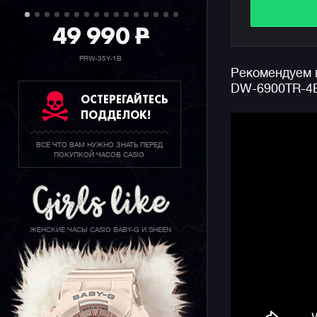
"Since 19
49 990
P
упаковки.
Благодаря
PRW-35Y-1B
Рекомендуем в
эти джишо
DW-6900TR-4E
аксессуар
ОСТЕРЕГАЙТЕСЬ
вашем еже
ПОДДЕЛОК!
взгляды, 
равнодушн
ВСЕ ЧТО ВАМ НУЖНО ЗНАТЬ ПЕРЕД
ПОКУПКОЙ ЧАСОВ CASIO
Напомним,
DW-6900 п
эпоха это
Поэтому к
отзываетс
ЖЕНСКИЕ ЧАСЫ CASIO BABY-G И SHEEN
декаде 21 
Серия DW-
узнаваемы
G-SHOCK 