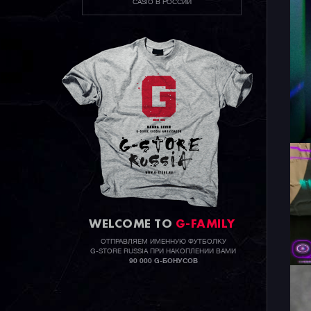
CASIO В РОССИИ
WELCOME TO
G-FAMILY
ОТПРАВЛЯЕМ ИМЕННУЮ ФУТБОЛКУ
G-STORE RUSSIA ПРИ НАКОПЛЕНИИ ВАМИ
90 000 G-БОНУСОВ