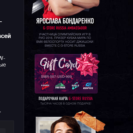
-
всей
W-
ные
ПОДАРОЧНАЯ КАРТА
G-STORE RUSSIA
ТЫСЯЧА ЧАСОВ В ОДНОМ ПОДАРКЕ!
.