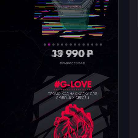
39 990
P
GW-B5600BC-1B
#G-LOVE
ПРОМО-КОД НА СКИДКУ ДЛЯ
ЛЮБЯЩИХ СЕРДЕЦ