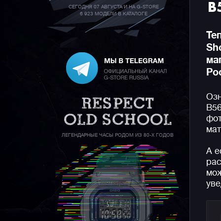
B
СЕГОДНЯ 07 АВГУСТА И НА G-STORE
6 923 МОДЕЛИ В КАТАЛОГЕ
Те
Sh
ма
Ро
Озн
B56
фот
мат
ЛЕГЕНДАРНЫЕ ЧАСЫ РОДОМ ИЗ 80-Х ГОДОВ
А е
рас
мож
уве