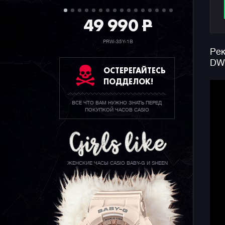
49 990
P
PRW-35Y-1B
Рек
DW
ОСТЕРЕГАЙТЕСЬ
ПОДДЕЛОК!
ВСЕ ЧТО ВАМ НУЖНО ЗНАТЬ ПЕРЕД
ПОКУПКОЙ ЧАСОВ CASIO
ЖЕНСКИЕ ЧАСЫ CASIO BABY-G И SHEEN