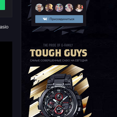
Присоединиться
и
asio
со
САМЫЕ СОВЕРШЕННЫЕ CASIO НА СЕГОДНЯ
о