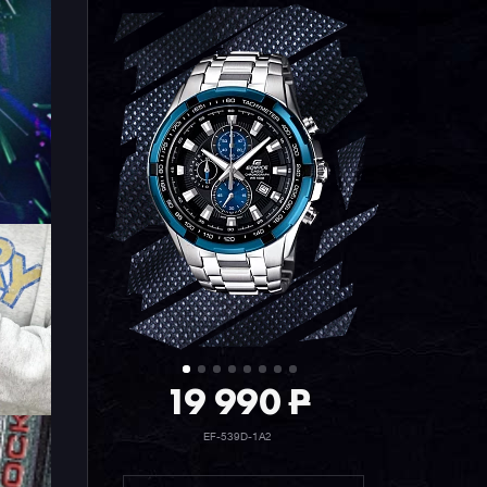
19 990
P
EF-539D-1A2