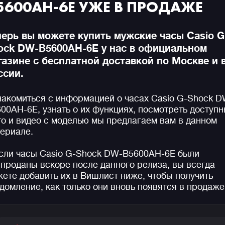
5600AH-6E УЖЕ В ПРОДАЖЕ
перь вы можете купить мужские часы Casio G
ock DW-B5600AH-6E у нас в официальном
газине с бесплатной доставкой по Москве и 
ссии.
акомиться с информацией о часах Casio G-Shock D
00AH-6E, узнать о их функциях, посмотреть доступ
о и видео с моделью мы предлагаем вам в данном
ериале.
сли часы Casio G-Shock DW-B5600AH-6E были
проданы вскоре после данного релиза, вы всегда
ете добавить их в Вишлист ниже, чтобы получить
домление, как только они вновь появятся в продаже