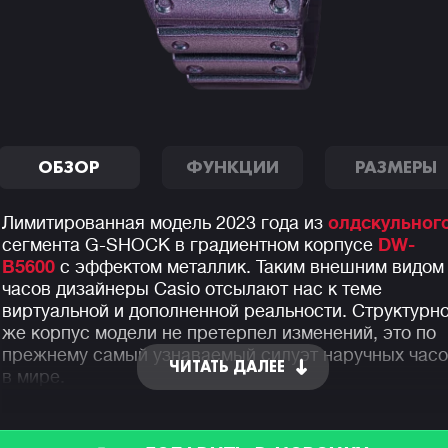
ОБЗОР
ФУНКЦИИ
РАЗМЕРЫ
Лимитированная модель 2023 года из
олдскульног
сегмента G-SHOCK в градиентном корпусе
DW-
B5600
с эффектом металлик. Таким внешним видом
часов дизайнеры Casio отсылают нас к теме
виртуальной и дополненной реальности. Структурн
же корпус модели не претерпел изменений, это по
прежнему самый узнаваемый силуэт наручных час
ЧИТАТЬ ДАЛЕЕ
в мире.
Данный релиз является промежуточным сегментом
между двух уже существующих серий G-Shock:
DW