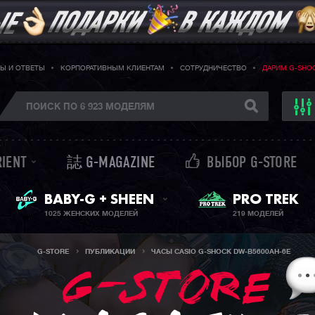
Ы И ОТВЕТЫ
КОРПОРАТИВНЫМ КЛИЕНТАМ
СОТРУДНИЧЕСТВО
ДАРИМ G-SHO
RIENT
誌 G-MAGAZINE
ВЫБОР G-STORE
ЖЕНСКИЕ ЧАСЫ
PRO TREK
BABY-G + SHEEN
1025 ЖЕНСКИХ МОДЕЛЕЙ
219 МОДЕЛЕЙ
G-STORE
ПУБЛИКАЦИИ
ЧАСЫ CASIO G-SHOCK DW-B5600AH-6E