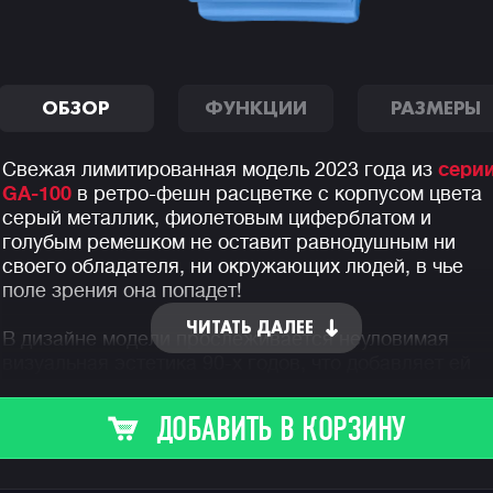
ОБЗОР
ФУНКЦИИ
РАЗМЕРЫ
Свежая лимитированная модель 2023 года из
сери
GA-100
в ретро-фешн расцветке с корпусом цвета
серый металлик, фиолетовым циферблатом и
голубым ремешком не оставит равнодушным ни
своего обладателя, ни окружающих людей, в чье
поле зрения она попадет!
ЧИТАТЬ ДАЛЕЕ
В дизайне модели прослеживается неуловимая
визуальная эстетика 90-х годов, что добавляет ей
особого шарма в глазах тех, кто помнит первые
кассетные плееры SONY и двухкассетники SHARP.
ДОБАВИТЬ В КОРЗИНУ
Мы в редакции G-STORE RUSSIA любим и ценим
подобные визуальные отсылки во внешнем облике
часов к уличной культуре конца двадцатого столетия