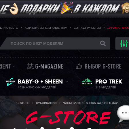
Ы И ОТВЕТЫ
КОРПОРАТИВНЫМ КЛИЕНТАМ
СОТРУДНИЧЕСТВО
ДАРИМ G-SHO
RIENT
誌 G-MAGAZINE
ВЫБОР G-STORE
ЖЕНСКИЕ ЧАСЫ
PRO TREK
BABY-G + SHEEN
1029 ЖЕНСКИХ МОДЕЛЕЙ
219 МОДЕЛЕЙ
G-STORE
ПУБЛИКАЦИИ
ЧАСЫ CASIO G-SHOCK GA-100EU-8A2