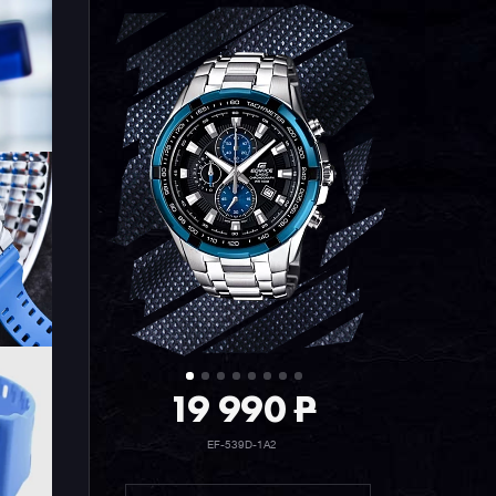
19 990
P
EF-539D-1A2