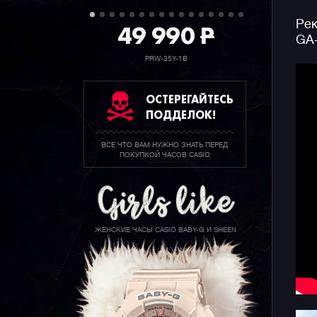
Рек
49 990
P
GA
PRW-35Y-1B
ОСТЕРЕГАЙТЕСЬ
ПОДДЕЛОК!
ВСЕ ЧТО ВАМ НУЖНО ЗНАТЬ ПЕРЕД
ПОКУПКОЙ ЧАСОВ CASIO
ЖЕНСКИЕ ЧАСЫ CASIO BABY-G И SHEEN