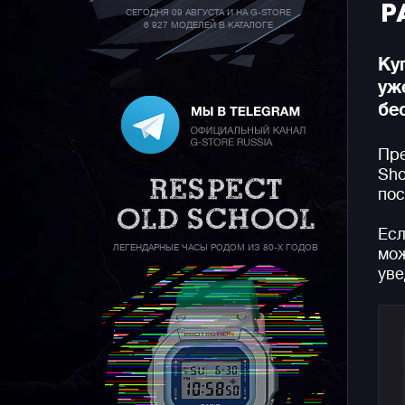
Р
СЕГОДНЯ 09 АВГУСТА И НА G-STORE
6 927 МОДЕЛЕЙ В КАТАЛОГЕ
Ку
уж
бе
Пре
Sho
пос
Есл
ЛЕГЕНДАРНЫЕ ЧАСЫ РОДОМ ИЗ 80-Х ГОДОВ
мож
уве