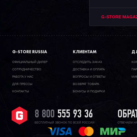
G-STORE MAGA
G-STORE RUSSIA
КЛИЕНТАМ
ДЛ
ОФИЦИАЛЬНЫЙ ДИЛЕР
ОТСЛЕДИТЬ ЗАКАЗ
КО
CОТРУДНИЧЕСТВО
ДОСТАВКА И ОПЛАТА
ПА
РАБОТА У НАС
ВОПРОСЫ И ОТВЕТЫ
МА
ДЛЯ ПРЕССЫ
ВОЗВРАТ ТОВАРА
КОНТАКТЫ
БОНУСЫ И ПОДАРКИ
8 800
555 93 36
ОБРА
БЕСПЛАТНЫЙ ЗВОНОК ПО ВСЕЙ РОССИИ
ОТВЕЧАЕМ Н