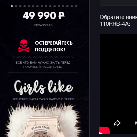
Напоминае
самых мно
49 990
P
Обратите вним
популярны
110RRB-4A:
данной се
PRW-35Y-1B
можете вс
людей в л
ОСТЕРЕГАЙТЕСЬ
ПОДДЕЛОК!
ВСЕ ЧТО ВАМ НУЖНО ЗНАТЬ ПЕРЕД
ПОКУПКОЙ ЧАСОВ CASIO
ЖЕНСКИЕ ЧАСЫ CASIO BABY-G И SHEEN