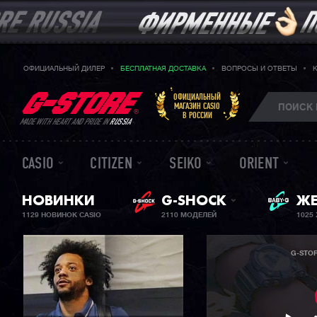
ОФИЦИАЛЬНЫЙ ДИЛЕР
БЕСПЛАТНАЯ ДОСТАВКА
ВОПРОСЫ И ОТВЕТЫ
ОФИЦИАЛЬНЫЙ
МАГАЗИН CASIO
В РОССИИ
MADE WITH HEART AND PRIDE IN
RUSSIA
CASIO
CITIZEN
SEIKO
ORIENT
НОВИНКИ
G-SHOCK
ЖЕ
BA
1129 НОВИНОК CASIO
2110 МОДЕЛЕЙ
1025
G-STO