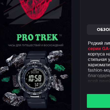
ОБЗО
Редкий ли
ЧАСЫ ДЛЯ ПУТЕШЕСТВИЙ И ВОСХОЖДЕНИЙ
серии GA
корпуса н
стильная 
харизмати
fashion-мо
благодаря
всей лине
На борту 
противоуд
более дес