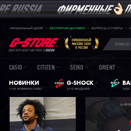
ОФИЦИАЛЬНЫЙ ДИЛЕР
БЕСПЛАТНАЯ ДОСТАВКА
ВОПРОСЫ И ОТВЕТЫ
ОФИЦИАЛЬНЫЙ
МАГАЗИН CASIO
В РОССИИ
MADE WITH HEART AND PRIDE IN
RUSSIA
CASIO
CITIZEN
SEIKO
ORIENT
НОВИНКИ
G-SHOCK
ЖЕ
BA
1128 НОВИНОК CASIO
2110 МОДЕЛЕЙ
1025
G-STO