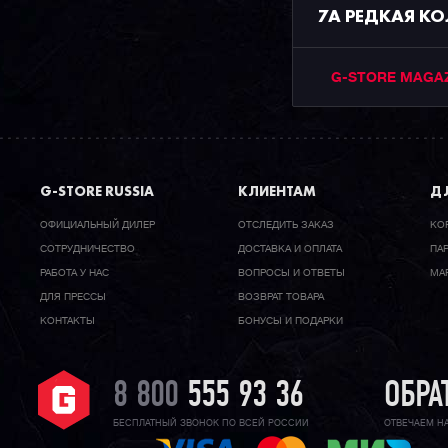
7A РЕДКАЯ К
G-STORE MAGA
G-STORE RUSSIA
КЛИЕНТАМ
ДЛ
ОФИЦИАЛЬНЫЙ ДИЛЕР
ОТСЛЕДИТЬ ЗАКАЗ
КО
CОТРУДНИЧЕСТВО
ДОСТАВКА И ОПЛАТА
ПА
РАБОТА У НАС
ВОПРОСЫ И ОТВЕТЫ
МА
ДЛЯ ПРЕССЫ
ВОЗВРАТ ТОВАРА
КОНТАКТЫ
БОНУСЫ И ПОДАРКИ
8 800
555 93 36
ОБРА
БЕСПЛАТНЫЙ ЗВОНОК ПО ВСЕЙ РОССИИ
ОТВЕЧАЕМ Н