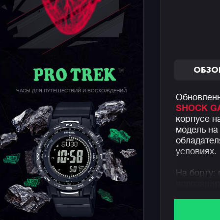
ОБЗО
ЧАСЫ ДЛЯ ПУТЕШЕСТВИЙ И ВОСХОЖДЕНИЙ
Обновленн
SHOCK GA
корпусе н
модель на
обладател
условиях.
На борту:
водозащит
часовых ф
Напоминае