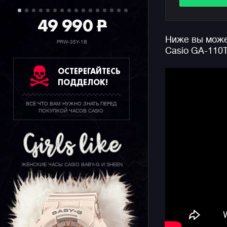
самых мно
популярны
49 990
P
данной се
Ниже вы может
людей по 
PRW-35Y-1B
Casio GA-110
встретить
возрастов
ОСТЕРЕГАЙТЕСЬ
любой точ
ПОДДЕЛОК!
ВСЕ ЧТО ВАМ НУЖНО ЗНАТЬ ПЕРЕД
ПОКУПКОЙ ЧАСОВ CASIO
ЖЕНСКИЕ ЧАСЫ CASIO BABY-G И SHEEN