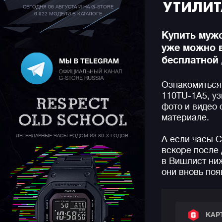
УТИЛИТ
СЕГОДНЯ 06 АВГУСТА И НА G-STORE
6 922 МОДЕЛИ В КАТАЛОГЕ
Купить мужс
уже можно 
бесплатной 
Ознакомиться
110TU-1A5, уз
фото и видео
материале.
ЛЕГЕНДАРНЫЕ ЧАСЫ РОДОМ ИЗ 80-Х ГОДОВ
А если часы 
вскоре после 
в Вишлист ниж
они вновь поя
КАР