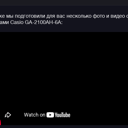
Несмотря на яркий и харизматичный дизайн,
контрастные светлые стрелки часов на фоне черно
е мы подготовили для вас несколько фото и видео 
циферблата обеспечивают отличную эргономику.
ами Casio GA-2100AH-6A:
Еще одна особенность часов — обновленное
крепление ремешка, теперь его смена займет у вас
всего несколько секунд.
Конечно же, не стоит забывать про стандартную дл
джишоков водозащиту в 200 метров, функции
секундомера, таймера, мирового времени, удобную
функцию складывания стрелок для считывания
информации с дисплеев, а также яркую двойную
подсветку циферблата и дисплея.