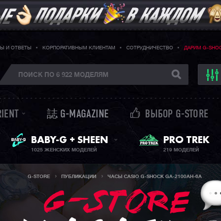
Ы И ОТВЕТЫ
КОРПОРАТИВНЫМ КЛИЕНТАМ
СОТРУДНИЧЕСТВО
ДАРИМ G-SHO
RIENT
誌 G-MAGAZINE
ВЫБОР G-STORE
ЖЕНСКИЕ ЧАСЫ
PRO TREK
BABY-G + SHEEN
1025 ЖЕНСКИХ МОДЕЛЕЙ
219 МОДЕЛЕЙ
G-STORE
ПУБЛИКАЦИИ
ЧАСЫ CASIO G-SHOCK GA-2100AH-6A