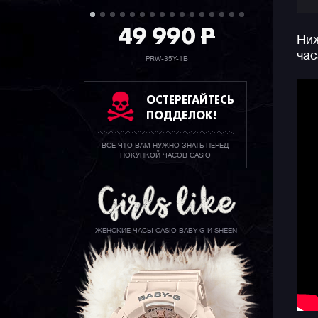
49 990
P
Ниж
час
PRW-35Y-1B
ОСТЕРЕГАЙТЕСЬ
ПОДДЕЛОК!
ВСЕ ЧТО ВАМ НУЖНО ЗНАТЬ ПЕРЕД
ПОКУПКОЙ ЧАСОВ CASIO
ЖЕНСКИЕ ЧАСЫ CASIO BABY-G И SHEEN