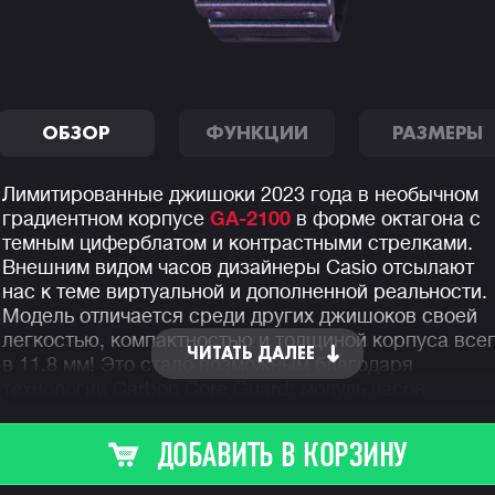
ОБЗОР
ФУНКЦИИ
РАЗМЕРЫ
Лимитированные джишоки 2023 года в необычном
градиентном корпусе
GA-2100
в форме октагона с
темным циферблатом и контрастными стрелками.
Внешним видом часов дизайнеры Casio отсылают
нас к теме виртуальной и дополненной реальности.
Модель отличается среди других джишоков своей
легкостью, компактностью и толщиной корпуса все
ЧИТАТЬ ДАЛЕЕ
в 11.8 мм! Это стало возможным благодаря
технологии Carbon Core Guard: модуль часов
защищает легкий и сверх-прочный полиуретановый
корпус с углеродным армированием, а циферблат
ДОБАВИТЬ В КОРЗИНУ
покрыт закаленным минеральным стеклом.