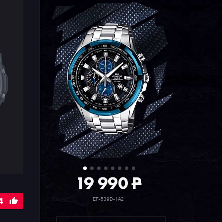
19 990
P
4
EF-539D-1A2