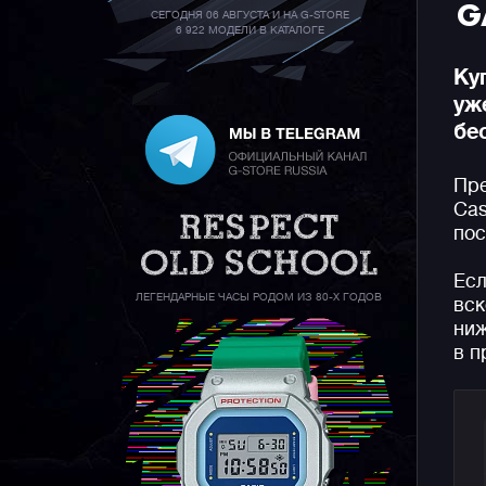
G
СЕГОДНЯ 06 АВГУСТА И НА G-STORE
6 922 МОДЕЛИ В КАТАЛОГЕ
Ку
уж
бе
Пре
Cas
пос
Есл
ЛЕГЕНДАРНЫЕ ЧАСЫ РОДОМ ИЗ 80-Х ГОДОВ
вск
ниж
в п