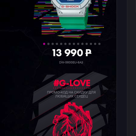
39 990
P
GW-B5600BC-1B
#G-LOVE
ПРОМО-КОД НА СКИДКУ ДЛЯ
ЛЮБЯЩИХ СЕРДЕЦ