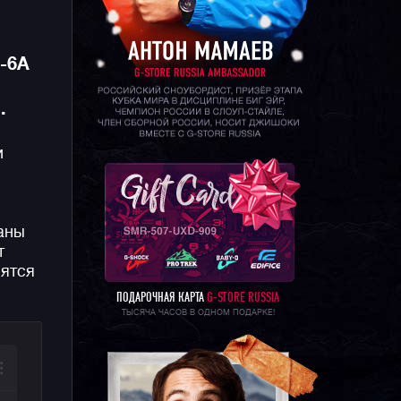
-6A
.
и
аны
т
вятся
ПОДАРОЧНАЯ КАРТА
G-STORE RUSSIA
ТЫСЯЧА ЧАСОВ В ОДНОМ ПОДАРКЕ!