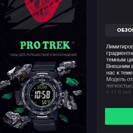
ОБЗО
Лимитиров
градиентн
ЧАСЫ ДЛЯ ПУТЕШЕСТВИЙ И ВОСХОЖДЕНИЙ
темным ци
Внешним в
нас к тем
Модель от
легкостью
в 11.8 мм
технологи
защищает 
корпус с 
покрыт за
Несмотря 