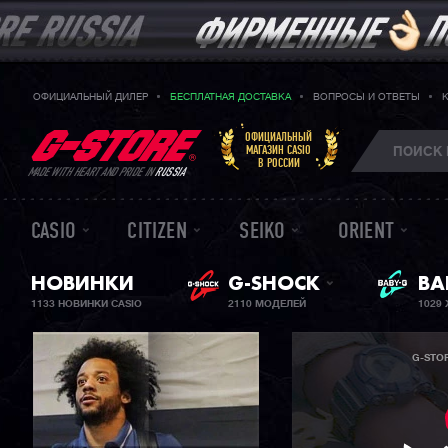
ОФИЦИАЛЬНЫЙ ДИЛЕР
БЕСПЛАТНАЯ ДОСТАВКА
ВОПРОСЫ И ОТВЕТЫ
ОФИЦИАЛЬНЫЙ
МАГАЗИН CASIO
В РОССИИ
MADE WITH HEART AND PRIDE IN
RUSSIA
CASIO
CITIZEN
SEIKO
ORIENT
НОВИНКИ
G-SHOCK
ЖЕ
BA
1133 НОВИНКИ CASIO
2110 МОДЕЛЕЙ
1029
G-STO