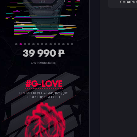
ЯНВАРЬ 
39 990
P
GW-B5600BC-1B
#G-LOVE
ПРОМО-КОД НА СКИДКУ ДЛЯ
ЛЮБЯЩИХ СЕРДЕЦ