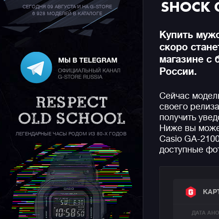
SHOCK 
СЕГОДНЯ 09 АВГУСТА И НА G-STORE
6 928 МОДЕЛЕЙ В КАТАЛОГЕ
Купить муж
скоро стан
магазине с 
России.
Сейчас модел
своего релиза
получить увед
Ниже вы може
ЛЕГЕНДАРНЫЕ ЧАСЫ РОДОМ ИЗ 80-Х ГОДОВ
Casio GA-2100
доступные фот
КАР
ДАТА АН