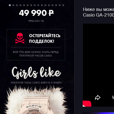
контрастн
49 990
P
Ниже вы может
циферблат
Casio GA-210
Еще одна 
крепление
PRW-35Y-1B
всего нес
ОСТЕРЕГАЙТЕСЬ
Конечно ж
ПОДДЕЛОК!
джишоков 
секундоме
ВСЕ ЧТО ВАМ НУЖНО ЗНАТЬ ПЕРЕД
функцию с
ПОКУПКОЙ ЧАСОВ CASIO
информаци
подсветку
ЖЕНСКИЕ ЧАСЫ CASIO BABY-G И SHEEN