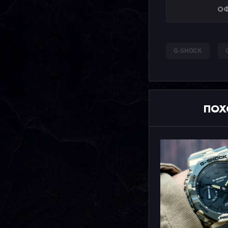
ОФ
G-SHOCK
ПОХ