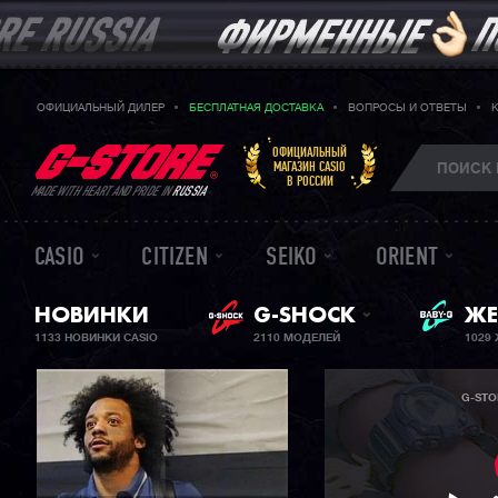
ОФИЦИАЛЬНЫЙ ДИЛЕР
БЕСПЛАТНАЯ ДОСТАВКА
ВОПРОСЫ И ОТВЕТЫ
ОФИЦИАЛЬНЫЙ
МАГАЗИН CASIO
В РОССИИ
MADE WITH HEART AND PRIDE IN
RUSSIA
CASIO
CITIZEN
SEIKO
ORIENT
НОВИНКИ
G-SHOCK
ЖЕ
BA
1133 НОВИНКИ CASIO
2110 МОДЕЛЕЙ
1029
G-STO