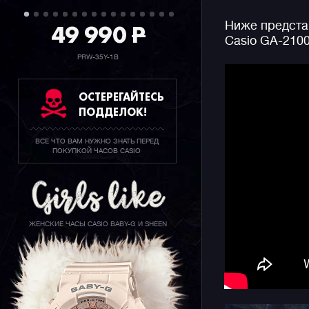
49 990
P
Ниже предста
Модель от
Casio GA-210
легкостью
в 11.8 мм
PRW-35Y-1B
технологи
защищает 
ОСТЕРЕГАЙТЕСЬ
корпус с 
ПОДДЕЛОК!
покрыт за
ВСЕ ЧТО ВАМ НУЖНО ЗНАТЬ ПЕРЕД
Часы выпо
ПОКУПКОЙ ЧАСОВ CASIO
контрастн
инверсион
эргономик
особеннос
ремешка, 
ЖЕНСКИЕ ЧАСЫ CASIO BABY-G И SHEEN
несколько
Конечно ж
джишоков 
секундоме