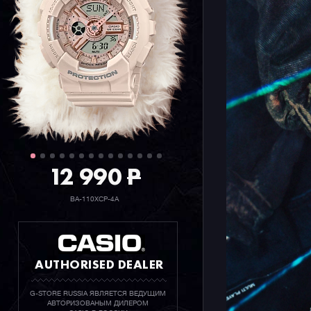
функцию с
информаци
подсветку
12 990
P
BA-110XCP-4A
AUTHORISED DEALER
G-STORE RUSSIA ЯВЛЯЕТСЯ ВЕДУЩИМ
АВТОРИЗОВАНЫМ ДИЛЕРОМ