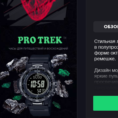
ОБЗО
Стильная 
в полупро
ЧАСЫ ДЛЯ ПУТЕШЕСТВИЙ И ВОСХОЖДЕНИЙ
форме окт
ремешке.
Дизайн мо
яркие пул
просвечив
танцполов
полупрозр
новой тех
его макси
дизайнера
выше уник