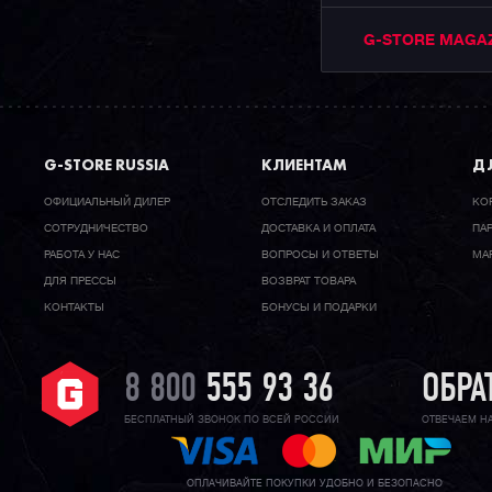
G-STORE MAGA
G-STORE RUSSIA
КЛИЕНТАМ
ДЛ
ОФИЦИАЛЬНЫЙ ДИЛЕР
ОТСЛЕДИТЬ ЗАКАЗ
КО
CОТРУДНИЧЕСТВО
ДОСТАВКА И ОПЛАТА
ПА
РАБОТА У НАС
ВОПРОСЫ И ОТВЕТЫ
МА
ДЛЯ ПРЕССЫ
ВОЗВРАТ ТОВАРА
КОНТАКТЫ
БОНУСЫ И ПОДАРКИ
8 800
555 93 36
ОБРА
БЕСПЛАТНЫЙ ЗВОНОК ПО ВСЕЙ РОССИИ
ОТВЕЧАЕМ Н
ОПЛАЧИВАЙТЕ ПОКУПКИ УДОБНО И БЕЗОПАСНО