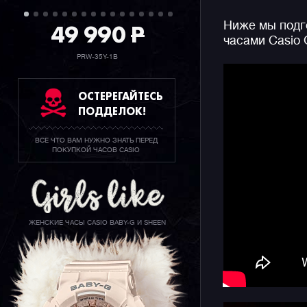
воспользо
49 990
P
Ниже мы подго
стандартн
часами Casio
противоуд
PRW-35Y-1B
ОСТЕРЕГАЙТЕСЬ
ПОДДЕЛОК!
ВСЕ ЧТО ВАМ НУЖНО ЗНАТЬ ПЕРЕД
ПОКУПКОЙ ЧАСОВ CASIO
ЖЕНСКИЕ ЧАСЫ CASIO BABY-G И SHEEN