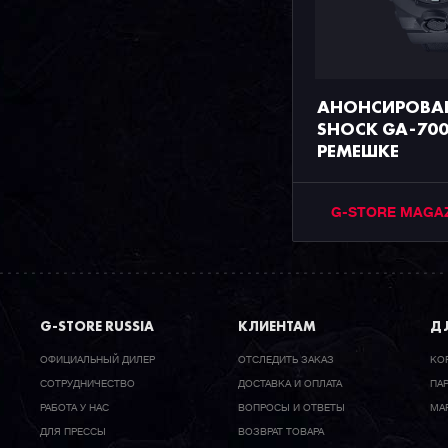
АНОНСИРОВАН
SHOCK GA-700
РЕМЕШКЕ
G-STORE MAGA
G-STORE RUSSIA
КЛИЕНТАМ
ДЛ
ОФИЦИАЛЬНЫЙ ДИЛЕР
ОТСЛЕДИТЬ ЗАКАЗ
КО
CОТРУДНИЧЕСТВО
ДОСТАВКА И ОПЛАТА
ПА
РАБОТА У НАС
ВОПРОСЫ И ОТВЕТЫ
МА
ДЛЯ ПРЕССЫ
ВОЗВРАТ ТОВАРА