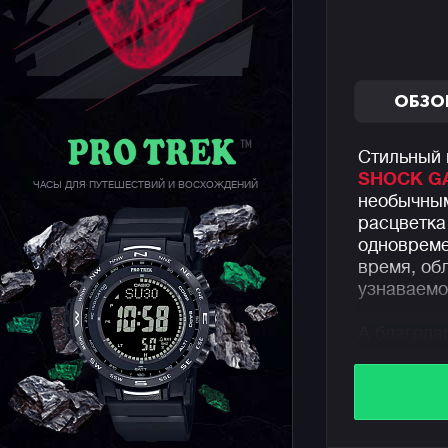
ОБЗО
Стильный 
SHOCK GA
ЧАСЫ ДЛЯ ПУТЕШЕСТВИЙ И ВОСХОЖДЕНИЙ
необычным
расцветка
одновреме
время, об
узнаваемо
А благода
крупным с
внешний в
индикацие
самый низ
моделей д