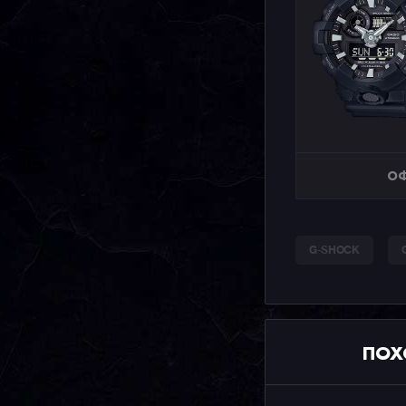
ОФ
G-SHOCK
ПОХ