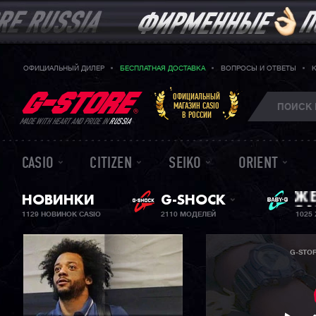
ОФИЦИАЛЬНЫЙ ДИЛЕР
БЕСПЛАТНАЯ ДОСТАВКА
ВОПРОСЫ И ОТВЕТЫ
ОФИЦИАЛЬНЫЙ
МАГАЗИН CASIO
В РОССИИ
MADE WITH HEART AND PRIDE IN
RUSSIA
CASIO
CITIZEN
SEIKO
ORIENT
НОВИНКИ
G-SHOCK
ЖЕ
BA
1129 НОВИНОК CASIO
2110 МОДЕЛЕЙ
1025
G-STO