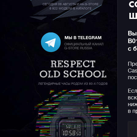
С
СЕГОДНЯ 06 АВГУСТА И НА G-STORE
6 922 МОДЕЛИ В КАТАЛОГЕ
Ш
Вы
B0
с 
Пре
Cas
пос
ЛЕГЕНДАРНЫЕ ЧАСЫ РОДОМ ИЗ 80-Х ГОДОВ
Есл
вск
ниж
в п