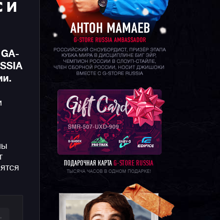
 И
 GA-
USSIA
ии.
и
ны
т
ПОДАРОЧНАЯ КАРТА
G-STORE RUSSIA
вятся
ТЫСЯЧА ЧАСОВ В ОДНОМ ПОДАРКЕ!