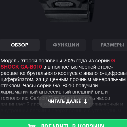
ОБЗОР
ФУНКЦИИ
РАЗМЕРЫ
Модель второй половины 2025 года из серии
G-
SHOCK GA-B010
в в полностью черной стелс-
расцветке брутального корпуса с аналого-цифров
циферблатом, защищенным прочным минеральным
стеклом. Часы серии GA-B010 получили
харизматичный агрессивный внешний вид и
технологию Carbon Core Guard: модуль часов
ЧИТАТЬ ДАЛЕЕ
защищает 2 слоя корпуса, внешний полимерный и
внутренний легкий и сверхпрочный с углеродным
армированием.