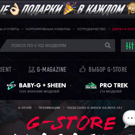
Ы И ОТВЕТЫ
КОРПОРАТИВНЫМ КЛИЕНТАМ
СОТРУДНИЧЕСТВО
ДАРИМ G-SHO
RIENT
誌 G-MAGAZINE
ВЫБОР G-STORE
ЖЕНСКИЕ ЧАСЫ
PRO TREK
BABY-G + SHEEN
1025 ЖЕНСКИХ МОДЕЛЕЙ
219 МОДЕЛЕЙ
G-STORE
ПУБЛИКАЦИИ
ЧАСЫ CASIO G-SHOCK GA-B010-1A1