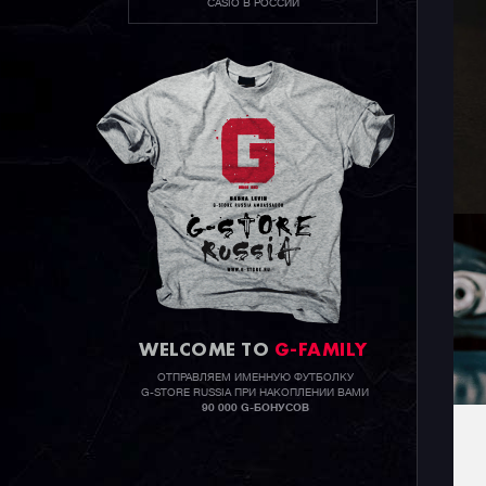
CASIO В РОССИИ
WELCOME TO
G-FAMILY
ОТПРАВЛЯЕМ ИМЕННУЮ ФУТБОЛКУ
G-STORE RUSSIA ПРИ НАКОПЛЕНИИ ВАМИ
90 000 G-БОНУСОВ