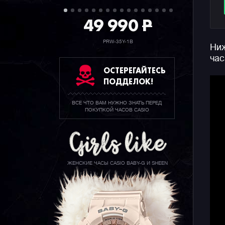
49 990
P
PRW-35Y-1B
Ниж
час
ОСТЕРЕГАЙТЕСЬ
ПОДДЕЛОК!
ВСЕ ЧТО ВАМ НУЖНО ЗНАТЬ ПЕРЕД
ПОКУПКОЙ ЧАСОВ CASIO
ЖЕНСКИЕ ЧАСЫ CASIO BABY-G И SHEEN