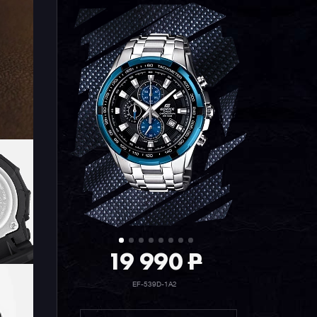
19 990
P
EF-539D-1A2