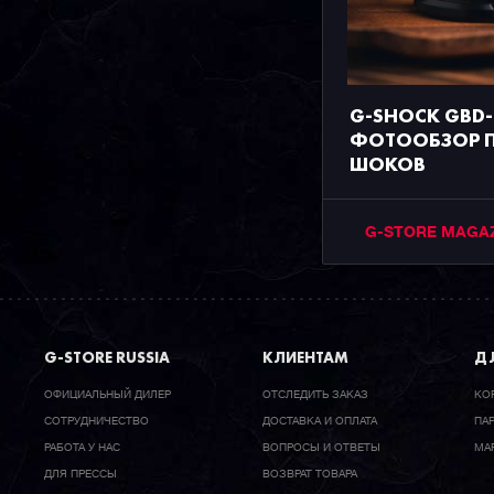
G-SHOCK GBD-
ФОТООБЗОР 
ШОКОВ
G-STORE MAGA
G-STORE RUSSIA
КЛИЕНТАМ
ДЛ
ОФИЦИАЛЬНЫЙ ДИЛЕР
ОТСЛЕДИТЬ ЗАКАЗ
КО
CОТРУДНИЧЕСТВО
ДОСТАВКА И ОПЛАТА
ПА
РАБОТА У НАС
ВОПРОСЫ И ОТВЕТЫ
МА
ДЛЯ ПРЕССЫ
ВОЗВРАТ ТОВАРА