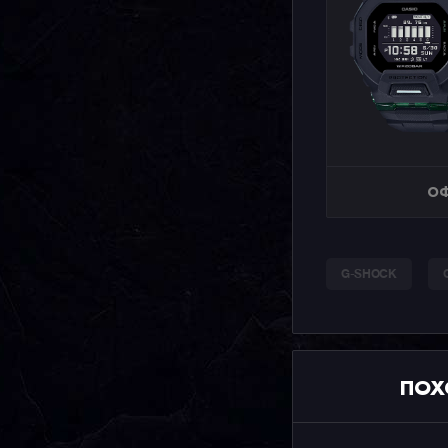
ОФ
G-SHOCK
ПОХ