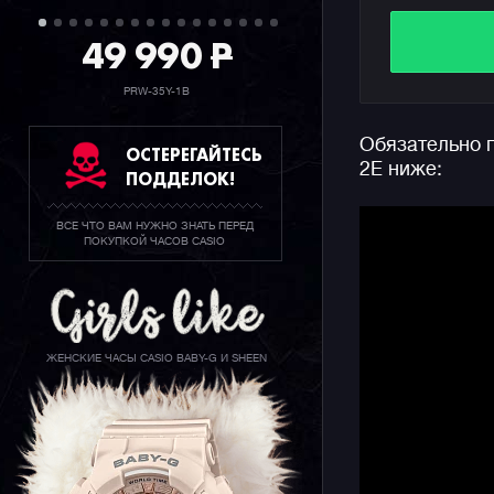
Для макси
49 990
P
и детализ
использов
PRW-35Y-1B
Из других
Обязательно п
отметить 
ОСТЕРЕГАЙТЕСЬ
2E ниже:
функциона
ПОДДЕЛОК!
стандартн
водозащит
ВСЕ ЧТО ВАМ НУЖНО ЗНАТЬ ПЕРЕД
ПОКУПКОЙ ЧАСОВ CASIO
ЖЕНСКИЕ ЧАСЫ CASIO BABY-G И SHEEN