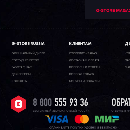
G-STORE MAGA
G-STORE RUSSIA
КЛИЕНТАМ
ДЛ
ОФИЦИАЛЬНЫЙ ДИЛЕР
ОТСЛЕДИТЬ ЗАКАЗ
КО
CОТРУДНИЧЕСТВО
ДОСТАВКА И ОПЛАТА
ПА
РАБОТА У НАС
ВОПРОСЫ И ОТВЕТЫ
МА
ДЛЯ ПРЕССЫ
ВОЗВРАТ ТОВАРА
КОНТАКТЫ
БОНУСЫ И ПОДАРКИ
8 800
555 93 36
ОБРА
БЕСПЛАТНЫЙ ЗВОНОК ПО ВСЕЙ РОССИИ
ОТВЕЧАЕМ Н
ОПЛАЧИВАЙТЕ ПОКУПКИ УДОБНО И БЕЗОПАСНО