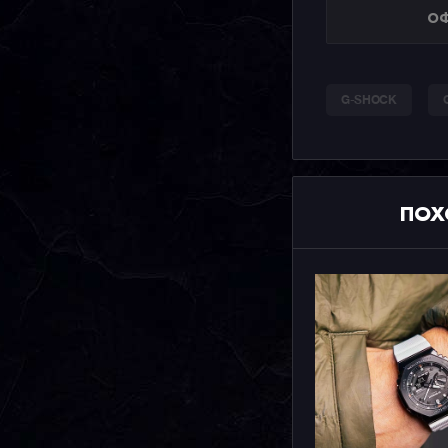
ОФ
G-SHOCK
ПОХ