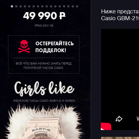
десятилет
49 990
P
Ниже предста
Casio GBM-21
Несмотря 
в стально
PRW-35Y-1B
все еще м
грамма, к
ОСТЕРЕГАЙТЕСЬ
мм, что в
ПОДДЕЛОК!
собратьев
ВСЕ ЧТО ВАМ НУЖНО ЗНАТЬ ПЕРЕД
Часы выпо
ПОКУПКОЙ ЧАСОВ CASIO
контрастн
циферблат
Конечно ж
джишоков 
ЖЕНСКИЕ ЧАСЫ CASIO BABY-G И SHEEN
ударопроч
мирового 
русском я
стрелок д
также ярк