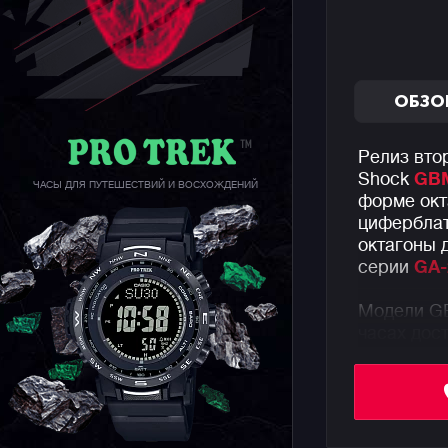
ОБЗО
Релиз вто
Shock
GBM
ЧАСЫ ДЛЯ ПУТЕШЕСТВИЙ И ВОСХОЖДЕНИЙ
форме окт
циферблат
октагоны 
серии
GA-
Модели GB
часах дос
смартфоно
Bluetooth
эффективн
часов от с
не потреб