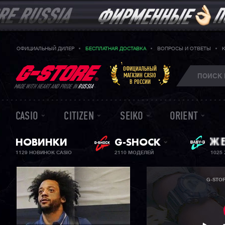
ОФИЦИАЛЬНЫЙ ДИЛЕР
БЕСПЛАТНАЯ ДОСТАВКА
ВОПРОСЫ И ОТВЕТЫ
ОФИЦИАЛЬНЫЙ
МАГАЗИН CASIO
В РОССИИ
MADE WITH HEART AND PRIDE IN
RUSSIA
CASIO
CITIZEN
SEIKO
ORIENT
НОВИНКИ
G-SHOCK
ЖЕ
BA
1129 НОВИНОК CASIO
2110 МОДЕЛЕЙ
1025
G-STO