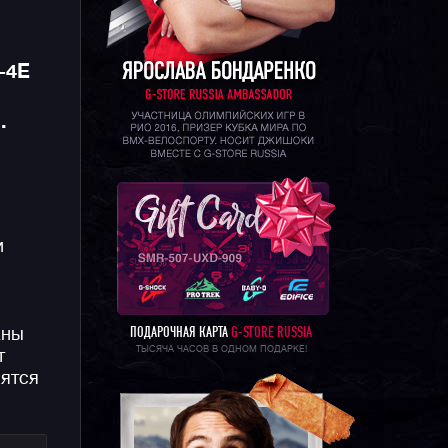
-4E
.
и
аны
ПОДАРОЧНАЯ КАРТА
G-STORE RUSSIA
ТЫСЯЧА ЧАСОВ В ОДНОМ ПОДАРКЕ!
т
вятся