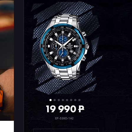
19 990
P
EF-539D-1A2