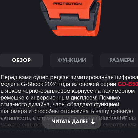
ОБЗОР
ФУНКЦИИ
РАЗМЕРЫ
Перед вами супер редкая лимитированная цифров
модель G-Shock 2024 года из свежей серии
GD-B50
в ярком черно-оранжевом корпусе на полимерном
ремешке с инверсионным дисплеем! Помимо
стильного дизайна, часы обладают функцией
шагомера и способны отслеживать вашу дневную
активность, а с помощью технологии Bluetooth® вы
ЧИТАТЬ ДАЛЕЕ
можете синхронизировать их с вашим смартфоном 
отображать все метрики дневной активности в