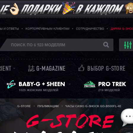
Ы И ОТВЕТЫ
КОРПОРАТИВНЫМ КЛИЕНТАМ
СОТРУДНИЧЕСТВО
ДАРИМ G-SHO
RIENT
誌 G-MAGAZINE
ВЫБОР G-STORE
ЖЕНСКИЕ ЧАСЫ
PRO TREK
BABY-G + SHEEN
1025 ЖЕНСКИХ МОДЕЛЕЙ
219 МОДЕЛЕЙ
G-STORE
ПУБЛИКАЦИИ
ЧАСЫ CASIO G-SHOCK GD-B500FL-4E