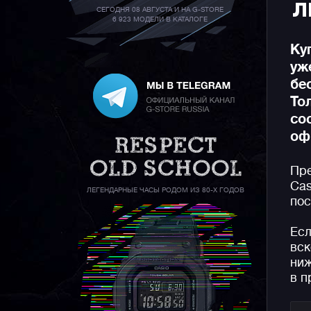
Л
СЕГОДНЯ 08 АВГУСТА И НА G-STORE
6 923 МОДЕЛИ В КАТАЛОГЕ
Ку
уж
бе
То
со
оф
Пре
Cas
ЛЕГЕНДАРНЫЕ ЧАСЫ РОДОМ ИЗ 80-Х ГОДОВ
пос
Есл
вск
ниж
в п