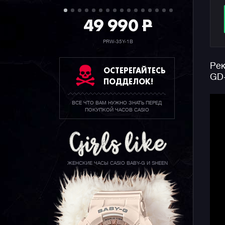
49 990
P
PRW-35Y-1B
Рек
ОСТЕРЕГАЙТЕСЬ
GD-
ПОДДЕЛОК!
ВСЕ ЧТО ВАМ НУЖНО ЗНАТЬ ПЕРЕД
ПОКУПКОЙ ЧАСОВ CASIO
ЖЕНСКИЕ ЧАСЫ CASIO BABY-G И SHEEN