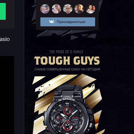
Присоединиться
asio
т
САМЫЕ СОВЕРШЕННЫЕ CASIO НА СЕГОДНЯ
т
о
ых
ли