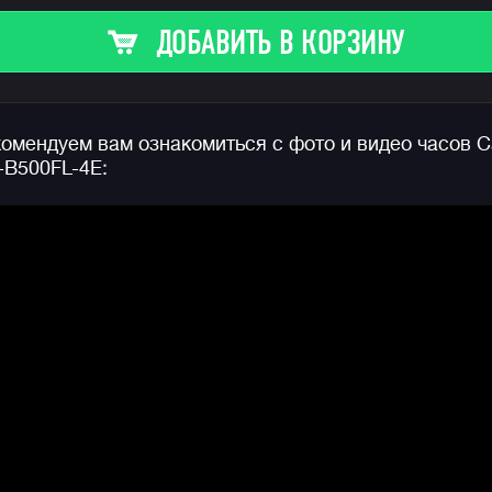
специальном приложение CASIO WATCHES в
максимально удобном и наглядном виде.
ДОБАВИТЬ В КОРЗИНУ
Часы обладают многофункциональным таймером и
секундомером, которые можно использовать для
интервальных тренировок. Настроить интервалы
омендуем вам ознакомиться с фото и видео часов C
таймера и звуковых сигналов теперь можно через
B500FL-4E:
приложение на смартфоне и запустить эту
программу на часах во время тренировки!
Секундомер имеет память на 200 кругов, существуе
возможность установки до 10 целевых таймеров.
Отдельно отметим габариты часов, модель обладае
невероятно компактным по джишоковским меркам
корпусом толщиной всего 11 мм!
Можно смело сказать, что
G-SHOCK GD-B500
— эт
яркий релиз от CASIO для всех любителей цифров
и легких моделей, активного время провождения и
просто городского лайфстайла. Не стоит забывать
про привычные для джишоков противоударность,