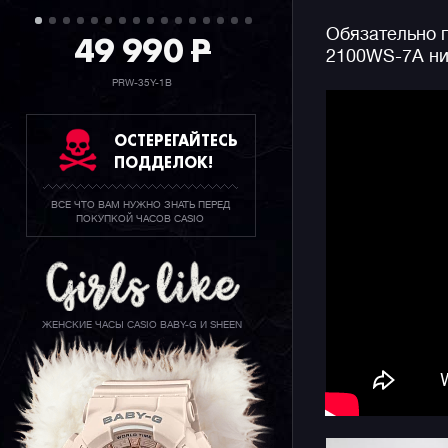
расцветке
Обязательно п
металлизи
49 990
P
2100WS-7A ни
минеральн
акцентов 
PRW-35Y-1B
обновленн
займет у в
ОСТЕРЕГАЙТЕСЬ
ПОДДЕЛОК!
Конечно ж
джишоков 
ВСЕ ЧТО ВАМ НУЖНО ЗНАТЬ ПЕРЕД
секундоме
ПОКУПКОЙ ЧАСОВ CASIO
функцию с
информаци
подсветку
ЖЕНСКИЕ ЧАСЫ CASIO BABY-G И SHEEN