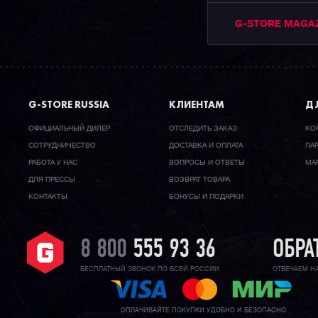
G-STORE MAGA
G-STORE RUSSIA
КЛИЕНТАМ
ДЛ
ОФИЦИАЛЬНЫЙ ДИЛЕР
ОТСЛЕДИТЬ ЗАКАЗ
КО
CОТРУДНИЧЕСТВО
ДОСТАВКА И ОПЛАТА
ПА
РАБОТА У НАС
ВОПРОСЫ И ОТВЕТЫ
МА
ДЛЯ ПРЕССЫ
ВОЗВРАТ ТОВАРА
КОНТАКТЫ
БОНУСЫ И ПОДАРКИ
8 800
555 93 36
ОБРА
БЕСПЛАТНЫЙ ЗВОНОК ПО ВСЕЙ РОССИИ
ОТВЕЧАЕМ Н
ОПЛАЧИВАЙТЕ ПОКУПКИ УДОБНО И БЕЗОПАСНО