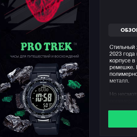
ОБЗО
Стильный 
2023 года
ЧАСЫ ДЛЯ ПУТЕШЕСТВИЙ И ВОСХОЖДЕНИЙ
корпусе в
ремешке. 
полимерн
металл.
Но несмот
полимерно
легкостью
корпуса вс
более мас
Часы выпо