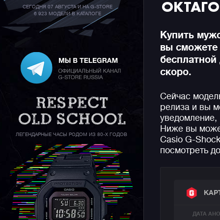
ОКТАГО
СЕГОДНЯ 07 АВГУСТА И НА G-STORE
6 923 МОДЕЛИ В КАТАЛОГЕ
Купить муж
вы сможете
бесплатной 
скоро.
Сейчас модел
релиза и вы м
уведомление, 
Ниже вы може
ЛЕГЕНДАРНЫЕ ЧАСЫ РОДОМ ИЗ 80-Х ГОДОВ
Casio G-Shock
посмотреть до
КАР
ДАТА АН