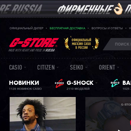
ОФИЦИАЛЬНЫЙ ДИЛЕР
БЕСПЛАТНАЯ ДОСТАВКА
ВОПРОСЫ И ОТВЕТЫ
ОФИЦИАЛЬНЫЙ
МАГАЗИН CASIO
В РОССИИ
MADE WITH HEART AND PRIDE IN
RUSSIA
CASIO
CITIZEN
SEIKO
ORIENT
НОВИНКИ
G-SHOCK
ЖЕ
BA
1129 НОВИНОК CASIO
2110 МОДЕЛЕЙ
1025
G-STO