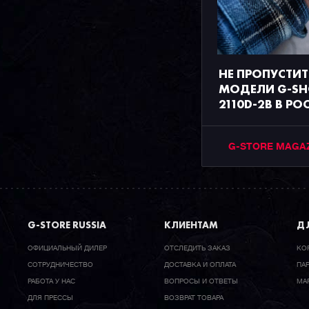
НЕ ПРОПУСТИТ
МОДЕЛИ G-SH
2110D-2B В РО
G-STORE MAGA
G-STORE RUSSIA
КЛИЕНТАМ
ДЛ
ОФИЦИАЛЬНЫЙ ДИЛЕР
ОТСЛЕДИТЬ ЗАКАЗ
КО
CОТРУДНИЧЕСТВО
ДОСТАВКА И ОПЛАТА
ПА
РАБОТА У НАС
ВОПРОСЫ И ОТВЕТЫ
МА
ДЛЯ ПРЕССЫ
ВОЗВРАТ ТОВАРА