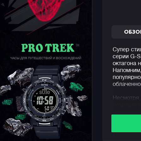
ОБЗО
Супер сти
серии G-
ЧАСЫ ДЛЯ ПУТЕШЕСТВИЙ И ВОСХОЖДЕНИЙ
октагона 
Напомним,
популярно
облаченно
Несмотря 
похвастат
в 11.8 мм
собратьев
Часы выпо
металлизи