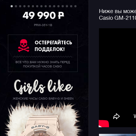
под закал
49 990
P
Ниже вы может
особеннос
Casio GM-211
браслета, 
несколько
PRW-35Y-1B
Конечно ж
ОСТЕРЕГАЙТЕСЬ
джишоков 
ПОДДЕЛОК!
секундоме
функцию с
ВСЕ ЧТО ВАМ НУЖНО ЗНАТЬ ПЕРЕД
информаци
ПОКУПКОЙ ЧАСОВ CASIO
подсветку
ЖЕНСКИЕ ЧАСЫ CASIO BABY-G И SHEEN