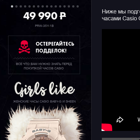
цифру 8. 
49 990
P
Ниже мы подго
номером в
часами Casio
В итоге м
PRW-35Y-1B
уникальны
подарком 
ОСТЕРЕГАЙТЕСЬ
только.
ПОДДЕЛОК!
Напомним,
ВСЕ ЧТО ВАМ НУЖНО ЗНАТЬ ПЕРЕД
младшим 
ПОКУПКОЙ ЧАСОВ CASIO
потерял в
старшим м
Благодаря
обладают 
абсолютно
ЖЕНСКИЕ ЧАСЫ CASIO BABY-G И SHEEN
Водозащит
подсветка
и 5 будил
функций н