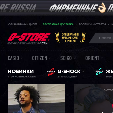
ОФИЦИАЛЬНЫЙ ДИЛЕР
БЕСПЛАТНАЯ ДОСТАВКА
ВОПРОСЫ И ОТВЕТЫ
ОФИЦИАЛЬНЫЙ
МАГАЗИН CASIO
В РОССИИ
MADE WITH HEART AND PRIDE IN
RUSSIA
CASIO
CITIZEN
SEIKO
ORIENT
НОВИНКИ
G-SHOCK
ЖЕ
BA
1129 НОВИНОК CASIO
2110 МОДЕЛЕЙ
1025
G-STO