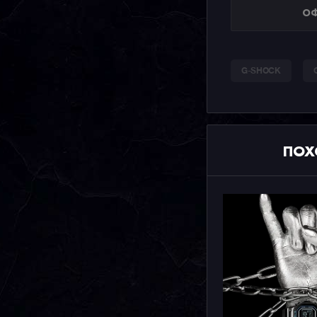
ОФ
G-SHOCK
ПОХ