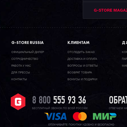
G-STORE MAGA
G-STORE RUSSIA
КЛИЕНТАМ
ДЛ
ОФИЦИАЛЬНЫЙ ДИЛЕР
ОТСЛЕДИТЬ ЗАКАЗ
КО
CОТРУДНИЧЕСТВО
ДОСТАВКА И ОПЛАТА
ПА
РАБОТА У НАС
ВОПРОСЫ И ОТВЕТЫ
МА
ДЛЯ ПРЕССЫ
ВОЗВРАТ ТОВАРА
КОНТАКТЫ
БОНУСЫ И ПОДАРКИ
8 800
555 93 36
ОБРА
БЕСПЛАТНЫЙ ЗВОНОК ПО ВСЕЙ РОССИИ
ОТВЕЧАЕМ Н
ОПЛАЧИВАЙТЕ ПОКУПКИ УДОБНО И БЕЗОПАСНО