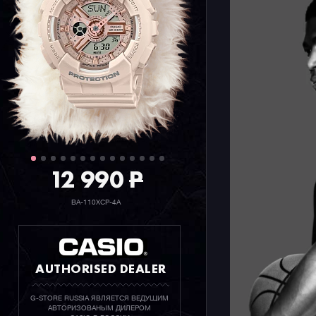
На сегодн
данном ко
полностью
синхрониз
класс
GM-
без доп ф
олдскульн
12 990
P
BA-110XCP-4A
AUTHORISED DEALER
G-STORE RUSSIA ЯВЛЯЕТСЯ ВЕДУЩИМ
АВТОРИЗОВАНЫМ ДИЛЕРОМ