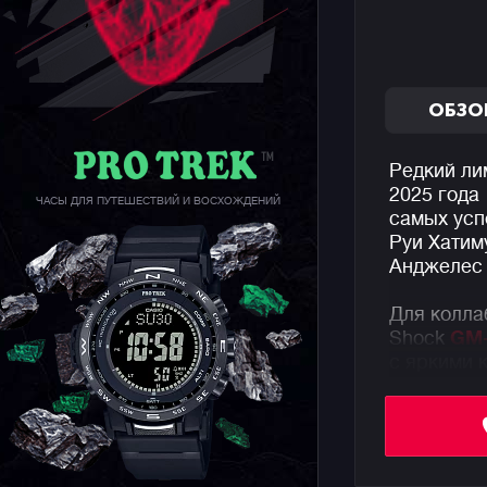
ОБЗО
Редкий ли
2025 года
ЧАСЫ ДЛЯ ПУТЕШЕСТВИЙ И ВОСХОЖДЕНИЙ
самых усп
Руи Хатим
Анджелес 
Для колла
Shock
GM-
с яркими 
цвет симв
японского
циферблат
фамильный
самурайск