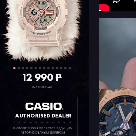
Конечно ж
джишоков 
ударопроч
мирового 
стрелок д
также ярк
дисплея.
12 990
P
BA-110XCP-4A
AUTHORISED DEALER
G-STORE RUSSIA ЯВЛЯЕТСЯ ВЕДУЩИМ
АВТОРИЗОВАНЫМ ДИЛЕРОМ