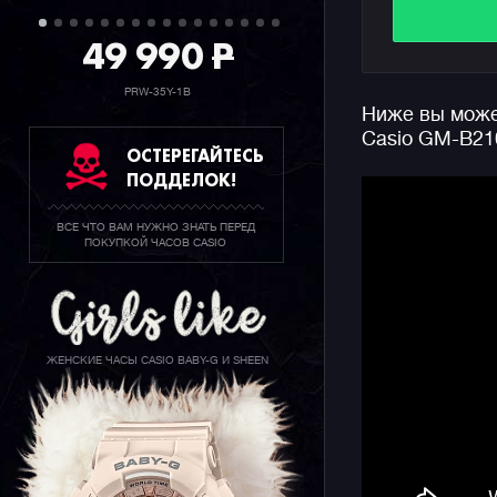
звеньями)
49 990
P
вашем зап
Отдельно 
PRW-35Y-1B
Ниже вы может
часах дос
Casio GM-B21
смартфоно
ОСТЕРЕГАЙТЕСЬ
Bluetooth
ПОДДЕЛОК!
эффективн
часов от с
ВСЕ ЧТО ВАМ НУЖНО ЗНАТЬ ПЕРЕД
не потреб
ПОКУПКОЙ ЧАСОВ CASIO
десятилет
Дизайнеры
циферблат 
серий GA-
ЖЕНСКИЕ ЧАСЫ CASIO BABY-G И SHEEN
более глу
добавляет
"в живую"
технологи