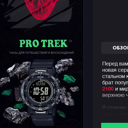
ОБЗО
ЧАСЫ ДЛЯ ПУТЕШЕСТВИЙ И ВОСХОЖДЕНИЙ
Перед вам
новая сер
стальном 
брат попу
2100
и ми
верхнюю ч
В отличие
модель им
покрытием
что добав