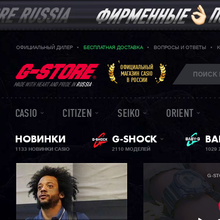
ОФИЦИАЛЬНЫЙ ДИЛЕР
БЕСПЛАТНАЯ ДОСТАВКА
ВОПРОСЫ И ОТВЕТЫ
ОФИЦИАЛЬНЫЙ
МАГАЗИН CASIO
В РОССИИ
MADE WITH HEART AND PRIDE IN
RUSSIA
CASIO
CITIZEN
SEIKO
ORIENT
НОВИНКИ
G-SHOCK
ЖЕ
BA
1133 НОВИНКИ CASIO
2110 МОДЕЛЕЙ
1029
G-S