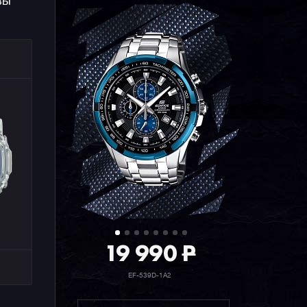
вы
19 990
P
EF-539D-1A2