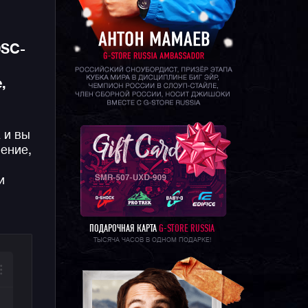
0SC-
,
 и вы
ление,
и
,
ПОДАРОЧНАЯ КАРТА
G-STORE RUSSIA
ТЫСЯЧА ЧАСОВ В ОДНОМ ПОДАРКЕ!