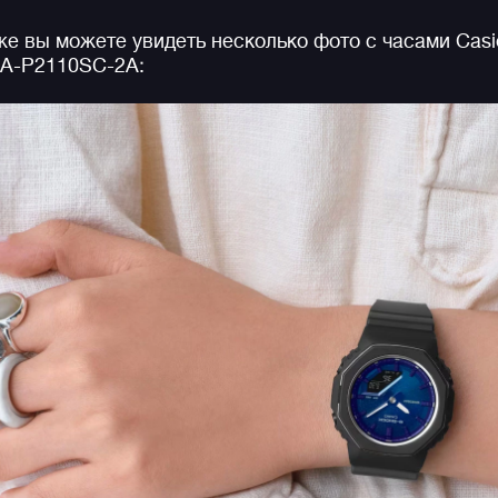
Модель является уменьшенным вариантом часов и
е вы можете увидеть несколько фото с часами Casi
мужской серии джишоков
GA-2100
, что позволяет 
A-P2110SC-2A:
оптимально выглядеть даже на самых небольших и
изящных женских запястьях. Толщина модели всего
11.3 миллиметра, что на момент ее выхода являетс
абсолютным рекордом среди всех джишоков!
Модуль часов защищает прочный полимерный
корпус, а циферблат покрыт закаленным
минеральным стеклом. Конечно же, не стоит
забывать про стандартную для джишоков
ударопрочность и водозащиту в 200 метров, функц
секундомера, таймера, мирового времени, удобную
функцию складывания стрелок для считывания
информации с дисплеев, а также яркую двойную
подсветку циферблата и дисплея.
Напомним, что
G-SHOCK SMALL SERIES
, к которой
относится и данная модель — это серия унисексов
и женских джишоков, имеющих меньший размер