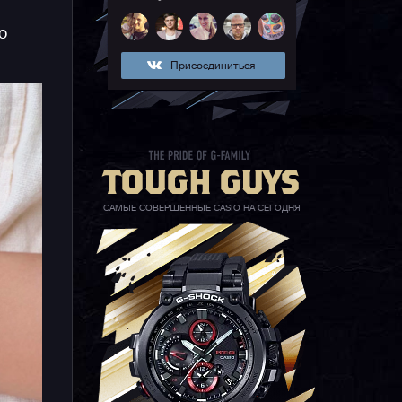
з
o
ей
Присоединиться
я
САМЫЕ СОВЕРШЕННЫЕ CASIO НА СЕГОДНЯ
ии
ых