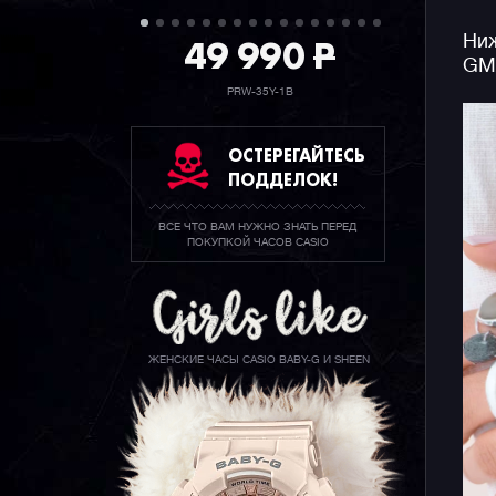
49 990
P
Ниж
GM
PRW-35Y-1B
ОСТЕРЕГАЙТЕСЬ
ПОДДЕЛОК!
ВСЕ ЧТО ВАМ НУЖНО ЗНАТЬ ПЕРЕД
ПОКУПКОЙ ЧАСОВ CASIO
ЖЕНСКИЕ ЧАСЫ CASIO BABY-G И SHEEN