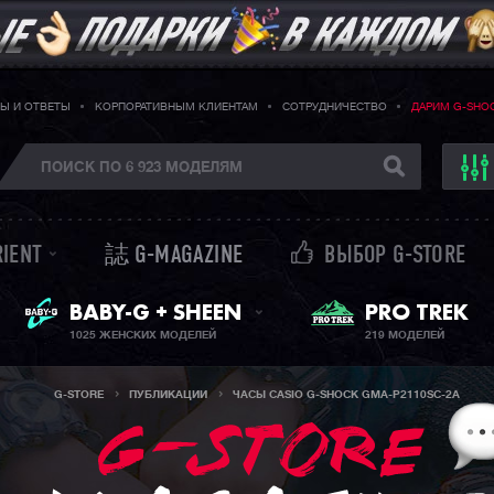
Ы И ОТВЕТЫ
КОРПОРАТИВНЫМ КЛИЕНТАМ
СОТРУДНИЧЕСТВО
ДАРИМ G-SHO
RIENT
誌 G-MAGAZINE
ВЫБОР G-STORE
ЖЕНСКИЕ ЧАСЫ
PRO TREK
BABY-G + SHEEN
1025 ЖЕНСКИХ МОДЕЛЕЙ
219 МОДЕЛЕЙ
G-STORE
ПУБЛИКАЦИИ
ЧАСЫ CASIO G-SHOCK GMA-P2110SC-2A