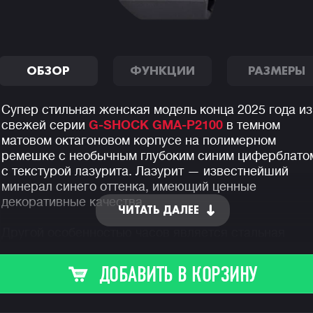
ОБЗОР
ФУНКЦИИ
РАЗМЕРЫ
Супер стильная женская модель конца 2025 года из
свежей серии
G-SHOCK GMA-P2100
в темном
матовом октагоновом корпусе на полимерном
ремешке с необычным глубоким синим циферблато
с текстурой лазурита. Лазурит — известнейший
минерал синего оттенка, имеющий ценные
декоративные качества.
ЧИТАТЬ ДАЛЕЕ
Другой особенностью часов является стальная
прослойка у основания безеля, которая по-новому
раскрывает данный корпус, добавляя ему
ДОБАВИТЬ В КОРЗИНУ
изысканности и элегантности, играя сочными
переливами и бликами на свету.