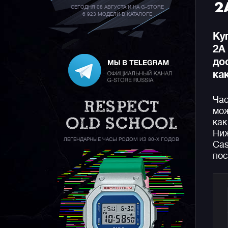
2
СЕГОДНЯ 08 АВГУСТА И НА G-STORE
6 923 МОДЕЛИ В КАТАЛОГЕ
Ку
2A
до
ка
Час
мож
как
Ниж
ЛЕГЕНДАРНЫЕ ЧАСЫ РОДОМ ИЗ 80-Х ГОДОВ
Cas
пос