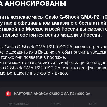
A АНОНСИРОВАНЫ
пить женские часы Casio G-Shock GMA-P211
 у нас в официальном магазине с бесплатной
ставкой по Москве и всей России вы сможете
к только состоится релиз модели в России.
ы Casio G-Shock GMA-P2110SC-2A ожидают релиза
ете добавить их в Вишлист, чтобы получить уведом
 только они появятся в продаже.
е вы можете ознакомиться с информацией о модел
io G-Shock GMA-P2110SC-2A, узнать о ее функциях
мотреть доступные фото и видео.
КАРТОЧКА АНОНСА CASIO GMA-P2110SC-2A
ДАТА АНОНСА
СТАТУС
ЦЕНА