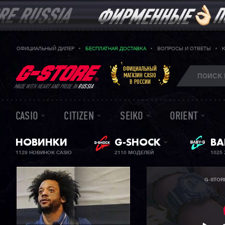
ОФИЦИАЛЬНЫЙ ДИЛЕР
БЕСПЛАТНАЯ ДОСТАВКА
ВОПРОСЫ И ОТВЕТЫ
ОФИЦИАЛЬНЫЙ
МАГАЗИН CASIO
В РОССИИ
MADE WITH HEART AND PRIDE IN
RUSSIA
CASIO
CITIZEN
SEIKO
ORIENT
НОВИНКИ
G-SHOCK
ЖЕ
BA
1129 НОВИНОК CASIO
2110 МОДЕЛЕЙ
1025
G-STOR