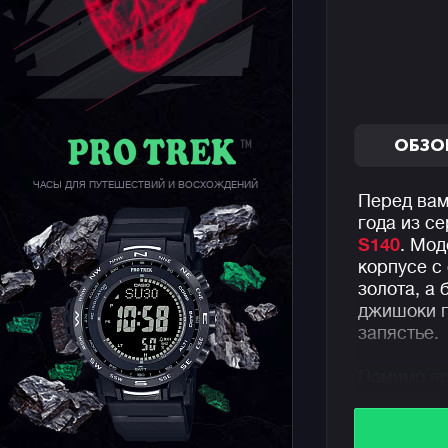
ОБЗО
ЧАСЫ ДЛЯ ПУТЕШЕСТВИЙ И ВОСХОЖДЕНИЙ
Перед вам
года из с
S140
. Мод
корпусе с
золота, а
джишоки п
запястье.
Помимо яр
привычная
водозащит
функций.