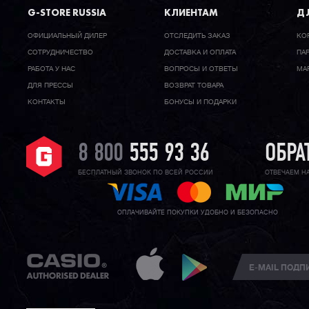
G-STORE RUSSIA
КЛИЕНТАМ
ДЛ
ОФИЦИАЛЬНЫЙ ДИЛЕР
ОТСЛЕДИТЬ ЗАКАЗ
КО
CОТРУДНИЧЕСТВО
ДОСТАВКА И ОПЛАТА
ПА
РАБОТА У НАС
ВОПРОСЫ И ОТВЕТЫ
МА
ДЛЯ ПРЕССЫ
ВОЗВРАТ ТОВАРА
КОНТАКТЫ
БОНУСЫ И ПОДАРКИ
8 800
555 93 36
ОБРА
БЕСПЛАТНЫЙ ЗВОНОК ПО ВСЕЙ РОССИИ
ОТВЕЧАЕМ Н
ОПЛАЧИВАЙТЕ ПОКУПКИ УДОБНО И БЕЗОПАСНО