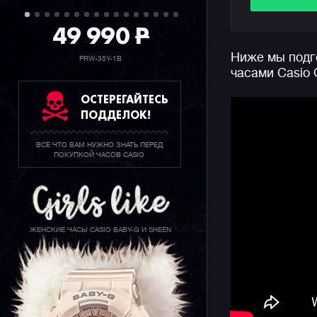
49 990
P
Напомним,
унисексов
Ниже мы подго
меньший р
PRW-35Y-1B
часами Casio
моделей
G
выглядеть
ОСТЕРЕГАЙТЕСЬ
ПОДДЕЛОК!
ВСЕ ЧТО ВАМ НУЖНО ЗНАТЬ ПЕРЕД
ПОКУПКОЙ ЧАСОВ CASIO
ЖЕНСКИЕ ЧАСЫ CASIO BABY-G И SHEEN