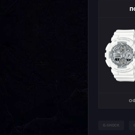
П
ОФ
G-SHOCK