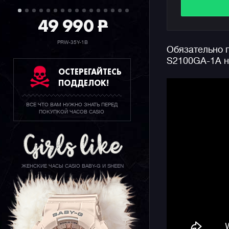
Часы обла
модуль за
49 990
P
полиурета
армирован
PRW-35Y-1B
Обязательно 
минеральн
S2100GA-1A н
забывать 
ОСТЕРЕГАЙТЕСЬ
ударопроч
ПОДДЕЛОК!
секундоме
функцию с
ВСЕ ЧТО ВАМ НУЖНО ЗНАТЬ ПЕРЕД
информаци
ПОКУПКОЙ ЧАСОВ CASIO
подсветку
Напомним,
относится
и женских
ЖЕНСКИЕ ЧАСЫ CASIO BABY-G И SHEEN
корпуса, 
позволяет
запястьях.