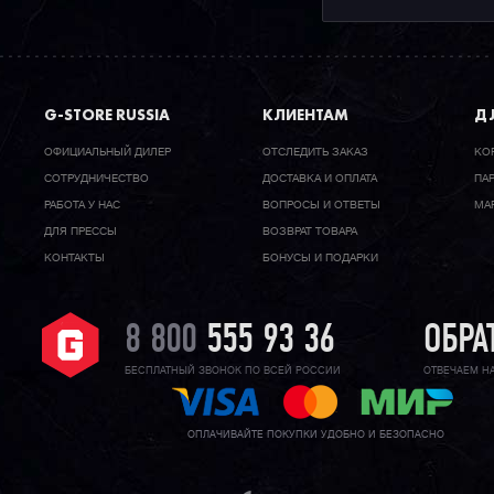
G-STORE RUSSIA
КЛИЕНТАМ
ДЛ
ОФИЦИАЛЬНЫЙ ДИЛЕР
ОТСЛЕДИТЬ ЗАКАЗ
КО
CОТРУДНИЧЕСТВО
ДОСТАВКА И ОПЛАТА
ПА
РАБОТА У НАС
ВОПРОСЫ И ОТВЕТЫ
МА
ДЛЯ ПРЕССЫ
ВОЗВРАТ ТОВАРА
КОНТАКТЫ
БОНУСЫ И ПОДАРКИ
8 800
555 93 36
ОБРА
БЕСПЛАТНЫЙ ЗВОНОК ПО ВСЕЙ РОССИИ
ОТВЕЧАЕМ Н
ОПЛАЧИВАЙТЕ ПОКУПКИ УДОБНО И БЕЗОПАСНО