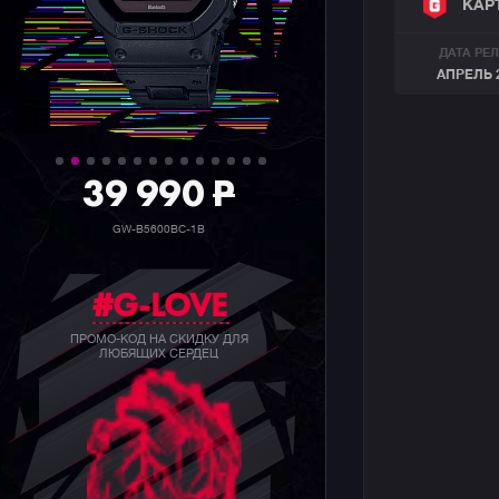
КАР
ДАТА РЕ
АПРЕЛЬ 
39 990
P
GW-B5600BC-1B
#G-LOVE
ПРОМО-КОД НА СКИДКУ ДЛЯ
ЛЮБЯЩИХ СЕРДЕЦ