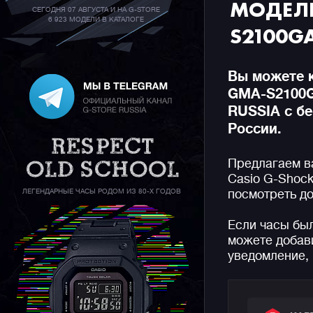
МОДЕЛЕ
СЕГОДНЯ 07 АВГУСТА И НА G-STORE
6 923 МОДЕЛИ В КАТАЛОГЕ
S2100G
Вы можете к
GMA-S2100G
RUSSIA с бе
России.
Предлагаем в
Casio G-Shock
ЛЕГЕНДАРНЫЕ ЧАСЫ РОДОМ ИЗ 80-Х ГОДОВ
посмотреть до
Если часы бы
можете добави
уведомление, 