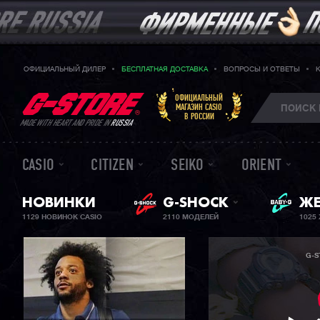
ОФИЦИАЛЬНЫЙ ДИЛЕР
БЕСПЛАТНАЯ ДОСТАВКА
ВОПРОСЫ И ОТВЕТЫ
ОФИЦИАЛЬНЫЙ
МАГАЗИН CASIO
В РОССИИ
MADE WITH HEART AND PRIDE IN
RUSSIA
CASIO
CITIZEN
SEIKO
ORIENT
BA
НОВИНКИ
G-SHOCK
ЖЕ
1129 НОВИНОК CASIO
2110 МОДЕЛЕЙ
1025
G-S