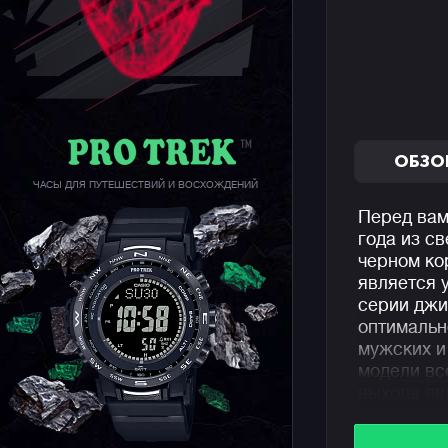
ОБЗО
ЧАСЫ ДЛЯ ПУТЕШЕСТВИЙ И ВОСХОЖДЕНИЙ
Перед вам
года из с
черном ко
является 
серии дж
оптимальн
мужских и
модели вс
выхода яв
джишоков