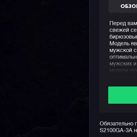
ОБЗО
Перед вам
свежей с
бирюзовым
Модель яв
мужской 
оптимальн
мужских и
модели вс
выхода яв
джишоков
Часы обла
модуль за
полиурета
армирован
Обязательно 
минеральн
S2100GA-3A н
забывать 