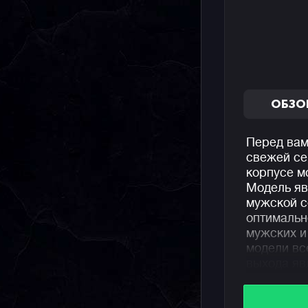
ОБЗО
Перед вам
свежей с
корпусе м
Модель яв
мужской 
оптимальн
мужских и
модели вс
выхода яв
джишоков