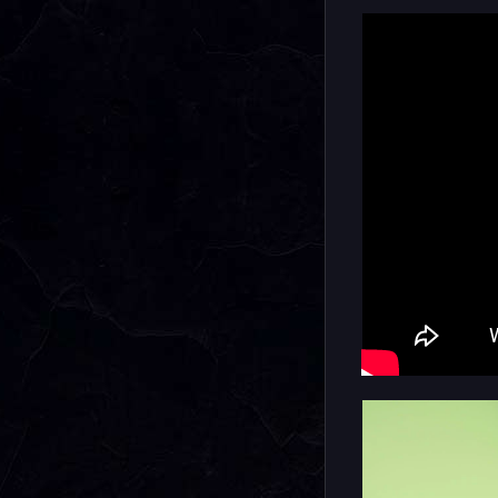
ударопроч
секундоме
функцию с
информаци
подсветку
Напомним,
относится
и женских
корпуса, 
позволяет
запястьях.