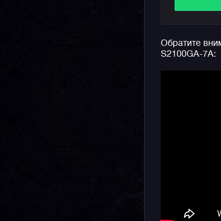
Часы обла
модуль за
полиурета
армирован
Обратите вни
минеральн
S2100GA-7A:
забывать 
ударопроч
секундоме
функцию с
информаци
подсветку
Напомним,
относится
и женских
корпуса, 
позволяет
запястьях.