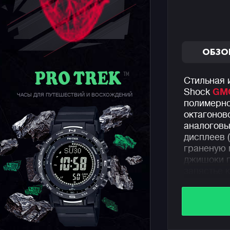
ОБЗО
Стильная 
Shock
GM
ЧАСЫ ДЛЯ ПУТЕШЕСТВИЙ И ВОСХОЖДЕНИЙ
полимерно
октагонов
аналоговы
дисплеев 
граненую 
джишоки п
запястье 
Но не сто
модели: в
смартфоно
Bluetooth