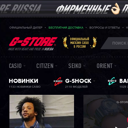
ОФИЦИАЛЬНЫЙ ДИЛЕР
БЕСПЛАТНАЯ ДОСТАВКА
ВОПРОСЫ И ОТВЕТЫ
ОФИЦИАЛЬНЫЙ
МАГАЗИН CASIO
В РОССИИ
MADE WITH HEART AND PRIDE IN
RUSSIA
CASIO
CITIZEN
SEIKO
ORIENT
НОВИНКИ
G-SHOCK
ЖЕ
BA
1133 НОВИНКИ CASIO
2110 МОДЕЛЕЙ
1029
G-STOR