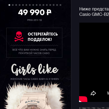
эффективн
49 990
P
Ниже предста
часов от с
Casio GMC-B2
не потреб
десятилет
PRW-35Y-1B
Дизайнеры
ОСТЕРЕГАЙТЕСЬ
циферблат
ПОДДЕЛОК!
отображен
режимов и
ВСЕ ЧТО ВАМ НУЖНО ЗНАТЬ ПЕРЕД
часовом п
ПОКУПКОЙ ЧАСОВ CASIO
Конечно ж
джишоков 
ударопроч
мирового 
ЖЕНСКИЕ ЧАСЫ CASIO BABY-G И SHEEN
подсветку
Собираютс
производс