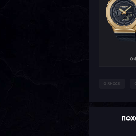
ОФ
G-SHOCK
ПОХ