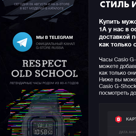
СТИЛЬ 
СЕГОДНЯ 09 АВГУСТА И НА G-STORE
6 927 МОДЕЛЕЙ В КАТАЛОГЕ
Купить муж
1A у нас в 
доставкой п
как только 
Часы Casio G
можете добави
как только он
Ниже вы може
ЛЕГЕНДАРНЫЕ ЧАСЫ РОДОМ ИЗ 80-Х ГОДОВ
Casio G-Shock
посмотреть до
КАР
ДАТА АН