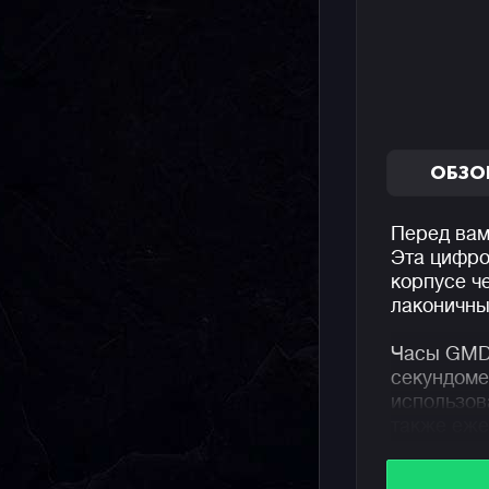
ОБЗО
Перед вам
Эта цифро
корпусе ч
лаконичны
Часы GMD
секундоме
использов
также еже
многофунк
которые м