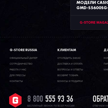
МОДЕЛИ CASI
GMD-S5600SG-
G-STORE MAGA
G-STORE RUSSIA
КЛИЕНТАМ
ДЛ
ОФИЦИАЛЬНЫЙ ДИЛЕР
ОТСЛЕДИТЬ ЗАКАЗ
КО
CОТРУДНИЧЕСТВО
ДОСТАВКА И ОПЛАТА
ПА
РАБОТА У НАС
ВОПРОСЫ И ОТВЕТЫ
МА
ДЛЯ ПРЕССЫ
ВОЗВРАТ ТОВАРА
КОНТАКТЫ
БОНУСЫ И ПОДАРКИ
8 800
555 93 36
ОБРА
БЕСПЛАТНЫЙ ЗВОНОК ПО ВСЕЙ РОССИИ
ОТВЕЧАЕМ Н