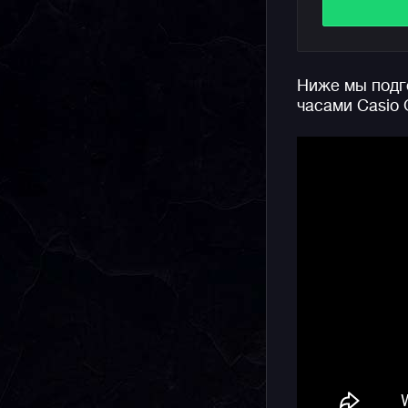
"расшевел
Отметим, 
стал часо
Ниже мы подго
узнаваемы
часами Casio
составляю
200 метро
выносливо
Напомним,
относится
и женски
корпуса, 
что позво
небольших
женских з