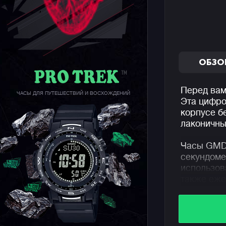
ОБЗО
Перед вам
ЧАСЫ ДЛЯ ПУТЕШЕСТВИЙ И ВОСХОЖДЕНИЙ
Эта цифро
корпусе б
лаконичны
Часы GMD
секундоме
использов
также еже
многофунк
которые м
"расшевел