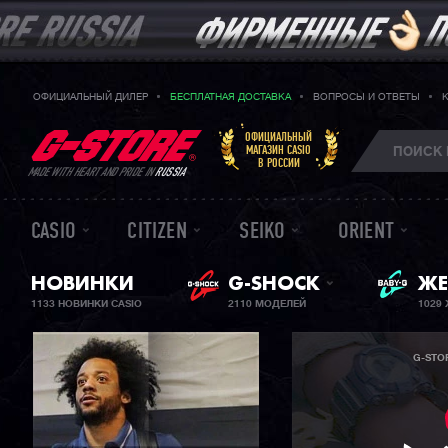
ОФИЦИАЛЬНЫЙ ДИЛЕР
БЕСПЛАТНАЯ ДОСТАВКА
ВОПРОСЫ И ОТВЕТЫ
ОФИЦИАЛЬНЫЙ
МАГАЗИН CASIO
В РОССИИ
MADE WITH HEART AND PRIDE IN
RUSSIA
CASIO
CITIZEN
SEIKO
ORIENT
BA
НОВИНКИ
G-SHOCK
ЖЕ
1133 НОВИНКИ CASIO
2110 МОДЕЛЕЙ
1029
G-STO