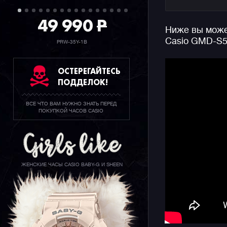
Отметим, 
49 990
P
стал часо
Ниже вы может
узнаваемы
Casio GMD-S5
составляю
PRW-35Y-1B
200 метро
выносливо
ОСТЕРЕГАЙТЕСЬ
ПОДДЕЛОК!
Напомним,
относится
ВСЕ ЧТО ВАМ НУЖНО ЗНАТЬ ПЕРЕД
и женски
ПОКУПКОЙ ЧАСОВ CASIO
корпуса, 
что позво
небольших
женских з
ЖЕНСКИЕ ЧАСЫ CASIO BABY-G И SHEEN