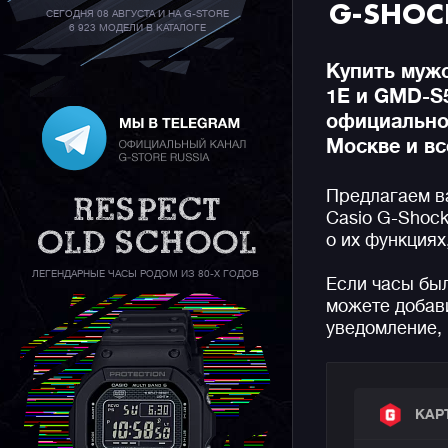
G-SHOC
СЕГОДНЯ 08 АВГУСТА И НА G-STORE
6 923 МОДЕЛИ В КАТАЛОГЕ
Купить муж
1E и GMD-S
официальном
Москве и вс
Предлагаем в
Casio G-Shoc
о их функциях
ЛЕГЕНДАРНЫЕ ЧАСЫ РОДОМ ИЗ 80-Х ГОДОВ
Если часы бы
можете добави
уведомление, 
КАР