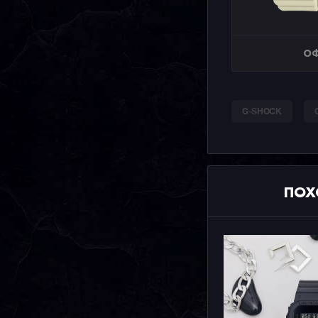
ОФ
G-SHOCK
ПОХ