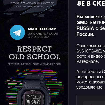
8E В С
СЕГОДНЯ 07 АВГУСТА И НА G-STORE
6 923 МОДЕЛИ В КАТАЛОГЕ
Вы можете к
GMD-S5610R
RUSSIA с бе
России.
Ознакомиться
S5610RS-8E, у
фото и видео
материале.
ЛЕГЕНДАРНЫЕ ЧАСЫ РОДОМ ИЗ 80-Х ГОДОВ
А если часы 
распроданы вс
можете добави
уведомление, 