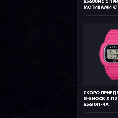
S5600NC С П
МОТИВАМИ 🍃
СКОРО ПРИЕД
G-SHOCK X IT
S5610IT-4A