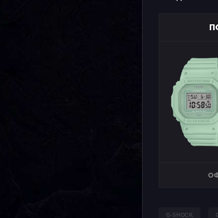
П
ОФ
G-SHOCK