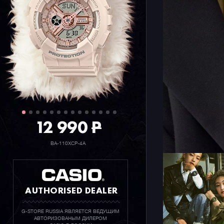
что позво
небольших
женских з
12 990
P
BA-110XCP-4A
AUTHORISED DEALER
G-STORE RUSSIA ЯВЛЯЕТСЯ ВЕДУЩИМ
АВТОРИЗОВАНЫМ ДИЛЕРОМ