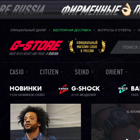
ОФИЦИАЛЬНЫЙ ДИЛЕР
БЕСПЛАТНАЯ ДОСТАВКА
ВОПРОСЫ И ОТВЕТЫ
ОФИЦИАЛЬНЫЙ
МАГАЗИН CASIO
В РОССИИ
MADE WITH HEART AND PRIDE IN
RUSSIA
CASIO
CITIZEN
SEIKO
ORIENT
НОВИНКИ
G-SHOCK
ЖЕ
BA
1129 НОВИНОК CASIO
2110 МОДЕЛЕЙ
1025
G-STOR