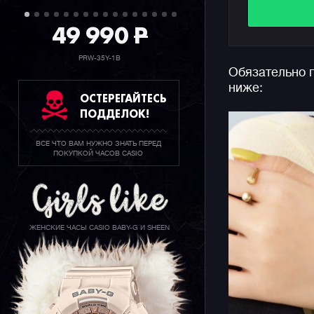
49 990
P
Часы GMD
секундоме
использов
PRW-35Y-1B
Обязательно 
также еже
ниже:
многофунк
ОСТЕРЕГАЙТЕСЬ
которые м
ПОДДЕЛОК!
"расшевел
ВСЕ ЧТО ВАМ НУЖНО ЗНАТЬ ПЕРЕД
Отметим, 
ПОКУПКОЙ ЧАСОВ CASIO
стал часо
узнаваемы
составляю
200 метро
выносливо
ЖЕНСКИЕ ЧАСЫ CASIO BABY-G И SHEEN
Напомним,
относится
и женски
корпуса, 