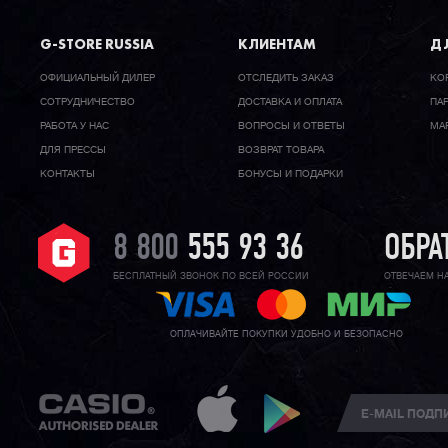
G-STORE RUSSIA
КЛИЕНТАМ
ДЛ
ОФИЦИАЛЬНЫЙ ДИЛЕР
ОТСЛЕДИТЬ ЗАКАЗ
КО
CОТРУДНИЧЕСТВО
ДОСТАВКА И ОПЛАТА
ПА
РАБОТА У НАС
ВОПРОСЫ И ОТВЕТЫ
МА
ДЛЯ ПРЕССЫ
ВОЗВРАТ ТОВАРА
КОНТАКТЫ
БОНУСЫ И ПОДАРКИ
8 800
555 93 36
ОБРА
БЕСПЛАТНЫЙ ЗВОНОК ПО ВСЕЙ РОССИИ
ОТВЕЧАЕМ Н
ОПЛАЧИВАЙТЕ ПОКУПКИ УДОБНО И БЕЗОПАСНО