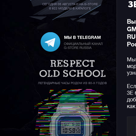
З
СЕГОДНЯ 06 АВГУСТА И НА G-STORE
6 922 МОДЕЛИ В КАТАЛОГЕ
Вы
GM
RU
Ро
Мы 
мод
узн
ЛЕГЕНДАРНЫЕ ЧАСЫ РОДОМ ИЗ 80-Х ГОДОВ
Есл
3E 
доб
как