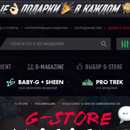
Ы И ОТВЕТЫ
КОРПОРАТИВНЫМ КЛИЕНТАМ
СОТРУДНИЧЕСТВО
ДАРИМ G-SHO
RIENT
誌 G-MAGAZINE
ВЫБОР G-STORE
ЖЕНСКИЕ ЧАСЫ
PRO TREK
BABY-G + SHEEN
1025 ЖЕНСКИХ МОДЕЛЕЙ
219 МОДЕЛЕЙ
G-STORE
ПУБЛИКАЦИИ
ЧАСЫ CASIO G-SHOCK GMW-B5000D-3E