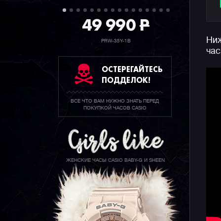
49 990
P
Ниж
PRW-35Y-1B
час
ОСТЕРЕГАЙТЕСЬ
ПОДДЕЛОК!
ВСЕ ЧТО ВАМ НУЖНО ЗНАТЬ ПЕРЕД
ПОКУПКОЙ ЧАСОВ CASIO
ЖЕНСКИЕ ЧАСЫ CASIO BABY-G И SHEEN