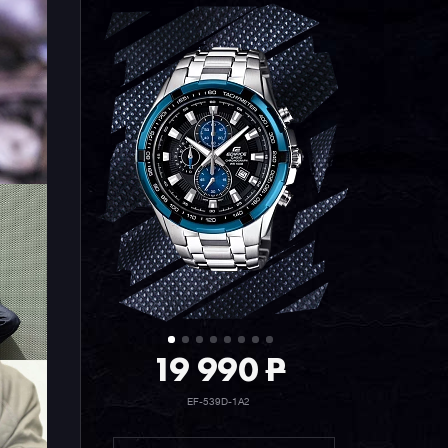
19 990
P
EF-539D-1A2