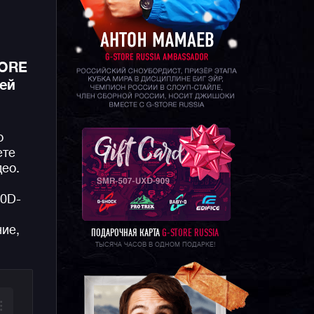
TORE
сей
о
ете
део.
00D-
ние,
ПОДАРОЧНАЯ КАРТА
G-STORE RUSSIA
ТЫСЯЧА ЧАСОВ В ОДНОМ ПОДАРКЕ!