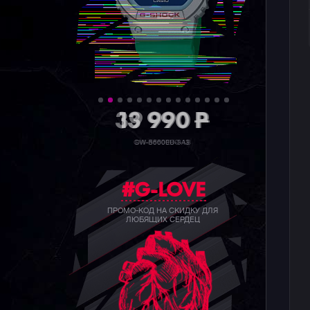
39 990
P
GW-B5600BC-1B
#G-LOVE
ПРОМО-КОД НА СКИДКУ ДЛЯ
ЛЮБЯЩИХ СЕРДЕЦ