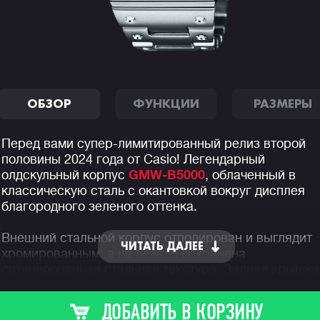
ОБЗОР
ФУНКЦИИ
РАЗМЕРЫ
Перед вами супер-лимитированный релиз второй
половины 2024 года от Casio! Легендарный
олдскульный корпус
GMW-B5000
, облаченный в
классическую сталь с окантовкой вокруг дисплея
благородного зеленого оттенка.
Внешний стальной корпус отполирован и выглядит
ЧИТАТЬ ДАЛЕЕ
хромированным, а на безеле сохранена
сатинированная стальная текстура. Задняя крышка
черная и защищена сверх-прочным DLC-покрытием
Внутри, гасящий любые удары, слой из материала
ДОБАВИТЬ В КОРЗИНУ
Alpha Gel® и металлическая капсула с механизмом