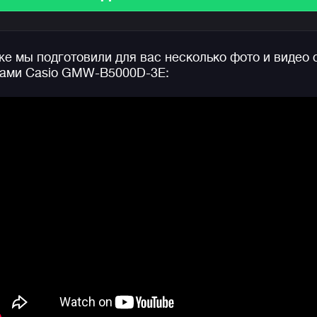
часов. Благодаря такой структуре инженеры Casio
достигли абсолютной ударопрочности, несмотря на
использование в модели металла, вместо привычно
е мы подготовили для вас несколько фото и видео 
полимера.
ами Casio GMW-B5000D-3E:
Начинка часов не отстает от внешнего вида:
синхронизация времени со смартфоном и легкая
настройка часов через Bluetooth, радио-
синхронизация с атомными часами на разных
континентах, улучшенная и еще более эффективная
технология Tough Solar — питание часов от
солнечного или искусственного света и еще более
десятка функций.