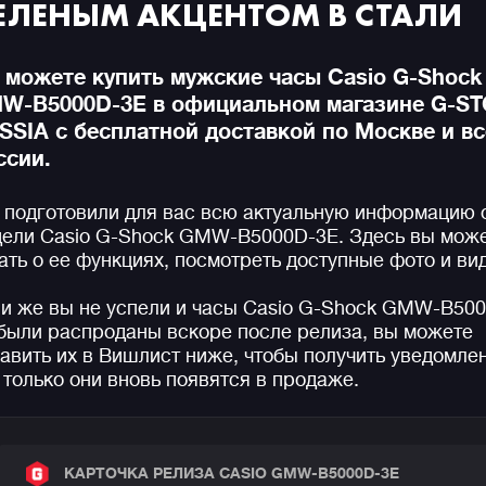
ЕЛЕНЫМ АКЦЕНТОМ В СТАЛИ
 можете купить мужские часы Casio G-Shock
W-B5000D-3E в официальном магазине G-S
SSIA с бесплатной доставкой по Москве и в
ссии.
подготовили для вас всю актуальную информацию 
ели Casio G-Shock GMW-B5000D-3E. Здесь вы мож
ать о ее функциях, посмотреть доступные фото и ви
и же вы не успели и часы Casio G-Shock GMW-B50
были распроданы вскоре после релиза, вы можете
авить их в Вишлист ниже, чтобы получить уведомле
 только они вновь появятся в продаже.
КАРТОЧКА РЕЛИЗА CASIO GMW-B5000D-3E