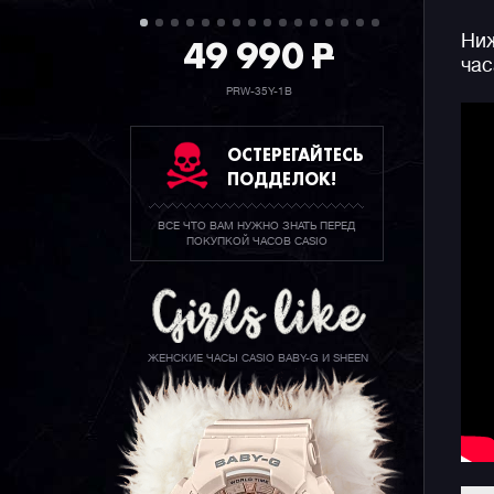
49 990
P
Ниж
час
PRW-35Y-1B
ОСТЕРЕГАЙТЕСЬ
ПОДДЕЛОК!
ВСЕ ЧТО ВАМ НУЖНО ЗНАТЬ ПЕРЕД
ПОКУПКОЙ ЧАСОВ CASIO
ЖЕНСКИЕ ЧАСЫ CASIO BABY-G И SHEEN