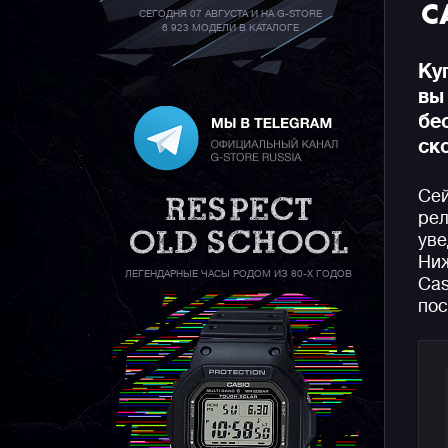
C
СЕГОДНЯ 07 АВГУСТА И НА G-STORE
6 923 МОДЕЛИ В КАТАЛОГЕ
Ку
вы
бе
ск
Сей
рел
уве
Ниж
ЛЕГЕНДАРНЫЕ ЧАСЫ РОДОМ ИЗ 80-Х ГОДОВ
Cas
пос