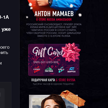
0-1A
и уже
оего
чить
и
ПОДАРОЧНАЯ КАРТА
G-STORE RUSSIA
ТЫСЯЧА ЧАСОВ В ОДНОМ ПОДАРКЕ!