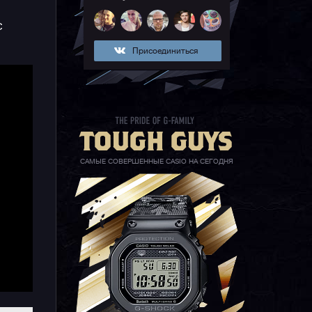
с
Присоединиться
ют
,
САМЫЕ СОВЕРШЕННЫЕ CASIO НА СЕГОДНЯ
le