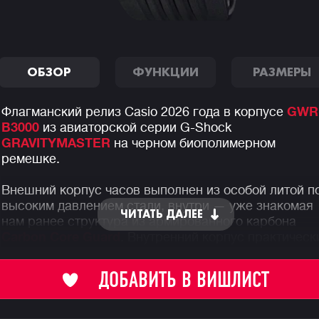
ОБЗОР
ФУНКЦИИ
РАЗМЕРЫ
Флагманский релиз Casio 2026 года в корпусе
GWR
B3000
из авиаторской серии G-Shock
GRAVITYMASTER
на черном биополимерном
ремешке.
Внешний корпус часов выполнен из особой литой п
высоким давлением стали, внутри — уже знакомая
ЧИТАТЬ ДАЛЕЕ
нам ранее структура из армированного карбона
Carbon Core Guard
. Внутренний корпус практическ
"парит" и касается внешнего всего в четырех
местах, минимизируя передачу импульсов и
ДОБАВИТЬ В ВИШЛИСТ
деформаций от любых возможных механических
воздействий из вне.