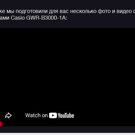
Под "капотом" модели вас ждет новый модуль с
е мы подготовили для вас несколько фото и видео 
технологией
Tough Movement
версии 2.0,
ами Casio GWR-B3000-1A:
включающий в себя новые детекторы ударов и
магнитного поля. Теперь часы мгновенно определя
внешнее механическое воздействие и сразу же
корректируют положение стрелок при их смещении
а в случае обнаружения магнитного поля, стрелки
останавливаются и принимают точное положение,
как только часы выходят из действия оного.
Помимо этого на борту весь современный
авиационный функционал: мощная солнечная
батарея, Bluetooth-синхронизация с вашим
смартфоном для удобной настройки часов, радио-
синхронизация с атомными часами. Технология
Trip
G Resist
обеспечивает дополнительную защита от
воздействия центробежной силы, перегрузок и
вибраций.
Дополнительно отметим сферическое сапфировое