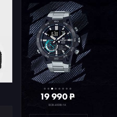
19 990
P
ECB-40DB-1A