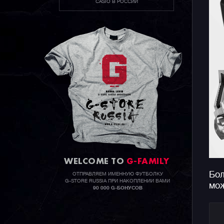
CASIO В РОССИИ
WELCOME TO
G-FAMILY
Бол
ОТПРАВЛЯЕМ ИМЕННУЮ ФУТБОЛКУ
G-STORE RUSSIA ПРИ НАКОПЛЕНИИ ВАМИ
мож
90 000 G-БОНУСОВ