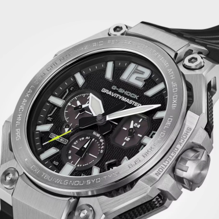
стекло с внутренним антибликовым покрытием,
светодиодную и необрайтовую подсветку и
привычные для джишоков 200-метровую водозащи
с абсолютной ударопрочностью. Конечно же, модел
собирается только в Японии на высоко-
технологичном производстве CASIO в Ямагата.