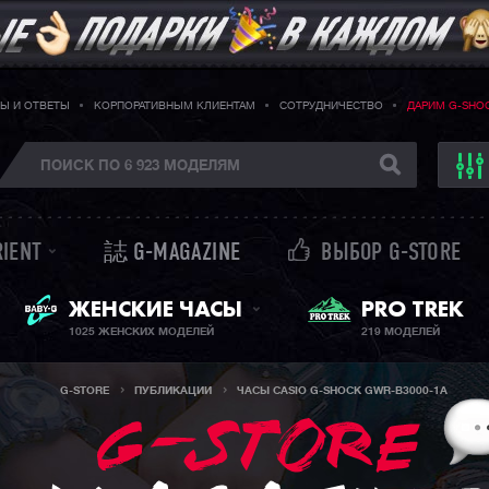
Ы И ОТВЕТЫ
КОРПОРАТИВНЫМ КЛИЕНТАМ
СОТРУДНИЧЕСТВО
ДАРИМ G-SHO
RIENT
誌 G-MAGAZINE
ВЫБОР G-STORE
ЖЕНСКИЕ ЧАСЫ
PRO TREK
BABY-G + SHEEN
1025 ЖЕНСКИХ МОДЕЛЕЙ
219 МОДЕЛЕЙ
G-STORE
ПУБЛИКАЦИИ
ЧАСЫ CASIO G-SHOCK GWR-B3000-1A