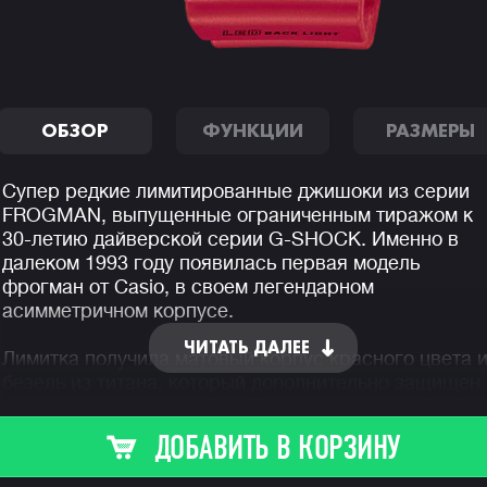
ОБЗОР
ФУНКЦИИ
РАЗМЕРЫ
Супер редкие лимитированные джишоки из серии
FROGMAN, выпущенные ограниченным тиражом к
30-летию дайверской серии G-SHOCK. Именно в
далеком 1993 году появилась первая модель
фрогман от Casio, в своем легендарном
асимметричном корпусе.
ЧИТАТЬ ДАЛЕЕ
Лимитка получила матовый корпус красного цвета 
безель из титана, который дополнительно защищен
полимерными выступами и закаленным минеральн
стеклом. В часах используется только биопластик 
ДОБАВИТЬ В КОРЗИНУ
быстро разлагаемый и безопасный для окружающе
среды полимер, созданный из возобновляемых