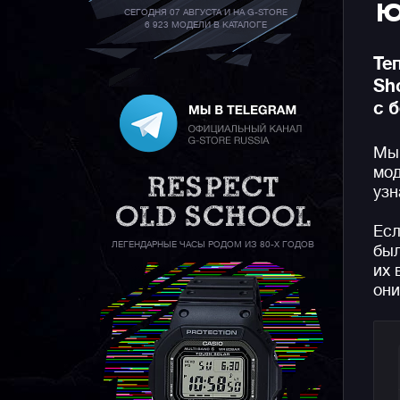
Ю
СЕГОДНЯ 07 АВГУСТА И НА G-STORE
6 923 МОДЕЛИ В КАТАЛОГЕ
Те
Sh
с 
Мы 
мод
узн
Есл
ЛЕГЕНДАРНЫЕ ЧАСЫ РОДОМ ИЗ 80-Х ГОДОВ
был
их 
они