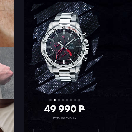
49 990
19 990
P
P
EQB-1000XD-1A
ECB-40DB-1A