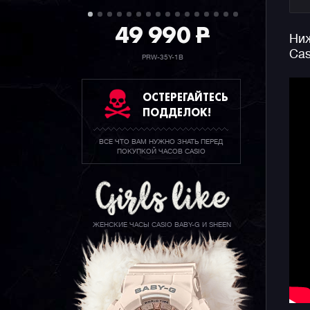
49 990
P
Ниж
Cas
PRW-35Y-1B
ОСТЕРЕГАЙТЕСЬ
ПОДДЕЛОК!
ВСЕ ЧТО ВАМ НУЖНО ЗНАТЬ ПЕРЕД
ПОКУПКОЙ ЧАСОВ CASIO
ЖЕНСКИЕ ЧАСЫ CASIO BABY-G И SHEEN