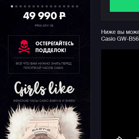
настройки
49 990
P
времени с
Не забыв
PRW-35Y-1B
Ниже вы может
ударопроч
Casio GW-B56
метров, а
ОСТЕРЕГАЙТЕСЬ
закаленно
ПОДДЕЛОК!
времени, 
отображен
ВСЕ ЧТО ВАМ НУЖНО ЗНАТЬ ПЕРЕД
десятка ф
ПОКУПКОЙ ЧАСОВ CASIO
ЖЕНСКИЕ ЧАСЫ CASIO BABY-G И SHEEN