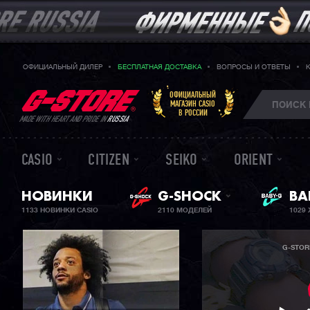
ОФИЦИАЛЬНЫЙ ДИЛЕР
БЕСПЛАТНАЯ ДОСТАВКА
ВОПРОСЫ И ОТВЕТЫ
ОФИЦИАЛЬНЫЙ
МАГАЗИН CASIO
В РОССИИ
MADE WITH HEART AND PRIDE IN
RUSSIA
CASIO
CITIZEN
SEIKO
ORIENT
НОВИНКИ
G-SHOCK
ЖЕ
BA
1133 НОВИНКИ CASIO
2110 МОДЕЛЕЙ
1029
G-STOR