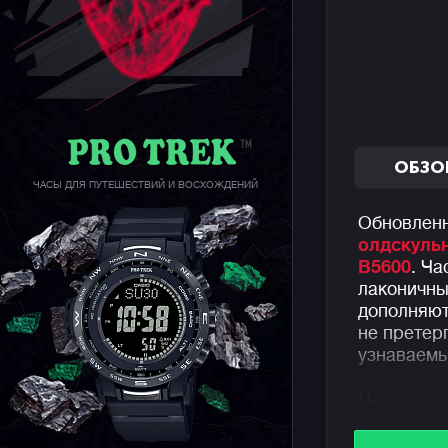
ОБЗО
ЧАСЫ ДЛЯ ПУТЕШЕСТВИЙ И ВОСХОЖДЕНИЙ
Обновленн
олдскуль
B5600
. Ча
лаконичны
дополняют
не претер
узнаваемы
На борту 
в виде со
с вашим с