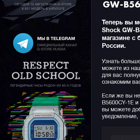
GW-B56
СЕГОДНЯ 10 АВГУСТА И НА G-STORE
6 931 МОДЕЛЬ В КАТАЛОГЕ
Теперь вы м
Shock GW-B
магазине с 
России.
Узнать больш
можете из на
для вас полн
ознакомим вас
ЛЕГЕНДАРНЫЕ ЧАСЫ РОДОМ ИЗ 80-Х ГОДОВ
Если же вы н
B5600CY-1E и
вы можете доб
уведомление, 