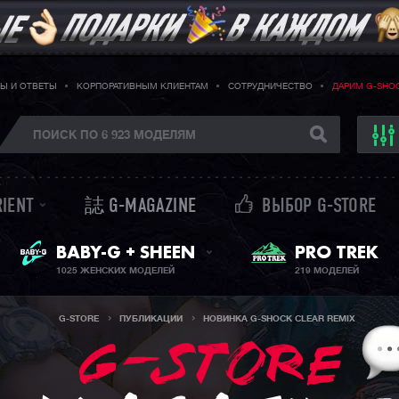
Ы И ОТВЕТЫ
КОРПОРАТИВНЫМ КЛИЕНТАМ
СОТРУДНИЧЕСТВО
ДАРИМ G-SHO
RIENT
誌 G-MAGAZINE
ВЫБОР G-STORE
BABY-G + SHEEN
PRO TREK
ЖЕНСКИЕ ЧАСЫ
1025 ЖЕНСКИХ МОДЕЛЕЙ
219 МОДЕЛЕЙ
G-STORE
ПУБЛИКАЦИИ
НОВИНКА G-SHOCK CLEAR REMIX