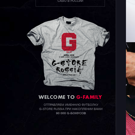
CASIO В РОССИИ
WELCOME TO
G-FAMILY
ОТПРАВЛЯЕМ ИМЕННУЮ ФУТБОЛКУ
G-STORE RUSSIA ПРИ НАКОПЛЕНИИ ВАМИ
90 000 G-БОНУСОВ