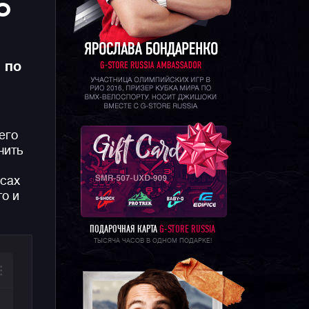
О
 по
его
чить
сах
то и
ПОДАРОЧНАЯ КАРТА
G-STORE RUSSIA
ТЫСЯЧА ЧАСОВ В ОДНОМ ПОДАРКЕ!