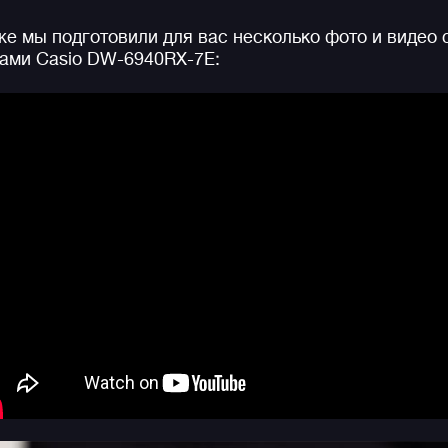
получили стальной держатель ремешка золотого
е мы подготовили для вас несколько фото и видео 
цвета и гравировку задней крышки с лого юбилея
ами Casio DW-6940RX-7E:
бренда. Не забываем и об особенном юбилейном
дизайне упаковки (см. доп фото ниже).
Как свойственно юбилейным
лимиткам
, модель
выпущена ограниченным тиражом и вероятно уже
скоро полностью разлетится по фанатам бренда.
Всего к своему 40-летию G-SHOCK выпустили
несколько юбилейных моделей
из различных
серий, которые всегда можете найти у нас в
Джисторе.
Напомним, что первые джишоковые "трехглазки"
DW-6900 появились в далеком 1995 году, а рассвет
эпоха этой серии пришлись на двухтысячные.
Поэтому каждый новый релиз серии DW-6900
отзывается в нас особой ностальгией по первой
декаде 21 века.