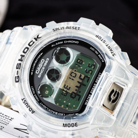
Серия DW-6900 — одна из самых харизматичных и
узнаваемых линеек джишок, а самый большой выб
G-SHOCK DW-6900
в официальном магазине G-
STORE RUSSIA.