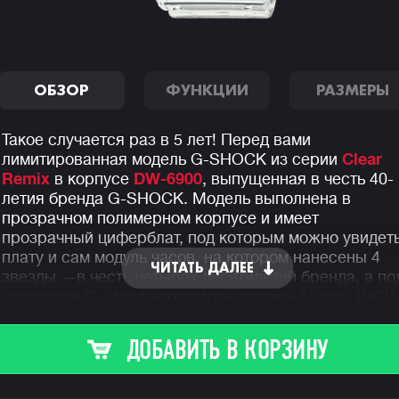
ОБЗОР
ФУНКЦИИ
РАЗМЕРЫ
Такое случается раз в 5 лет! Перед вами
лимитированная модель G-SHOCK из серии
Clear
Remix
в корпусе
DW-6900
, выпущенная в честь 40-
летия бренда G-SHOCK. Модель выполнена в
прозрачном полимерном корпусе и имеет
прозрачный циферблат, под которым можно увидет
плату и сам модуль часов, на котором нанесены 4
ЧИТАТЬ ДАЛЕЕ
звезды —в честь четырех десятилетий бренда, а по
логотипом G-Shock находится надпись "Since 1983"
Мы уже привыкли к полупрозрачным
скелетонам
джишок
, но такой "полной прозрачности" мы еще н
ДОБАВИТЬ В КОРЗИНУ
встречали.
Помимо супер харизматичного внешнего вида часы