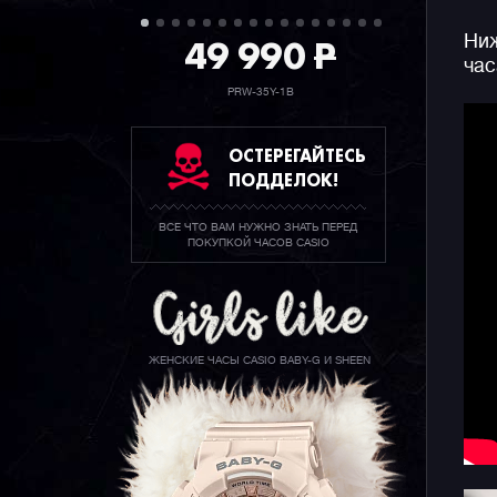
49 990
P
Ниж
час
PRW-35Y-1B
ОСТЕРЕГАЙТЕСЬ
ПОДДЕЛОК!
ВСЕ ЧТО ВАМ НУЖНО ЗНАТЬ ПЕРЕД
ПОКУПКОЙ ЧАСОВ CASIO
ЖЕНСКИЕ ЧАСЫ CASIO BABY-G И SHEEN