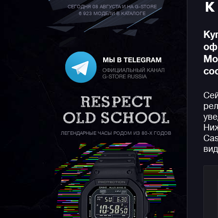
К
СЕГОДНЯ 08 АВГУСТА И НА G-STORE
6 923 МОДЕЛИ В КАТАЛОГЕ
Ку
оф
Мо
со
Сей
рел
уве
Ниж
ЛЕГЕНДАРНЫЕ ЧАСЫ РОДОМ ИЗ 80-Х ГОДОВ
Cas
вид