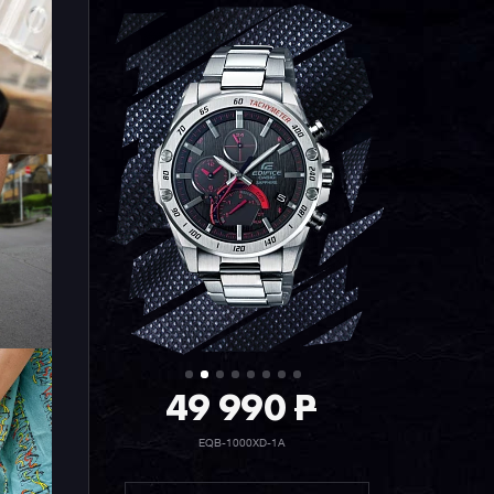
49 990
P
EQB-1000XD-1A