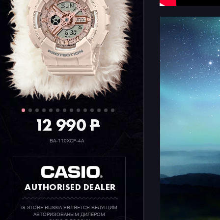
в новом с
Легендарн
метров, м
секундоме
многофунк
часовой н
12 990
P
BA-110XCP-4A
AUTHORISED DEALER
G-STORE RUSSIA ЯВЛЯЕТСЯ ВЕДУЩИМ
АВТОРИЗОВАНЫМ ДИЛЕРОМ