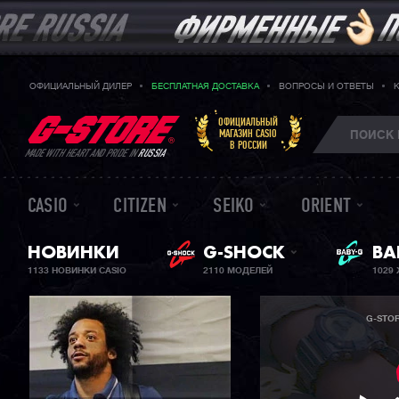
ОФИЦИАЛЬНЫЙ ДИЛЕР
БЕСПЛАТНАЯ ДОСТАВКА
ВОПРОСЫ И ОТВЕТЫ
ОФИЦИАЛЬНЫЙ
МАГАЗИН CASIO
В РОССИИ
MADE WITH HEART AND PRIDE IN
RUSSIA
CASIO
CITIZEN
SEIKO
ORIENT
НОВИНКИ
G-SHOCK
ЖЕ
BA
1133 НОВИНКИ CASIO
2110 МОДЕЛЕЙ
1029
G-STO