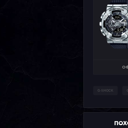
ОФ
G-SHOCK
ПОХ