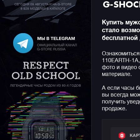
G-SHOC
СЕГОДНЯ 09 АВГУСТА И НА G-STORE
6 928 МОДЕЛЕЙ В КАТАЛОГЕ
Купить муж
стало возм
бесплатной 
Ознакомиться
110EARTH-1A, 
фото и видео
материале.
ЛЕГЕНДАРНЫЕ ЧАСЫ РОДОМ ИЗ 80-Х ГОДОВ
А если часы б
вы всегда мож
получить увед
продаже.
КАР