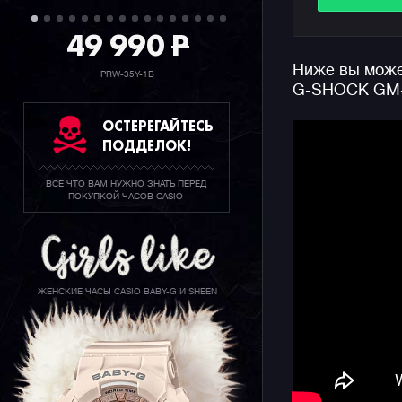
покрывающ
виднеется
49 990
P
секундоме
Ниже вы может
спутника.
PRW-35Y-1B
G-SHOCK GM-
Задняя ст
ОСТЕРЕГАЙТЕСЬ
цвете и н
ПОДДЕЛОК!
ночное вре
крупных г
ВСЕ ЧТО ВАМ НУЖНО ЗНАТЬ ПЕРЕД
данной мо
ПОКУПКОЙ ЧАСОВ CASIO
этого пол
планеты н
большинст
стандартн
полушарий
ЖЕНСКИЕ ЧАСЫ CASIO BABY-G И SHEEN
на нашу п
Напомним,
перерожде
корпуса 