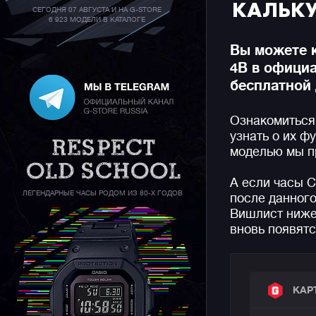
КАЛЬК
СЕГОДНЯ 07 АВГУСТА И НА G-STORE
6 923 МОДЕЛИ В КАТАЛОГЕ
Вы можете 
4B в офици
бесплатной 
Ознакомиться
узнать о их ф
моделью мы п
А если часы 
ЛЕГЕНДАРНЫЕ ЧАСЫ РОДОМ ИЗ 80-Х ГОДОВ
после данного
Вишлист ниже,
вновь появятс
КАР