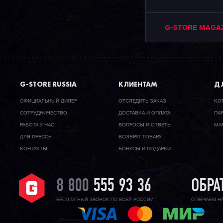
G-STORE MAGA
G-STORE RUSSIA
КЛИЕНТАМ
ДЛ
ОФИЦИАЛЬНЫЙ ДИЛЕР
ОТСЛЕДИТЬ ЗАКАЗ
КО
CОТРУДНИЧЕСТВО
ДОСТАВКА И ОПЛАТА
ПА
РАБОТА У НАС
ВОПРОСЫ И ОТВЕТЫ
МА
ДЛЯ ПРЕССЫ
ВОЗВРАТ ТОВАРА
КОНТАКТЫ
БОНУСЫ И ПОДАРКИ
8 800
555 93 36
ОБРА
БЕСПЛАТНЫЙ ЗВОНОК ПО ВСЕЙ РОССИИ
ОТВЕЧАЕМ Н