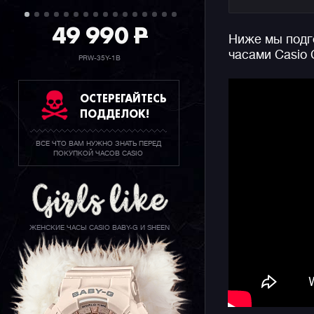
калькулят
сказать, 
49 990
P
Ниже мы подго
выбором в
часами Casio
аксессуар
PRW-35Y-1B
взгляды о
или иной о
ОСТЕРЕГАЙТЕСЬ
ПОДДЕЛОК!
Напомним,
линейка н
ВСЕ ЧТО ВАМ НУЖНО ЗНАТЬ ПЕРЕД
которых о
ПОКУПКОЙ ЧАСОВ CASIO
восьмидес
свою цено
убеждены,
характер.
ЖЕНСКИЕ ЧАСЫ CASIO BABY-G И SHEEN