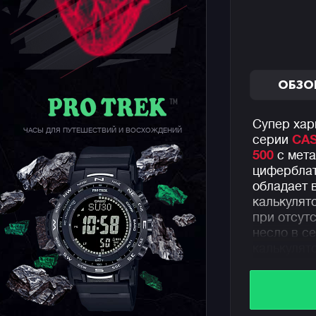
ОБЗО
Супер хар
ЧАСЫ ДЛЯ ПУТЕШЕСТВИЙ И ВОСХОЖДЕНИЙ
серии
CAS
500
с мета
циферблат
обладает 
калькулят
при отсут
несло в с
калькулят
яркий сти
Внешний в
годов про