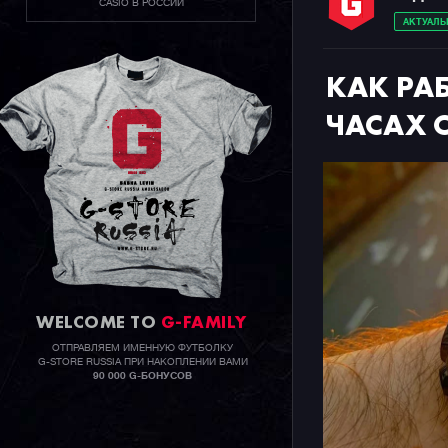
CASIO В РОССИИ
АКТУАЛЬ
КАК РА
ЧАСАХ 
WELCOME TO
G-FAMILY
ОТПРАВЛЯЕМ ИМЕННУЮ ФУТБОЛКУ
G-STORE RUSSIA ПРИ НАКОПЛЕНИИ ВАМИ
90 000 G-БОНУСОВ