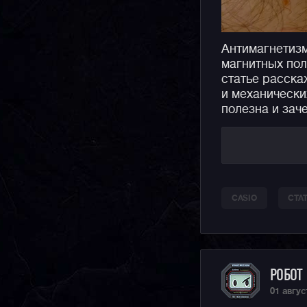
Антимагнетизм
магнитных пол
статье расска
и механически
полезна и зач
CASIO
СТА
РОБОТ
01 авгус