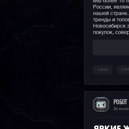
Мы более 10 л
России, явля
нашей стране.
тренды и топо
Новосибирск з
покупок, сове
CASIO
СТА
РОБОТ
24 июля
ЯРКИЕ Ж