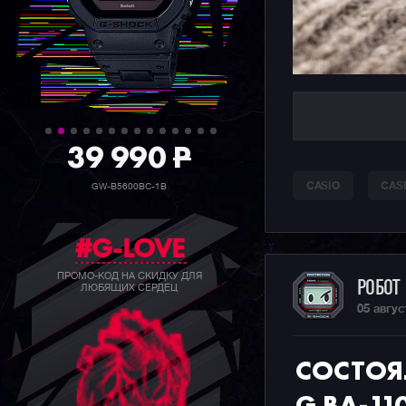
39 990
P
CASIO
CAS
GW-B5600BC-1B
#G-LOVE
ПРОМО-КОД НА СКИДКУ ДЛЯ
РОБОТ
ЛЮБЯЩИХ СЕРДЕЦ
05 авгус
СОСТОЯ
G BA-11