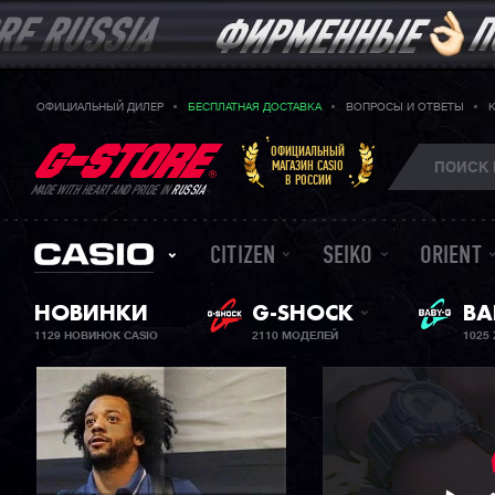
ОФИЦИАЛЬНЫЙ ДИЛЕР
БЕСПЛАТНАЯ ДОСТАВКА
ВОПРОСЫ И ОТВЕТЫ
ОФИЦИАЛЬНЫЙ
МАГАЗИН CASIO
В РОССИИ
MADE WITH HEART AND PRIDE IN
RUSSIA
CITIZEN
SEIKO
ORIENT
НОВИНКИ
G-SHOCK
ЖЕ
BA
1129 НОВИНОК CASIO
2110 МОДЕЛЕЙ
1025