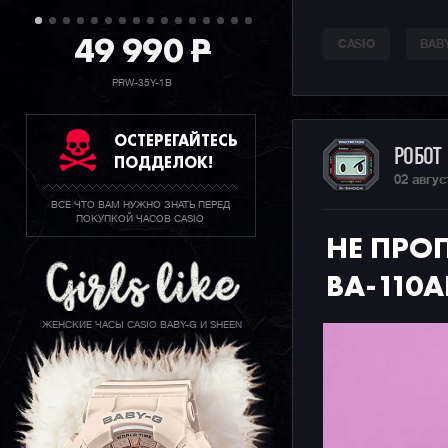
49 990
P
CASIO
BAB
PRW-35Y-1B
ОСТЕРЕГАЙТЕСЬ
РОБОТ
ПОДДЕЛОК!
02 авгус
ВСЕ ЧТО ВАМ НУЖНО ЗНАТЬ ПЕРЕД
ПОКУПКОЙ ЧАСОВ CASIO
НЕ ПРО
BA-110A
ЖЕНСКИЕ ЧАСЫ CASIO BABY-G И SHEEN