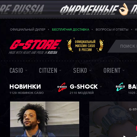
ОФИЦИАЛЬНЫЙ ДИЛЕР
БЕСПЛАТНАЯ ДОСТАВКА
ВОПРОСЫ И ОТВЕТЫ
ОФИЦИАЛЬНЫЙ
МАГАЗИН CASIO
В РОССИИ
MADE WITH HEART AND PRIDE IN
RUSSIA
CASIO
CITIZEN
SEIKO
ORIENT
НОВИНКИ
G-SHOCK
ЖЕ
BA
1129 НОВИНОК CASIO
2110 МОДЕЛЕЙ
1025
G-ST