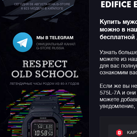
EDIFICE
СЕГОДНЯ 08 АВГУСТА И НА G-STORE
6 923 МОДЕЛИ В КАТАЛОГЕ
Купить мужс
можно в на
бесплатной 
Узнать больше
можете из на
для вас полн
ознакомим вас
ЛЕГЕНДАРНЫЕ ЧАСЫ РОДОМ ИЗ 80-Х ГОДОВ
Если же вы не
575L-7A и они
можете добави
уведомление, 
КАР