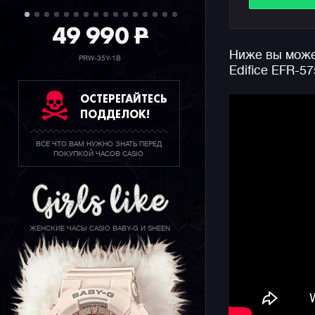
дизайнеры
создании 
49 990
P
одометр, 
Ниже вы может
прошлого.
PRW-35Y-1B
Edifice EFR-57
Часы полу
ОСТЕРЕГАЙТЕСЬ
классичес
ПОДДЕЛОК!
часового 
времени. 
ВСЕ ЧТО ВАМ НУЖНО ЗНАТЬ ПЕРЕД
необрайто
ПОКУПКОЙ ЧАСОВ CASIO
текущей д
чтобы быт
харизмати
внимание 
ЖЕНСКИЕ ЧАСЫ CASIO BABY-G И SHEEN
Напоминае
коллекции
по своему
EFR облад
что позвол