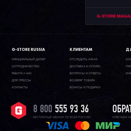
G-STORE MAGA
G-STORE RUSSIA
КЛИЕНТАМ
ДЛ
ОФИЦИАЛЬНЫЙ ДИЛЕР
ОТСЛЕДИТЬ ЗАКАЗ
КО
CОТРУДНИЧЕСТВО
ДОСТАВКА И ОПЛАТА
ПА
РАБОТА У НАС
ВОПРОСЫ И ОТВЕТЫ
МА
ДЛЯ ПРЕССЫ
ВОЗВРАТ ТОВАРА
КОНТАКТЫ
БОНУСЫ И ПОДАРКИ
8 800
555 93 36
ОБРА
БЕСПЛАТНЫЙ ЗВОНОК ПО ВСЕЙ РОССИИ
ОТВЕЧАЕМ Н