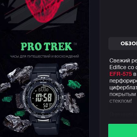
ОБЗО
ЧАСЫ ДЛЯ ПУТЕШЕСТВИЙ И ВОСХОЖДЕНИЙ
Свежий ре
Edifice с
EFR-575
в
перфориро
циферблат
покрытым
стеклом!
Внешний в
корпуса в
ностальги
хронограф