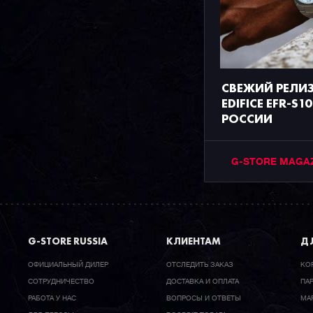
СВЕЖИЙ РЕЛИ
EDIFICE EFR-S1
РОССИИ
G-STORE MAGA
G-STORE RUSSIA
КЛИЕНТАМ
ДЛ
ОФИЦИАЛЬНЫЙ ДИЛЕР
ОТСЛЕДИТЬ ЗАКАЗ
КО
CОТРУДНИЧЕСТВО
ДОСТАВКА И ОПЛАТА
ПА
РАБОТА У НАС
ВОПРОСЫ И ОТВЕТЫ
МА