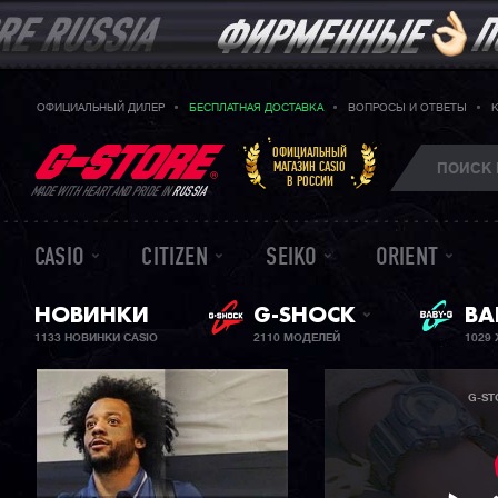
ОФИЦИАЛЬНЫЙ ДИЛЕР
БЕСПЛАТНАЯ ДОСТАВКА
ВОПРОСЫ И ОТВЕТЫ
ОФИЦИАЛЬНЫЙ
МАГАЗИН CASIO
В РОССИИ
MADE WITH HEART AND PRIDE IN
RUSSIA
CASIO
CITIZEN
SEIKO
ORIENT
НОВИНКИ
G-SHOCK
ЖЕ
BA
1133 НОВИНКИ CASIO
2110 МОДЕЛЕЙ
1029
G-ST