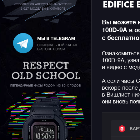
EDIFICE
СЕГОДНЯ 09 АВГУСТА И НА G-STORE
6 927 МОДЕЛЕЙ В КАТАЛОГЕ
Вы можете к
100D-9A в 
с бесплатно
Ознакомиться 
100D-9A, узна
и видео с мод
А если часы C
ЛЕГЕНДАРНЫЕ ЧАСЫ РОДОМ ИЗ 80-Х ГОДОВ
вскоре после 
в Вишлист ниж
они вновь поя
КАР