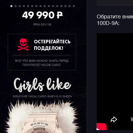
различным
выбирать 
49 990
P
Обратите вним
огромному
100D-9A:
PRW-35Y-1B
ОСТЕРЕГАЙТЕСЬ
ПОДДЕЛОК!
ВСЕ ЧТО ВАМ НУЖНО ЗНАТЬ ПЕРЕД
ПОКУПКОЙ ЧАСОВ CASIO
ЖЕНСКИЕ ЧАСЫ CASIO BABY-G И SHEEN