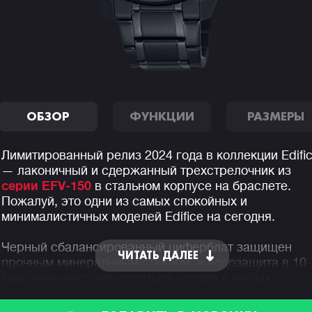
ОБЗОР
ФУНКЦИИ
РАЗМЕРЫ
Лимитированный релиз 2024 года в коллекции Edifi
— лаконичный и сдержанный трехстрелочник из
серии EFV-150
в стальном корпусе на браслете.
Пожалуй, это одни из самых спокойных и
минималистичных моделей Edifice на сегодня.
Черный сбалансированный циферблат защищен
ЧИТАТЬ ДАЛЕЕ
прочным минеральным стеклом, а водозащита в 10
Бар позволяет пользоваться часами в любых
погодных условиях.