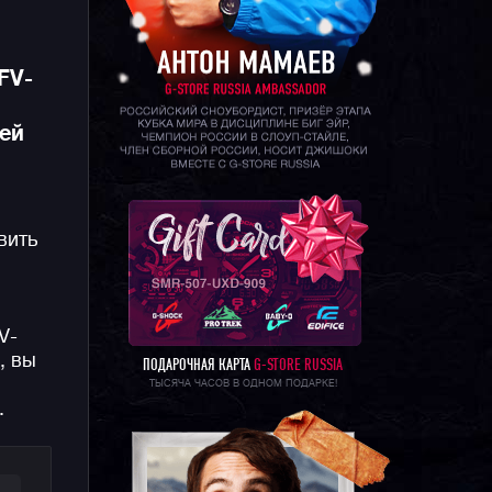
FV-
сей
вить
V-
, вы
ПОДАРОЧНАЯ КАРТА
G-STORE RUSSIA
ТЫСЯЧА ЧАСОВ В ОДНОМ ПОДАРКЕ!
.