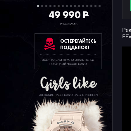
49 990
P
PRW-35Y-1B
Рек
EFV
ОСТЕРЕГАЙТЕСЬ
ПОДДЕЛОК!
ВСЕ ЧТО ВАМ НУЖНО ЗНАТЬ ПЕРЕД
ПОКУПКОЙ ЧАСОВ CASIO
ЖЕНСКИЕ ЧАСЫ CASIO BABY-G И SHEEN