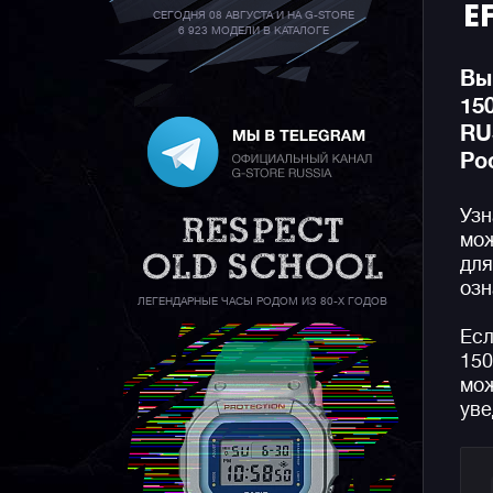
E
СЕГОДНЯ 08 АВГУСТА И НА G-STORE
6 923 МОДЕЛИ В КАТАЛОГЕ
Вы
15
RU
Ро
Узн
мож
для
озн
ЛЕГЕНДАРНЫЕ ЧАСЫ РОДОМ ИЗ 80-Х ГОДОВ
Есл
150
мож
уве