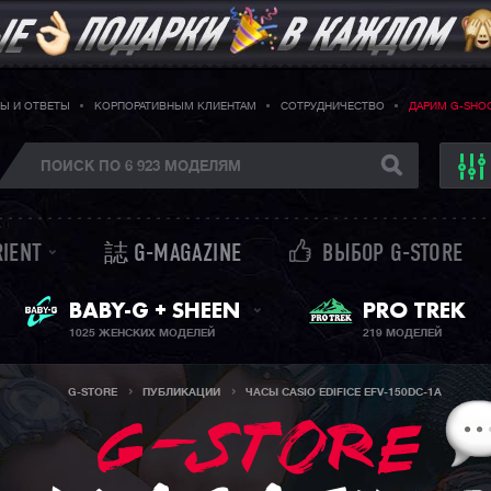
Ы И ОТВЕТЫ
КОРПОРАТИВНЫМ КЛИЕНТАМ
СОТРУДНИЧЕСТВО
ДАРИМ G-SHO
RIENT
誌 G-MAGAZINE
ВЫБОР G-STORE
ЖЕНСКИЕ ЧАСЫ
PRO TREK
BABY-G + SHEEN
1025 ЖЕНСКИХ МОДЕЛЕЙ
219 МОДЕЛЕЙ
G-STORE
ПУБЛИКАЦИИ
ЧАСЫ CASIO EDIFICE EFV-150DC-1A