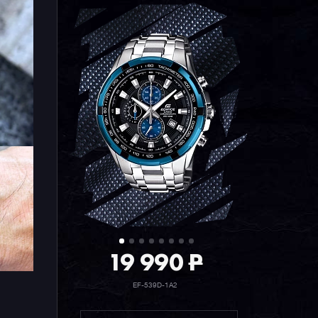
19 990
P
EF-539D-1A2