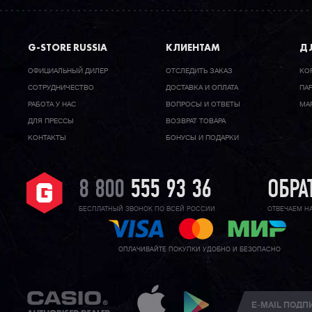
G-STORE RUSSIA
КЛИЕНТАМ
ДЛ
ОФИЦИАЛЬНЫЙ ДИЛЕР
ОТСЛЕДИТЬ ЗАКАЗ
КО
CОТРУДНИЧЕСТВО
ДОСТАВКА И ОПЛАТА
ПА
РАБОТА У НАС
ВОПРОСЫ И ОТВЕТЫ
МА
ДЛЯ ПРЕССЫ
ВОЗВРАТ ТОВАРА
КОНТАКТЫ
БОНУСЫ И ПОДАРКИ
8 800
555 93 36
ОБРА
БЕСПЛАТНЫЙ ЗВОНОК ПО ВСЕЙ РОССИИ
ОТВЕЧАЕМ Н
ОПЛАЧИВАЙТЕ ПОКУПКИ УДОБНО И БЕЗОПАСНО