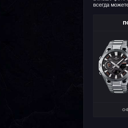
всегда может
П
ОФ