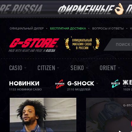
ОФИЦИАЛЬНЫЙ ДИЛЕР
БЕСПЛАТНАЯ ДОСТАВКА
ВОПРОСЫ И ОТВЕТЫ
ОФИЦИАЛЬНЫЙ
МАГАЗИН CASIO
В РОССИИ
MADE WITH HEART AND PRIDE IN
RUSSIA
CASIO
CITIZEN
SEIKO
ORIENT
НОВИНКИ
G-SHOCK
ЖЕ
BA
1133 НОВИНКИ CASIO
2110 МОДЕЛЕЙ
1029
G-ST