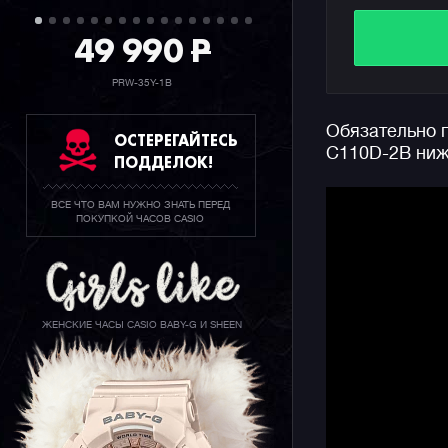
книжки (в
или важны
49 990
P
Помимо от
PRW-35Y-1B
спортивны
до 100 мет
Обязательно п
составит д
ОСТЕРЕГАЙТЕСЬ
C110D-2B ниж
ПОДДЕЛОК!
Напоминае
коллекции 
ВСЕ ЧТО ВАМ НУЖНО ЗНАТЬ ПЕРЕД
стальном 
ПОКУПКОЙ ЧАСОВ CASIO
различным
выбирать 
огромному
ЖЕНСКИЕ ЧАСЫ CASIO BABY-G И SHEEN