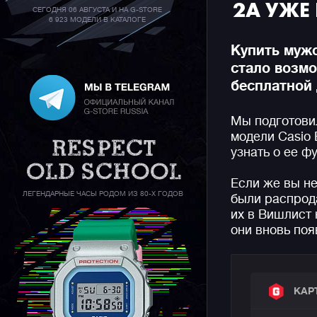
2A УЖЕ
СЕГОДНЯ 06 АВГУСТА И НА G-STORE
6 923 МОДЕЛИ В КАТАЛОГЕ
Купить мужс
стало возм
бесплатной 
Мы подготови
модели Casio 
узнать о ее ф
Если же вы не
ЛЕГЕНДАРНЫЕ ЧАСЫ РОДОМ ИЗ 80-Х ГОДОВ
были распрод
их в Вишлист 
они вновь поя
КАР