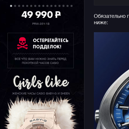
его от ме
49 990
P
Обязательно п
В начинке
ниже:
модуль, о
PRW-35Y-1B
могут авт
смартфону
ОСТЕРЕГАЙТЕСЬ
удобной н
ПОДДЕЛОК!
телефона,
(смартфон
ВСЕ ЧТО ВАМ НУЖНО ЗНАТЬ ПЕРЕД
нажатии н
ПОКУПКОЙ ЧАСОВ CASIO
Стоит отд
батареи, 
дня недел
минут.
ЖЕНСКИЕ ЧАСЫ CASIO BABY-G И SHEEN
Напоминае
несколько 
на которы