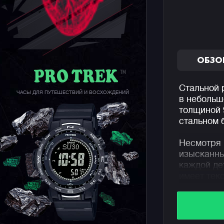
ОБЗО
Стальной 
ЧАСЫ ДЛЯ ПУТЕШЕСТВИЙ И ВОСХОЖДЕНИЙ
в небольш
толщиной 
стальном 
Несмотря 
изысканны
каждой де
имеет тек
спортивно
рубленным
индикатор
глаза «тр