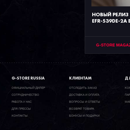
НОВЫЙ РЕЛИЗ C
EFR-539DE-2A
G-STORE MAGA
G-STORE RUSSIA
КЛИЕНТАМ
ДЛ
ОФИЦИАЛЬНЫЙ ДИЛЕР
ОТСЛЕДИТЬ ЗАКАЗ
КО
CОТРУДНИЧЕСТВО
ДОСТАВКА И ОПЛАТА
ПА
РАБОТА У НАС
ВОПРОСЫ И ОТВЕТЫ
МА
ДЛЯ ПРЕССЫ
ВОЗВРАТ ТОВАРА
КОНТАКТЫ
БОНУСЫ И ПОДАРКИ