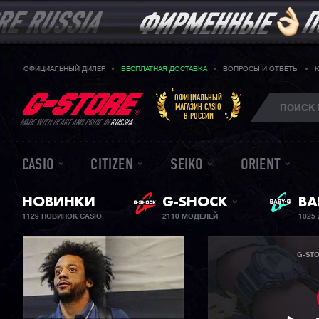
ОФИЦИАЛЬНЫЙ ДИЛЕР
БЕСПЛАТНАЯ ДОСТАВКА
ВОПРОСЫ И ОТВЕТЫ
ОФИЦИАЛЬНЫЙ
МАГАЗИН CASIO
В РОССИИ
MADE WITH HEART AND PRIDE IN
RUSSIA
CASIO
CITIZEN
SEIKO
ORIENT
НОВИНКИ
G-SHOCK
BA
ЖЕ
1129 НОВИНОК CASIO
2110 МОДЕЛЕЙ
1025
G-ST