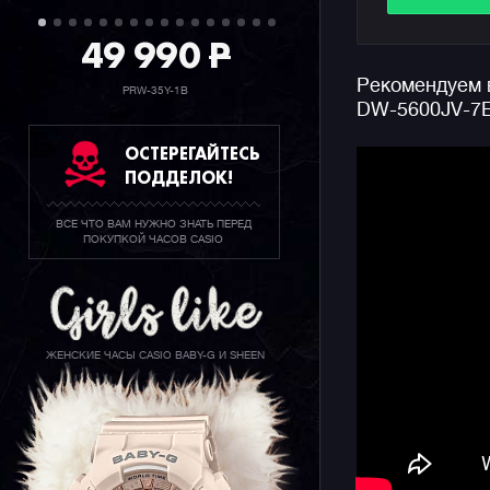
комиксов.
49 990
P
Часы выпо
Рекомендуем в
повторяет
PRW-35Y-1B
DW-5600JV-7E
благодаря
бумаги, х
ОСТЕРЕГАЙТЕСЬ
джишоки.
ПОДДЕЛОК!
Напомним,
ВСЕ ЧТО ВАМ НУЖНО ЗНАТЬ ПЕРЕД
часовой к
ПОКУПКОЙ ЧАСОВ CASIO
узнаваемы
внешней с
водозащит
выносливо
десяток ч
ЖЕНСКИЕ ЧАСЫ CASIO BABY-G И SHEEN