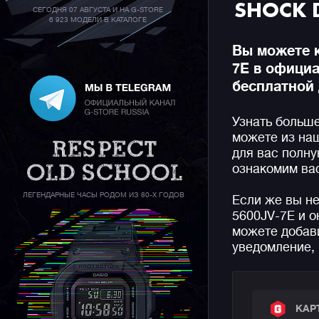
SHOCK 
СЕГОДНЯ 07 АВГУСТА И НА G-STORE
6 923 МОДЕЛИ В КАТАЛОГЕ
Вы можете к
7E в офици
бесплатной 
Узнать больш
можете из на
для вас полн
ознакомим вас
ЛЕГЕНДАРНЫЕ ЧАСЫ РОДОМ ИЗ 80-Х ГОДОВ
Если же вы н
5600JV-7E и о
можете добави
уведомление, 
КАР