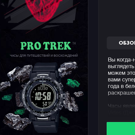
ОБЗО
ЧАСЫ ДЛЯ ПУТЕШЕСТВИЙ И ВОСХОЖДЕНИЙ
Вы когда-
выглядеть
можем это
вами супе
года в бе
раскрашен
Часы явля
Vides (Дж
иллюстрат
широкую и
белому ст