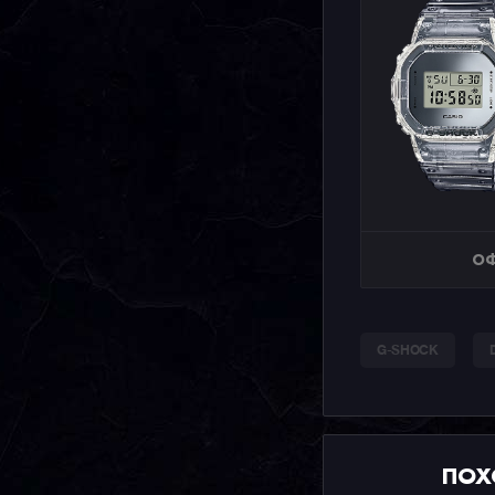
ОФ
G-SHOCK
ПОХ