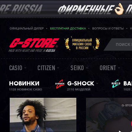
ОФИЦИАЛЬНЫЙ ДИЛЕР
БЕСПЛАТНАЯ ДОСТАВКА
ВОПРОСЫ И ОТВЕТЫ
ОФИЦИАЛЬНЫЙ
МАГАЗИН CASIO
В РОССИИ
MADE WITH HEART AND PRIDE IN
RUSSIA
CASIO
CITIZEN
SEIKO
ORIENT
НОВИНКИ
G-SHOCK
ЖЕ
BA
1129 НОВИНОК CASIO
2110 МОДЕЛЕЙ
1025
G-STO