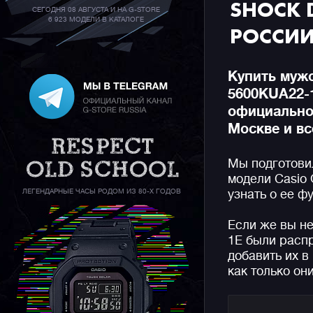
SHOCK 
СЕГОДНЯ 08 АВГУСТА И НА G-STORE
6 923 МОДЕЛИ В КАТАЛОГЕ
РОССИ
Купить мужс
5600KUA22-
официальном
Москве и вс
Мы подготови
модели Casio
ЛЕГЕНДАРНЫЕ ЧАСЫ РОДОМ ИЗ 80-Х ГОДОВ
узнать о ее ф
Если же вы н
1E были расп
добавить их в
как только он