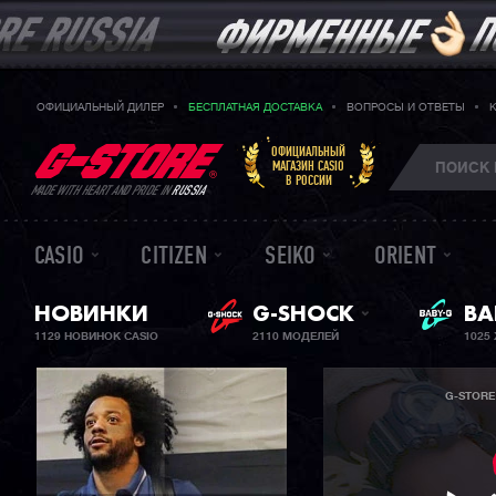
ОФИЦИАЛЬНЫЙ ДИЛЕР
БЕСПЛАТНАЯ ДОСТАВКА
ВОПРОСЫ И ОТВЕТЫ
ОФИЦИАЛЬНЫЙ
МАГАЗИН CASIO
В РОССИИ
MADE WITH HEART AND PRIDE IN
RUSSIA
CASIO
CITIZEN
SEIKO
ORIENT
НОВИНКИ
G-SHOCK
ЖЕ
BA
1129 НОВИНОК CASIO
2110 МОДЕЛЕЙ
1025
G-STORE