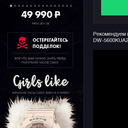
вместо св
отсылкой 
49 990
P
Релиз пре
PRW-35Y-1B
представл
Рекомендуем в
ОСТЕРЕГАЙТЕСЬ
DW-5600KUA2
Напоминае
ПОДДЕЛОК!
часовой к
узнаваемы
ВСЕ ЧТО ВАМ НУЖНО ЗНАТЬ ПЕРЕД
составляю
ПОКУПКОЙ ЧАСОВ CASIO
200 метро
выносливо
ЖЕНСКИЕ ЧАСЫ CASIO BABY-G И SHEEN