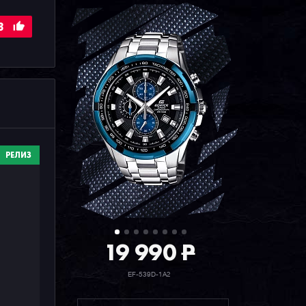
8
РЕЛИЗ
19 990
P
EF-539D-1A2