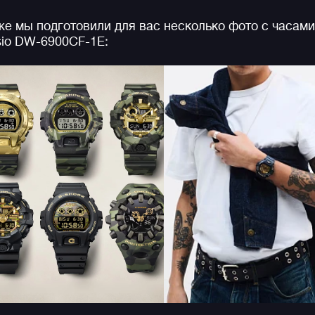
отзывается в нас особой ностальгией по первой
е мы подготовили для вас несколько фото с часами
декаде 21 века.
io DW-6900CF-1E:
Серия DW-6900 — одна из самых харизматичных и
узнаваемых линеек джишок, а самый большой выб
G-SHOCK DW-6900
в официальном магазине G-
STORE RUSSIA.