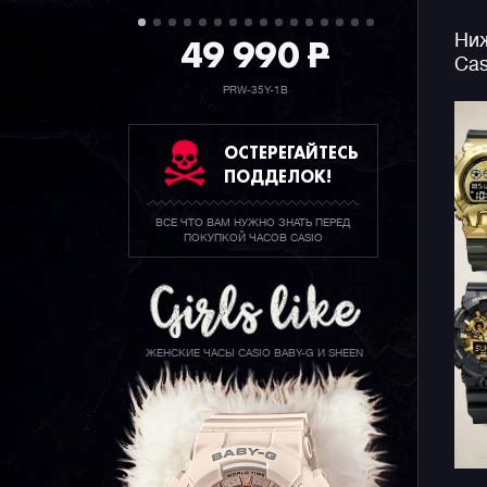
49 990
P
Ниж
Cas
PRW-35Y-1B
ОСТЕРЕГАЙТЕСЬ
ПОДДЕЛОК!
ВСЕ ЧТО ВАМ НУЖНО ЗНАТЬ ПЕРЕД
ПОКУПКОЙ ЧАСОВ CASIO
ЖЕНСКИЕ ЧАСЫ CASIO BABY-G И SHEEN