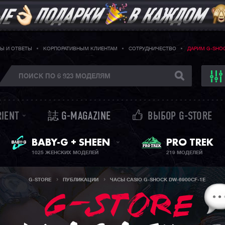
Ы И ОТВЕТЫ
КОРПОРАТИВНЫМ КЛИЕНТАМ
СОТРУДНИЧЕСТВО
ДАРИМ G-SHO
RIENT
誌 G-MAGAZINE
ВЫБОР G-STORE
ЖЕНСКИЕ ЧАСЫ
PRO TREK
BABY-G + SHEEN
1025 ЖЕНСКИХ МОДЕЛЕЙ
219 МОДЕЛЕЙ
G-STORE
ПУБЛИКАЦИИ
ЧАСЫ CASIO G-SHOCK DW-6900CF-1E