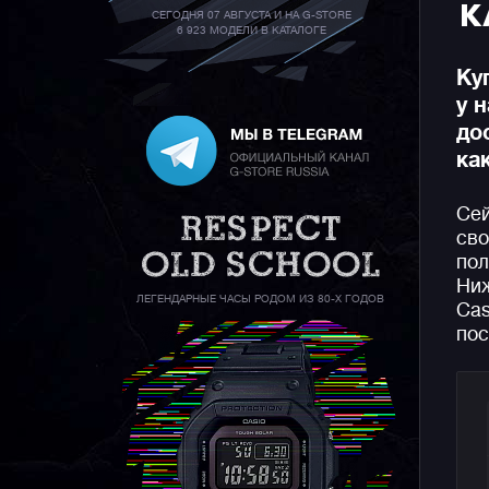
К
СЕГОДНЯ 07 АВГУСТА И НА G-STORE
6 923 МОДЕЛИ В КАТАЛОГЕ
Ку
у 
до
ка
Сей
сво
пол
Ниж
ЛЕГЕНДАРНЫЕ ЧАСЫ РОДОМ ИЗ 80-Х ГОДОВ
Cas
пос