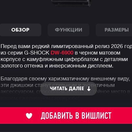
ОБЗОР
ФУНКЦИИ
РАЗМЕРЫ
Перед вами редкий лимитированный релиз 2026 го
из серии G-SHOCK
DW-6900
в черном матовом
корпусе с камуфляжным циферблатом с деталями
золотого оттенка и инверсионным дисплеем.
Благодаря своему харизматичному внешнему виду,
эти джишоки станут стильным и аутентичным
ЧИТАТЬ ДАЛЕЕ
аксессуаром, способным занять достойное место в
вашем ежедневном гардеробе!
Напомним, что первые джишоковые "трехглазки"
ДОБАВИТЬ В ВИШЛИСТ
DW-6900 появились в далеком 1995 году, а рассвет
эпоха этой серии пришлись на двухтысячные.
Поэтому каждый новый релиз серии DW-6900