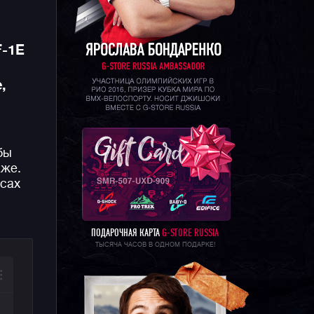
F-1E
,
бы
аже.
сах
ПОДАРОЧНАЯ КАРТА
G-STORE RUSSIA
ТЫСЯЧА ЧАСОВ В ОДНОМ ПОДАРКЕ!