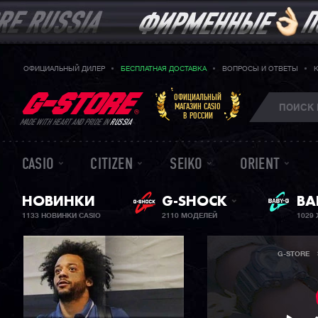
ОФИЦИАЛЬНЫЙ ДИЛЕР
БЕСПЛАТНАЯ ДОСТАВКА
ВОПРОСЫ И ОТВЕТЫ
ОФИЦИАЛЬНЫЙ
МАГАЗИН CASIO
В РОССИИ
MADE WITH HEART AND PRIDE IN
RUSSIA
CASIO
CITIZEN
SEIKO
ORIENT
НОВИНКИ
G-SHOCK
ЖЕ
BA
1133 НОВИНКИ CASIO
2110 МОДЕЛЕЙ
1029
G-STORE