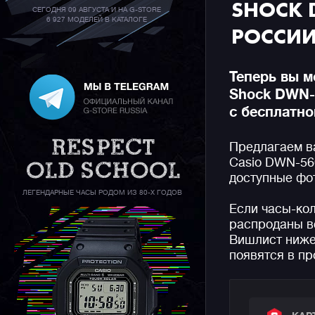
SHOCK 
СЕГОДНЯ 09 АВГУСТА И НА G-STORE
6 927 МОДЕЛЕЙ В КАТАЛОГЕ
РОССИ
Теперь вы м
Shock DWN-5
с бесплатно
Предлагаем в
Casio DWN-560
доступные фот
ЛЕГЕНДАРНЫЕ ЧАСЫ РОДОМ ИЗ 80-Х ГОДОВ
Если часы-ко
распроданы вс
Вишлист ниже,
появятся в пр