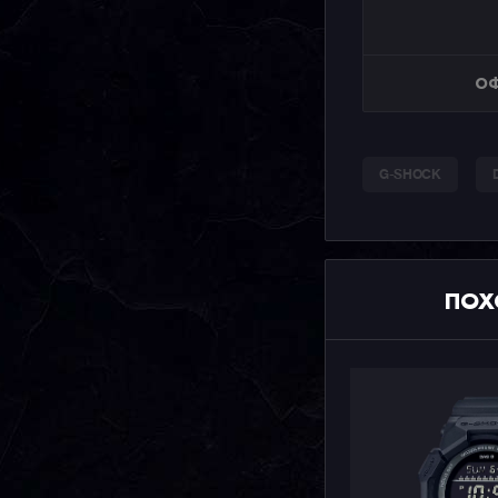
ОФ
G-SHOCK
ПОХ