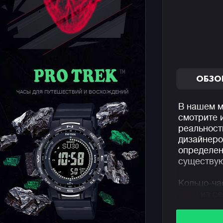
ОБЗО
ЧАСЫ ДЛЯ ПУТЕШЕСТВИЙ И ВОСХОЖДЕНИЙ
В нашем м
смотрите и
реальност
дизайнеро
определен
существую
Кольцо-ча
5600
из с
уменьшенн
джишоко