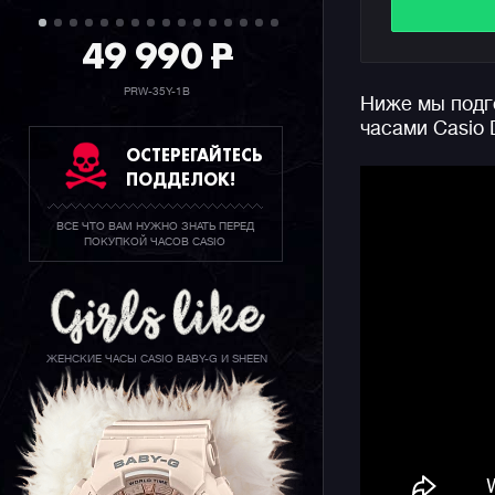
показывае
во второй 
49 990
P
секундоме
стекло.
PRW-35Y-1B
Ниже мы подго
часами Casio
Для данно
ОСТЕРЕГАЙТЕСЬ
компактну
ПОДДЕЛОК!
более чем
является 
достанетс
ВСЕ ЧТО ВАМ НУЖНО ЗНАТЬ ПЕРЕД
ПОКУПКОЙ ЧАСОВ CASIO
Напомним,
были вып
кольца-ч
ЖЕНСКИЕ ЧАСЫ CASIO BABY-G И SHEEN