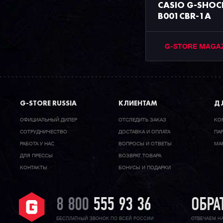
CASIO G-SHOC
B001CBR-1A
G-STORE MAGA
G-STORE RUSSIA
КЛИЕНТАМ
ДЛ
ОФИЦИАЛЬНЫЙ ДИЛЕР
ОТСЛЕДИТЬ ЗАКАЗ
КО
CОТРУДНИЧЕСТВО
ДОСТАВКА И ОПЛАТА
ПА
РАБОТА У НАС
ВОПРОСЫ И ОТВЕТЫ
МА
ДЛЯ ПРЕССЫ
ВОЗВРАТ ТОВАРА
КОНТАКТЫ
БОНУСЫ И ПОДАРКИ
8 800
555 93 36
ОБРА
БЕСПЛАТНЫЙ ЗВОНОК ПО ВСЕЙ РОССИИ
ОТВЕЧАЕМ Н