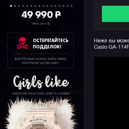
бренда? Д
летопись 
49 990
P
найдете д
с 1983 по 
PRW-35Y-1B
Информаци
ОСТЕРЕГАЙТЕСЬ
Ниже вы может
краски, и
ПОДДЕЛОК!
Casio GA-114
черным, о
пасхалке, 
ВСЕ ЧТО ВАМ НУЖНО ЗНАТЬ ПЕРЕД
вспомнить
ПОКУПКОЙ ЧАСОВ CASIO
бренда.
Из других
держатель
лого юбил
ЖЕНСКИЕ ЧАСЫ CASIO BABY-G И SHEEN
об особен
фото ниже
Как свой
выпущена 