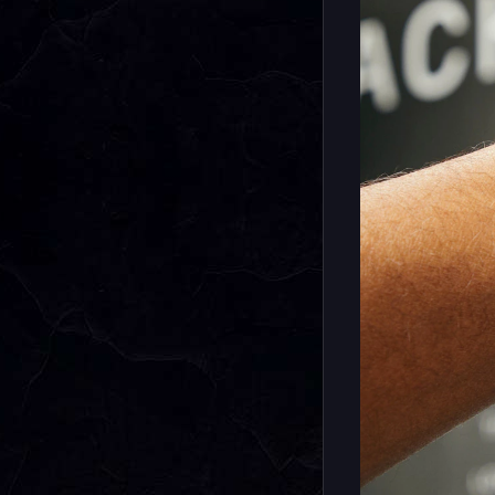
Всего к с
нескольк
серий, ко
RUSSIA.
Конечно ж
джишоков 
секундоме
функцию с
информаци
подсветку