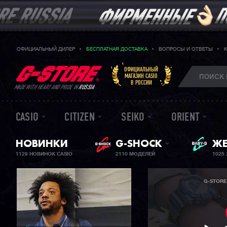
ОФИЦИАЛЬНЫЙ ДИЛЕР
БЕСПЛАТНАЯ ДОСТАВКА
ВОПРОСЫ И ОТВЕТЫ
ОФИЦИАЛЬНЫЙ
МАГАЗИН CASIO
В РОССИИ
MADE WITH HEART AND PRIDE IN
RUSSIA
CASIO
CITIZEN
SEIKO
ORIENT
НОВИНКИ
G-SHOCK
BA
ЖЕ
1129 НОВИНОК CASIO
2110 МОДЕЛЕЙ
1025
G-STORE