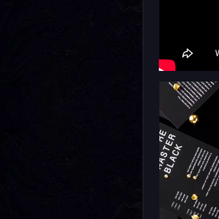
об особен
Как свой
выпущена 
скоро пол
Всего к с
нескольк
серий, ко
RUSSIA.
Напомним,
классикой
мире нару
не стоит 
легендарн
присутству