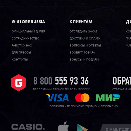
G-STORE RUSSIA
КЛИЕНТАМ
ДЛ
ОФИЦИАЛЬНЫЙ ДИЛЕР
ОТСЛЕДИТЬ ЗАКАЗ
КО
CОТРУДНИЧЕСТВО
ДОСТАВКА И ОПЛАТА
ПА
РАБОТА У НАС
ВОПРОСЫ И ОТВЕТЫ
МА
ДЛЯ ПРЕССЫ
ВОЗВРАТ ТОВАРА
КОНТАКТЫ
БОНУСЫ И ПОДАРКИ
8 800
555 93 36
ОБРА
БЕСПЛАТНЫЙ ЗВОНОК ПО ВСЕЙ РОССИИ
ОТВЕЧАЕМ Н
ОПЛАЧИВАЙТЕ ПОКУПКИ УДОБНО И БЕЗОПАСНО