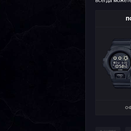
всегда может
П
ОФ