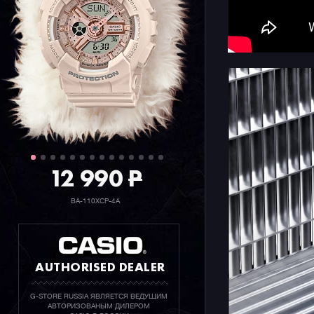
скоро пол
Всего к с
нескольк
серий, ко
RUSSIA.
12 990
P
BA-110XCP-4A
AUTHORISED DEALER
G-STORE RUSSIA ЯВЛЯЕТСЯ ВЕДУЩИМ
АВТОРИЗОВАНЫМ ДИЛЕРОМ