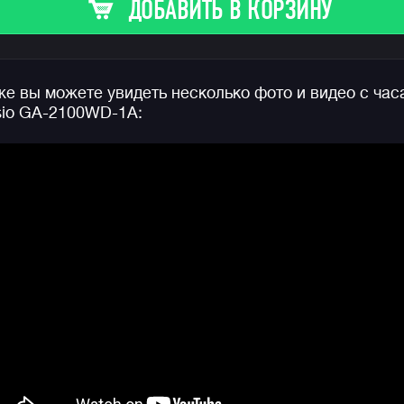
ДОБАВИТЬ В КОРЗИНУ
в 11.8 мм! Это стало возможным благодаря
технологии Carbon Core Guard: модуль часов
защищает легкий и сверх-прочный полиуретановый
корпус с углеродным армированием, а циферблат
е вы можете увидеть несколько фото и видео с час
покрыт закаленным минеральным стеклом.
io GA-2100WD-1A:
Еще одна особенность часов — обновленное
крепление ремешка, теперь его смена займет у вас
всего несколько секунд.
Конечно же, не стоит забывать про стандартную дл
джишоков водозащиту в 200 метров, функции
секундомера, таймера, мирового времени, удобную
функцию складывания стрелок для считывания
информации с дисплеев, а также яркую двойную
подсветку циферблата и дисплея.