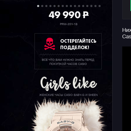
49 990
P
PRW-35Y-1B
Ниж
Cas
ОСТЕРЕГАЙТЕСЬ
ПОДДЕЛОК!
ВСЕ ЧТО ВАМ НУЖНО ЗНАТЬ ПЕРЕД
ПОКУПКОЙ ЧАСОВ CASIO
ЖЕНСКИЕ ЧАСЫ CASIO BABY-G И SHEEN