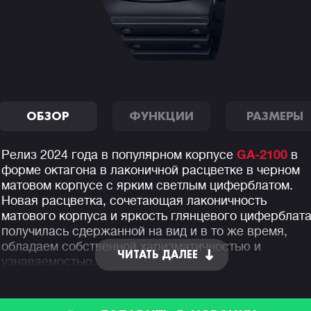
ОБЗОР
ФУНКЦИИ
РАЗМЕРЫ
Релиз 2024 года в популярном корпусе
GA-2100
в
форме октагона в лаконичной расцветке в черном
матовом корпусе с ярким светлым циферблатом.
Новая расцветка, сочетающая лаконичность
матового корпуса и яркость глянцевого циферблата
получилась сдержанной на вид и в то же время,
обладаем собственной харизматичностью и
ЧИТАТЬ ДАЛЕЕ
узнаваемостью.
Модель отличается среди других джишоков своей
легкостью, компактностью и толщиной корпуса все