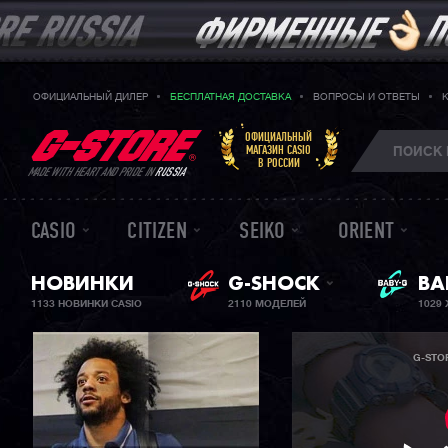
ОФИЦИАЛЬНЫЙ ДИЛЕР
БЕСПЛАТНАЯ ДОСТАВКА
ВОПРОСЫ И ОТВЕТЫ
ОФИЦИАЛЬНЫЙ
МАГАЗИН CASIO
В РОССИИ
MADE WITH HEART AND PRIDE IN
RUSSIA
CASIO
CITIZEN
SEIKO
ORIENT
НОВИНКИ
G-SHOCK
ЖЕ
BA
1133 НОВИНКИ CASIO
2110 МОДЕЛЕЙ
1029
G-STO