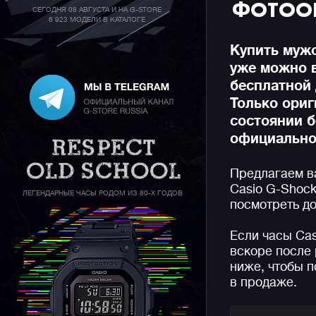
ФОТОО
СЕГОДНЯ 08 АВГУСТА И НА G-STORE
6 923 МОДЕЛИ В КАТАЛОГЕ
Купить мужс
уже можно 
бесплатной 
Только ори
состоянии б
официальной
Предлагаем в
Casio G-Shock
ЛЕГЕНДАРНЫЕ ЧАСЫ РОДОМ ИЗ 80-Х ГОДОВ
посмотреть до
Если часы Ca
вскоре после 
ниже, чтобы п
в продаже.