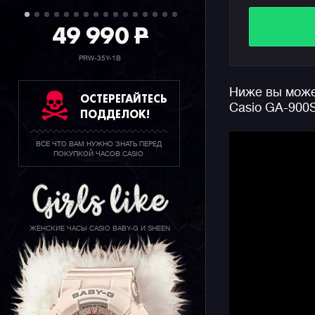
противоуд
более дес
49 990
P
Циферблат
защищает 
PRW-35Y-1B
винтах и 
отметим с
Ниже вы может
потребует
ОСТЕРЕГАЙТЕСЬ
Casio GA-900
ПОДДЕЛОК!
В дизайне
визуальная
ВСЕ ЧТО ВАМ НУЖНО ЗНАТЬ ПЕРЕД
особого ш
ПОКУПКОЙ ЧАСОВ CASIO
кассетные
Мы в реда
подобные 
уличной ку
ЖЕНСКИЕ ЧАСЫ CASIO BABY-G И SHEEN
Перед нам
релиз от 
переосмыс
класс кол
конкуренц