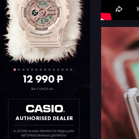
ценового 
110
,
GA-7
бренда от
12 990
P
BA-110XCP-4A
AUTHORISED DEALER
G-STORE RUSSIA ЯВЛЯЕТСЯ ВЕДУЩИМ
АВТОРИЗОВАНЫМ ДИЛЕРОМ