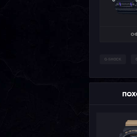
ОФ
G-SHOCK
ПОХ