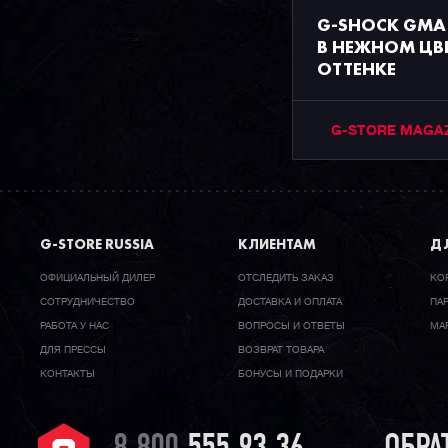
G-SHOCK GMA
В НЕЖНОМ Ц
ОТТЕНКЕ
G-STORE MAGA
G-STORE RUSSIA
КЛИЕНТАМ
ДЛ
ОФИЦИАЛЬНЫЙ ДИЛЕР
ОТСЛЕДИТЬ ЗАКАЗ
КО
CОТРУДНИЧЕСТВО
ДОСТАВКА И ОПЛАТА
ПА
РАБОТА У НАС
ВОПРОСЫ И ОТВЕТЫ
МА
ДЛЯ ПРЕССЫ
ВОЗВРАТ ТОВАРА
КОНТАКТЫ
БОНУСЫ И ПОДАРКИ