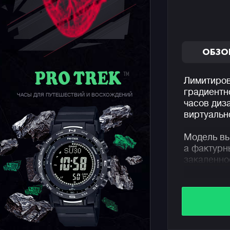
ОБЗО
Лимитиров
градиентн
ЧАСЫ ДЛЯ ПУТЕШЕСТВИЙ И ВОСХОЖДЕНИЙ
часов диз
виртуальн
Модель вы
а фактурн
закаленно
На борту 
соединени
автоматич
телефоном
часовые п