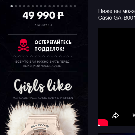
управлять
49 990
P
Ниже вы может
таймер, с
Casio GA-B00
бонусом с
отображен
PRW-35Y-1B
Помимо ба
ОСТЕРЕГАЙТЕСЬ
внешнего 
ПОДДЕЛОК!
джишоков 
Carbon Co
ВСЕ ЧТО ВАМ НУЖНО ЗНАТЬ ПЕРЕД
сверх-про
ПОКУПКОЙ ЧАСОВ CASIO
углеродны
Конечно ж
джишоков 
метров, ф
ЖЕНСКИЕ ЧАСЫ CASIO BABY-G И SHEEN
времени, 
считывани
двойную п