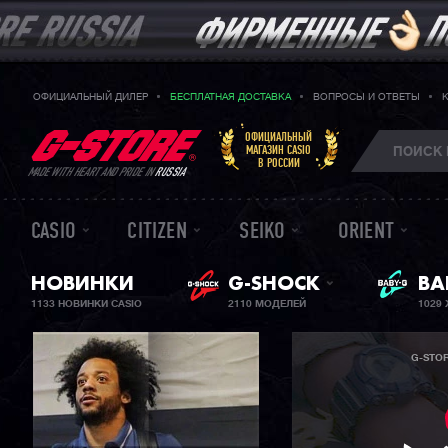
ОФИЦИАЛЬНЫЙ ДИЛЕР
БЕСПЛАТНАЯ ДОСТАВКА
ВОПРОСЫ И ОТВЕТЫ
ОФИЦИАЛЬНЫЙ
МАГАЗИН CASIO
В РОССИИ
MADE WITH HEART AND PRIDE IN
RUSSIA
CASIO
CITIZEN
SEIKO
ORIENT
НОВИНКИ
G-SHOCK
ЖЕ
BA
1133 НОВИНКИ CASIO
2110 МОДЕЛЕЙ
1029
G-STO