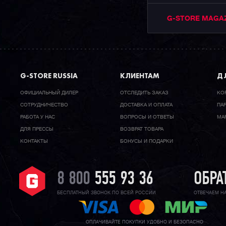
G-STORE MAGA
G-STORE RUSSIA
КЛИЕНТАМ
ДЛ
ОФИЦИАЛЬНЫЙ ДИЛЕР
ОТСЛЕДИТЬ ЗАКАЗ
КО
CОТРУДНИЧЕСТВО
ДОСТАВКА И ОПЛАТА
ПА
РАБОТА У НАС
ВОПРОСЫ И ОТВЕТЫ
МА
ДЛЯ ПРЕССЫ
ВОЗВРАТ ТОВАРА
КОНТАКТЫ
БОНУСЫ И ПОДАРКИ
8 800
555 93 36
ОБРА
БЕСПЛАТНЫЙ ЗВОНОК ПО ВСЕЙ РОССИИ
ОТВЕЧАЕМ Н
ОПЛАЧИВАЙТЕ ПОКУПКИ УДОБНО И БЕЗОПАСНО