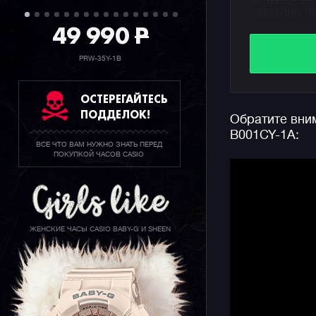
дизайне ч
49 990
P
часов с я
закаленно
PRW-35Y-1B
На борту 
соединени
ОСТЕРЕГАЙТЕСЬ
автоматич
ПОДДЕЛОК!
Обратите вним
телефоном
B001CY-1A:
часовые п
ВСЕ ЧТО ВАМ НУЖНО ЗНАТЬ ПЕРЕД
управлять
ПОКУПКОЙ ЧАСОВ CASIO
таймер, с
Помимо ба
внешнего 
джишоков 
ЖЕНСКИЕ ЧАСЫ CASIO BABY-G И SHEEN
Carbon Co
сверх-про
углеродны
Часы выпо