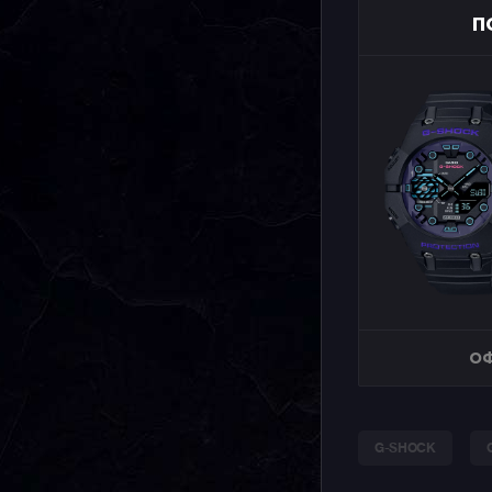
П
ОФ
G-SHOCK