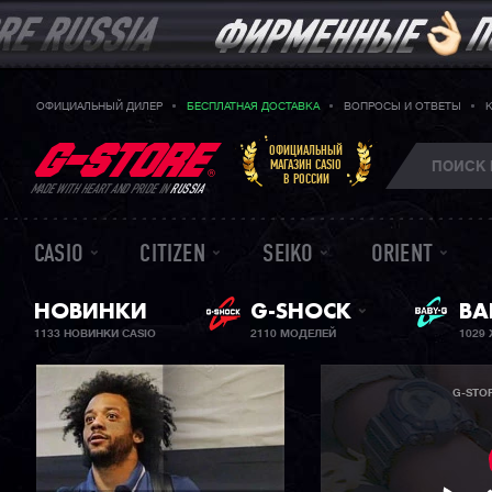
ОФИЦИАЛЬНЫЙ ДИЛЕР
БЕСПЛАТНАЯ ДОСТАВКА
ВОПРОСЫ И ОТВЕТЫ
ОФИЦИАЛЬНЫЙ
МАГАЗИН CASIO
В РОССИИ
MADE WITH HEART AND PRIDE IN
RUSSIA
CASIO
CITIZEN
SEIKO
ORIENT
НОВИНКИ
G-SHOCK
ЖЕ
BA
1133 НОВИНКИ CASIO
2110 МОДЕЛЕЙ
1029
G-STO