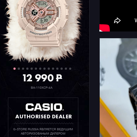
контрастн
циферблат
обеспечив
часами. П
русского 
Конечно ж
джишоков 
метров, ф
времени, 
считывани
12 990
P
двойную п
BA-110XCP-4A
AUTHORISED DEALER
G-STORE RUSSIA ЯВЛЯЕТСЯ ВЕДУЩИМ
АВТОРИЗОВАНЫМ ДИЛЕРОМ