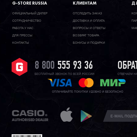
G-STORE RUSSIA
КЛИЕНТАМ
ДЛ
ОФИЦИАЛЬНЫЙ ДИЛЕР
ОТСЛЕДИТЬ ЗАКАЗ
КО
CОТРУДНИЧЕСТВО
ДОСТАВКА И ОПЛАТА
ПА
РАБОТА У НАС
ВОПРОСЫ И ОТВЕТЫ
МА
ДЛЯ ПРЕССЫ
ВОЗВРАТ ТОВАРА
КОНТАКТЫ
БОНУСЫ И ПОДАРКИ
8 800
555 93 36
ОБРА
БЕСПЛАТНЫЙ ЗВОНОК ПО ВСЕЙ РОССИИ
ОТВЕЧАЕМ Н
ОПЛАЧИВАЙТЕ ПОКУПКИ УДОБНО И БЕЗОПАСНО