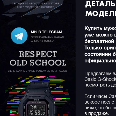
ДЕТАЛ
СЕГОДНЯ 09 АВГУСТА И НА G-STORE
6 927 МОДЕЛЕЙ В КАТАЛОГЕ
МОДЕЛ
Купить мужс
уже можно 
бесплатной 
Только ори
состоянии б
официальной
ЛЕГЕНДАРНЫЕ ЧАСЫ РОДОМ ИЗ 80-Х ГОДОВ
Предлагаем в
Casio G-Shock
посмотреть до
Если часы Ca
вскоре после 
ниже, чтобы п
в продаже.