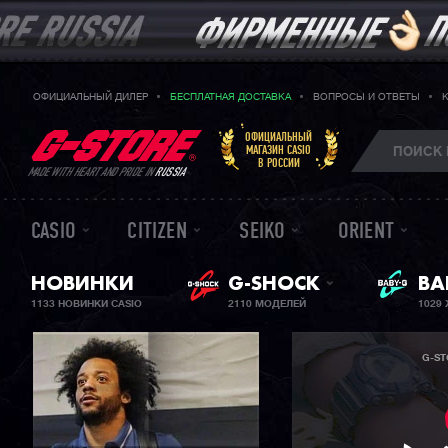
ОФИЦИАЛЬНЫЙ ДИЛЕР
БЕСПЛАТНАЯ ДОСТАВКА
ВОПРОСЫ И ОТВЕТЫ
ОФИЦИАЛЬНЫЙ
МАГАЗИН CASIO
В РОССИИ
MADE WITH HEART AND PRIDE IN
RUSSIA
CASIO
CITIZEN
SEIKO
ORIENT
НОВИНКИ
G-SHOCK
ЖЕ
BA
1133 НОВИНКИ CASIO
2110 МОДЕЛЕЙ
1029
G-ST