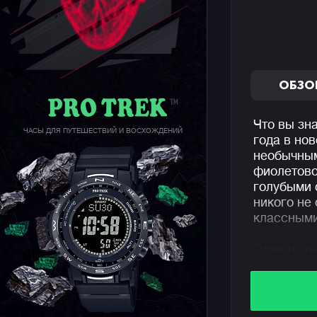
ОБЗО
Что вы зн
ЧАСЫ ДЛЯ ПУТЕШЕСТВИЙ И ВОСХОЖДЕНИЙ
года в но
необычным
фиолетово
голубыми 
никого не
классными
Одна из в
отсылка к
когда Кик
механизм 
шара (см.