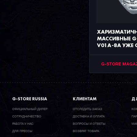
ХАРИЗМАТИЧ
МАССИВНЫЕ G
V01A-8A УЖЕ
G-STORE MAGA
G-STORE RUSSIA
КЛИЕНТАМ
ДЛ
ОФИЦИАЛЬНЫЙ ДИЛЕР
ОТСЛЕДИТЬ ЗАКАЗ
КО
CОТРУДНИЧЕСТВО
ДОСТАВКА И ОПЛАТА
ПА
РАБОТА У НАС
ВОПРОСЫ И ОТВЕТЫ
МА
ДЛЯ ПРЕССЫ
ВОЗВРАТ ТОВАРА