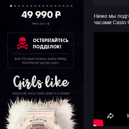
конструкц
49 990
P
Ниже мы подго
И вот спус
часами Casio 
которые о
PRW-35Y-1B
без сомне
окружающи
ОСТЕРЕГАЙТЕСЬ
ПОДДЕЛОК!
Конечно ж
джишоков 
ВСЕ ЧТО ВАМ НУЖНО ЗНАТЬ ПЕРЕД
секундоме
ПОКУПКОЙ ЧАСОВ CASIO
функцию с
информаци
также ярк
дисплея.
ЖЕНСКИЕ ЧАСЫ CASIO BABY-G И SHEEN